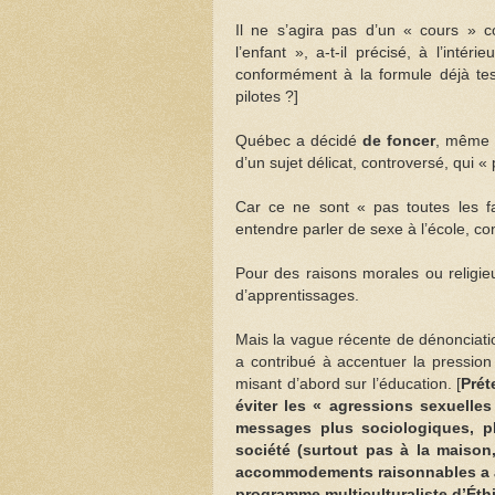
Il ne s’agira pas d’un « cours » c
l’enfant », a-t-il précisé, à l’int
conformément à la formule déjà tes
pilotes ?]
Québec a décidé
de foncer
, même s
d’un sujet délicat, controversé, qui «
Car ce ne sont « pas toutes les fa
entendre parler de sexe à l’école, con
Pour des raisons morales ou religieus
d’apprentissages.
Mais la vague récente de dénonciati
a contribué à accentuer la pressio
misant d’abord sur l’éducation. [
Prét
éviter les « agressions sexuelles
messages plus sociologiques, pl
société (surtout pas à la maison,
accommodements raisonnables a a
programme multiculturaliste d’Éthi