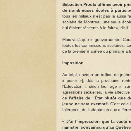
Sébastien Proulx affirme avoir pri
de nombreuses écoles à particip
tous les milieux n’est pas là aussi f
scolaire de Montréal, une seule école,
qui étaient réticents à le faire», dit-il.
Mais voilà que le gouvernement Couil
toutes les commissions scolaires, tou
de la première année du primaire à 
Imposition
Au total, environ un million de jeu
imposer »], dès la prochaine rentr
l’Éducation « selon leur âge », sur 
agressions sexuelles, la vie affective
ce l’affaire de l’État plutôt que 
jeune ne sera exempté.
C’est cela 
tolérance, de l’adaptation aux différe
« J’ai l’impression que la vaste
ministre, convaincu qu’au Québec «