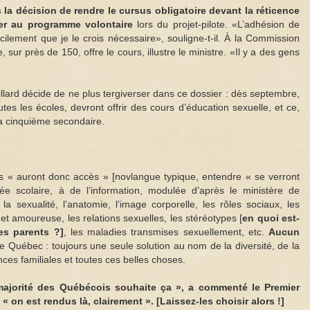
s la décision de rendre le cursus obligatoire devant la réticence
er au programme volontaire
lors du projet-pilote. «L’adhésion de
acilement que je le crois nécessaire», souligne-t-il. À la Commission
 sur près de 150, offre le cours, illustre le ministre. «Il y a des gens
lard décide de ne plus tergiverser dans ce dossier : dès septembre,
tes les écoles, devront offrir des cours d’éducation sexuelle, et ce,
la cinquième secondaire.
nes « auront donc accès » [novlangue typique, entendre « se verront
ée scolaire, à de l’information, modulée d’après le ministère de
la sexualité, l’anatomie, l’image corporelle, les rôles sociaux, les
 et amoureuse, les relations sexuelles, les stéréotypes [
en quoi est-
des parents ?]
, les maladies transmises sexuellement, etc.
Aucun
le Québec : toujours une seule solution au nom de la diversité, de la
nces familiales et toutes ces belles choses.
 majorité des Québécois souhaite ça », a commenté le Premier
 on est rendus là, clairement ». [Laissez-les choisir alors !]