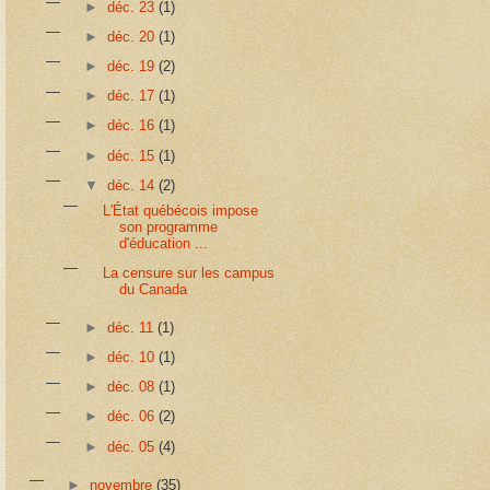
►
déc. 23
(1)
►
déc. 20
(1)
►
déc. 19
(2)
►
déc. 17
(1)
►
déc. 16
(1)
►
déc. 15
(1)
▼
déc. 14
(2)
L'État québécois impose
son programme
d'éducation ...
La censure sur les campus
du Canada
►
déc. 11
(1)
►
déc. 10
(1)
►
déc. 08
(1)
►
déc. 06
(2)
►
déc. 05
(4)
►
novembre
(35)