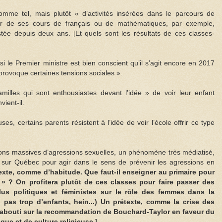
omme tel, mais plutôt « d’activités insérées dans le parcours de
érieur de ses cours de français ou de mathématiques, par exemple,
tée depuis deux ans. [Et quels sont les résultats de ces classes-
i le Premier ministre est bien conscient qu’il s’agit encore en 2017
 provoque certaines tensions sociales ».
milles qui sont enthousiastes devant l’idée » de voir leur enfant
vient-il.
es, certains parents résistent à l’idée de voir l’école offrir ce type
ons massives d’agressions sexuelles, un phénomène très médiatisé,
n sur Québec pour agir dans le sens de prévenir les agressions en
exte, comme d’habitude. Que faut-il enseigner au primaire pour
 » ? On profitera plutôt de ces classes pour faire passer des
us politiques et féministes sur le rôle des femmes dans la
 pas trop d’enfants, hein...) Un prétexte, comme la crise des
bouti sur la recommandation de Bouchard-Taylor en faveur du
que et de culture religieuse.
]