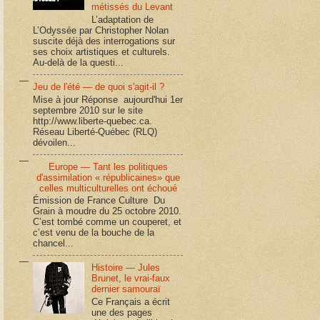
métissés du Levant
L’adaptation de
L’Odyssée par Christopher Nolan
suscite déjà des interrogations sur
ses choix artistiques et culturels.
Au-delà de la questi...
Jeu de l'été — de quoi s'agit-il ?
Mise à jour Réponse aujourd'hui 1er
septembre 2010 sur le site
http://www.liberte-quebec.ca.
Réseau Liberté-Québec (RLQ)
dévoilen...
Europe — Tant les politiques
d'assimilation « républicaines» que
celles multiculturelles ont échoué
Émission de France Culture Du
Grain à moudre du 25 octobre 2010.
C’est tombé comme un couperet, et
c’est venu de la bouche de la
chancel...
Histoire — Jules
Brunet, le vrai-faux
dernier samouraï
Ce Français a écrit
une des pages