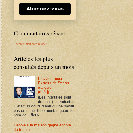
Abonnez-vous
Commentaires récents
Recent Comments Widget
Articles les plus
consultés depuis un mois
Éric Zemmour —
Extraits de
Destin
français
(m-à-j)
(Les intertitres sont
de nous). Introduction
C’était un cours d’eau qui ne payait
pas de mine. Il ne méritait guère le
nom de « fleuv...
L'école à la maison gagne encore
du terrain