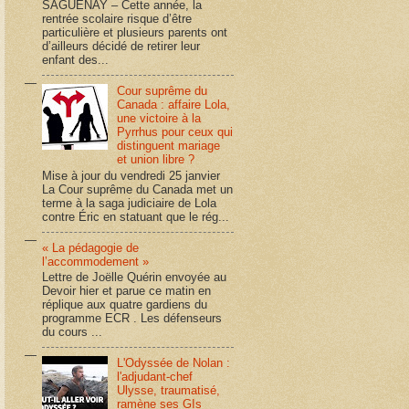
SAGUENAY – Cette année, la
rentrée scolaire risque d’être
particulière et plusieurs parents ont
d’ailleurs décidé de retirer leur
enfant des...
Cour suprême du
Canada : affaire Lola,
une victoire à la
Pyrrhus pour ceux qui
distinguent mariage
et union libre ?
Mise à jour du vendredi 25 janvier
La Cour suprême du Canada met un
terme à la saga judiciaire de Lola
contre Éric en statuant que le rég...
« La pédagogie de
l’accommodement »
Lettre de Joëlle Quérin envoyée au
Devoir hier et parue ce matin en
réplique aux quatre gardiens du
programme ECR . Les défenseurs
du cours ...
L'Odyssée de Nolan :
l'adjudant-chef
Ulysse, traumatisé,
ramène ses GIs