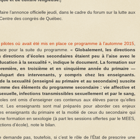
aire l’annonce officielle jeudi, dans le cadre du forum sur la lutte aux
u Centre des congrès de Québec.
les pilotes où avait été mis en place ce programme à l’automne 2015
,
lace pour la suite du programme. «
Globalement, les directions
es directions d’écoles secondaires étaient peu à l’aise avec le
cation à la sexualité », indique le document. La formation sur
première, en troisième et en cinquième année du primaire —
lupart des intervenants, y compris chez les enseignants.
 de la sexualité (enseigné au primaire et au secondaire) suscite
mme des éléments du programme secondaire : vie affective et
exuelle, infections transmissibles sexuellement et par le sang,
oles ont omis d’enseigner ces contenus aux élèves parce qu’elles
t. Les enseignants sont mal préparés pour aborder ces enjeux
des enseignants du primaire et la moitié de ceux du secondaire qui
cune formation en sexologie (à part les sessions offertes par le MEES,
tions d’école), note le bilan.
 demande pas, toutefois, si c’est le rôle de l’État de prescrire une