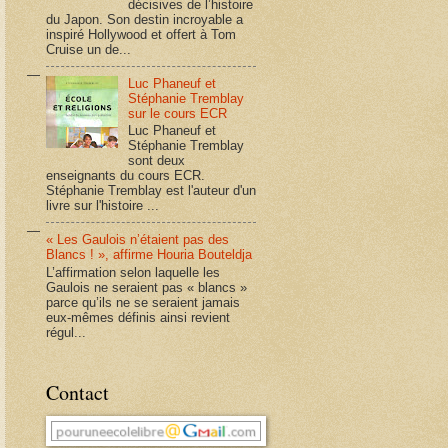
décisives de l’histoire
du Japon. Son destin incroyable a
inspiré Hollywood et offert à Tom
Cruise un de...
Luc Phaneuf et
Stéphanie Tremblay
sur le cours ECR
Luc Phaneuf et
Stéphanie Tremblay
sont deux
enseignants du cours ECR.
Stéphanie Tremblay est l'auteur d'un
livre sur l'histoire ...
« Les Gaulois n’étaient pas des
Blancs ! », affirme Houria Bouteldja
L’affirmation selon laquelle les
Gaulois ne seraient pas « blancs »
parce qu’ils ne se seraient jamais
eux-mêmes définis ainsi revient
régul...
Contact