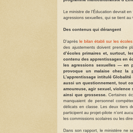
Le ministre de l’Éducation devrait en f
agressions sexuelles, qui se tient a
Des contenus qui dérangent
D’après
le bilan établi sur les éco
des ajustements doivent prendre p
d’écoles primaires et, surtout, l
contenu des apprentissages en édu
les agressions sexuelles — en 
provoque un malaise chez la p
L’apprentissage intitulé Globalité
aussi un questionnement, tout co
amoureuse, agir sexuel, violence s
ainsi que grossesse.
Certaines éc
manquaient de personnel compéten
délicats en classe. Les deux tiers 
participent au projet-pilote n’ont au
les commissions scolaires ou les direc
Dans son rapport, le ministère ne se