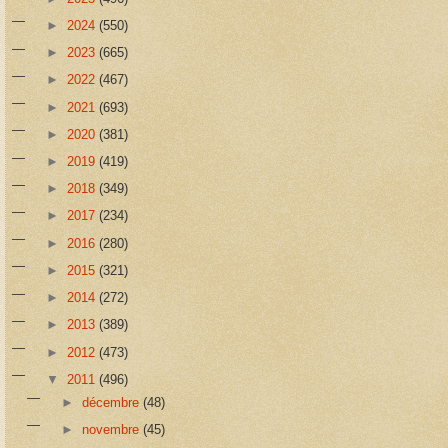
►
2024
(550)
►
2023
(665)
►
2022
(467)
►
2021
(693)
►
2020
(381)
►
2019
(419)
►
2018
(349)
►
2017
(234)
►
2016
(280)
►
2015
(321)
►
2014
(272)
►
2013
(389)
►
2012
(473)
▼
2011
(496)
►
décembre
(48)
►
novembre
(45)