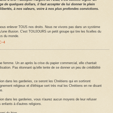
e de quelques dollars, il faut accepter de lui donner le plein
libertés, à nos valeurs, voire à nos plus profondes convictions.
us enlever TOUS nos droits. Nous ne vivons pas dans un système
qu'une illusion. C'est TOUJOURS un petit groupe qui tire les ficelles du
ays du monde.
TC−4
e femme. Un an après la crise du papier commercial, elle chantait
alisation. Pas étonnant qu'elle tente de se donner un peu de crédibilité
gion dans les garderies, ce seront les Chrétiens qui en sortiront
gnement religieux et d'éthique sert très mal les Chrétiens en ne disant
ns.
igion dans les garderies, vous n'aurez aucun moyens de leur refuser
s enfants à d'autres religions.
nemi du bien.