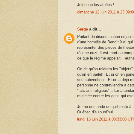
Joli coup les athées !
dimanche 12 juin 2011 à 23:09:
Serge
a dit…
Parlant de discrimination organisé
d'une homélie de Benoît XVI qui pa
représenter des pièces de théâtr
régime nazi. Il est mort au camp
ce que le régime appelait « eutha
On dit qu'on tolèrera les "objets
qu'on en parle!!! Et si on en parl
ses subventions. Et on a déjà m
personne ne contreviendra à cette 
"laïc-anti-religieux"... En atten
musclée contre les gens qui oserai
Je me demande ce qu'il reste à fa
Québec d'aujourd'hui.
lundi 13 juin 2011 à 08:33:00 U