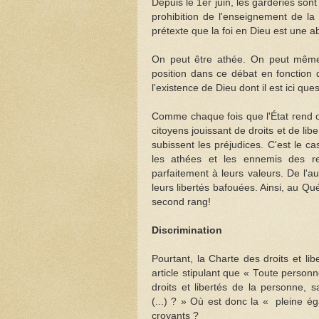
Depuis le 1er juin, les garderies so
prohibition de l'enseignement de la 
prétexte que la foi en Dieu est une ab
On peut être athée. On peut même 
position dans ce débat en fonction 
l'existence de Dieu dont il est ici ques
Comme chaque fois que l'État rend ob
citoyens jouissant de droits et de li
subissent les préjudices. C'est le cas
les athées et les ennemis des re
parfaitement à leurs valeurs. De l'au
leurs libertés bafouées. Ainsi, au Q
second rang!
Discrimination
Pourtant, la Charte des droits et lib
article stipulant que « Toute personn
droits et libertés de la personne, s
(...) ? » Où est donc la « pleine ég
croyants ?