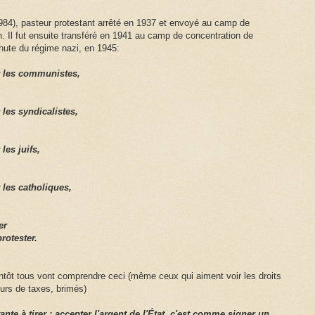
984), pasteur protestant arrêté en 1937 et envoyé au camp de
 Il fut ensuite transféré en 1941 au camp de concentration de
hute du régime nazi, en 1945:
r les communistes,
les syndicalistes,
les juifs,
 les catholiques,
er
rotester.
ntôt tous vont comprendre ceci (même ceux qui aiment voir les droits
urs de taxes, brimés)
ante à tirer : accepter l'argent de l'État, c'est comme signer un