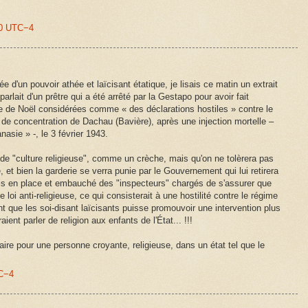
00 UTC−4
e d'un pouvoir athée et laïcisant étatique, je lisais ce matin un extrait
rlait d'un prêtre qui a été arrêté par la Gestapo pour avoir fait
e de Noël considérées comme « des déclarations hostiles » contre le
 de concentration de Dachau (Bavière), après une injection mortelle –
nasie » -, le 3 février 1943.
" de "culture religieuse", comme un crèche, mais qu'on ne tolèrera pas
e, et bien la garderie se verra punie par le Gouvernement qui lui retirera
is en place et embauché des "inspecteurs" chargés de s'assurer que
loi anti-religieuse, ce qui consisterait à une hostilité contre le régime
dant que les soi-disant laïcisants puisse promouvoir une intervention plus
ent parler de religion aux enfants de l'État... !!!
ire pour une personne croyante, religieuse, dans un état tel que le
TC−4