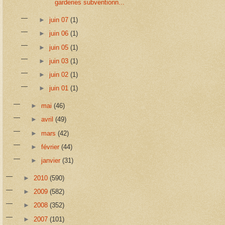
garderies subventionn...
►
juin 07
(1)
►
juin 06
(1)
►
juin 05
(1)
►
juin 03
(1)
►
juin 02
(1)
►
juin 01
(1)
►
mai
(46)
►
avril
(49)
►
mars
(42)
►
février
(44)
►
janvier
(31)
►
2010
(590)
►
2009
(582)
►
2008
(352)
►
2007
(101)