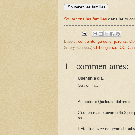
Soutenez les familles
Soutenons les familles
dans leurs com
Labels:
contrainte
,
garderie
,
parents
,
Qu
Sillery (Québec)
Chibougamau, QC, Can
11 commentaires:
Quentin a dit…
Oui, enfin...
Accepter « Quelques dollars »...
C'est en réalité environ 45 $ par
an.
L'État tue avec ce genre de subve