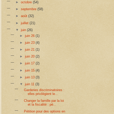
►
octobre
(54)
►
septembre
(58)
►
août
(32)
►
juillet
(21)
▼
juin
(26)
►
juin 26
(1)
►
juin 23
(4)
►
juin 21
(1)
►
juin 20
(2)
►
juin 17
(2)
►
juin 15
(4)
►
juin 13
(3)
▼
juin 11
(3)
Garderies discriminatoires :
elles privilégient le...
Changer la famille par la loi
et la fiscalité : pè...
Pétition pour des options en