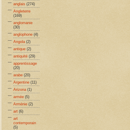
anglais
(274)
Angleterre
(169)
anglomanie
(30)
anglophone
(4)
Angola
(2)
antique
(2)
antiquité
(29)
apprentissage
(20)
arabe
(20)
Argentine
(11)
Arizona
(1)
armée
(5)
Arménie
(2)
art
(6)
art
contemporain
(5)