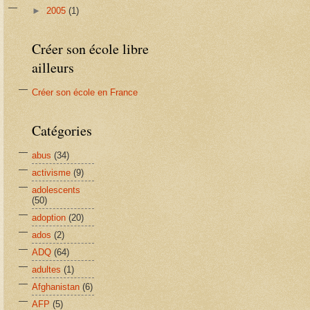
►
2005
(1)
Créer son école libre
ailleurs
Créer son école en France
Catégories
abus
(34)
activisme
(9)
adolescents
(50)
adoption
(20)
ados
(2)
ADQ
(64)
adultes
(1)
Afghanistan
(6)
AFP
(5)