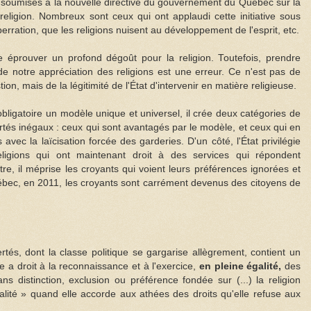
nt soumises à la nouvelle directive du gouvernement du Québec sur la
religion. Nombreux sont ceux qui ont applaudi cette initiative sous
erration, que les religions nuisent au développement de l'esprit, etc.
éprouver un profond dégoût pour la religion. Toutefois, prendre
de notre appréciation des religions est une erreur. Ce n'est pas de
tion, mais de la légitimité de l'État d'intervenir en matière religieuse.
ligatoire un modèle unique et universel, il crée deux catégories de
bertés inégaux : ceux qui sont avantagés par le modèle, et ceux qui en
 avec la laïcisation forcée des garderies. D'un côté, l'État privilégie
ligions qui ont maintenant droit à des services qui répondent
tre, il méprise les croyants qui voient leurs préférences ignorées et
uébec, en 2011, les croyants sont carrément devenus des citoyens de
ertés, dont la classe politique se gargarise allègrement, contient un
e a droit à la reconnaissance et à l'exercice,
en pleine égalité,
des
ans distinction, exclusion ou préférence fondée sur (...) la religion
alité » quand elle accorde aux athées des droits qu'elle refuse aux