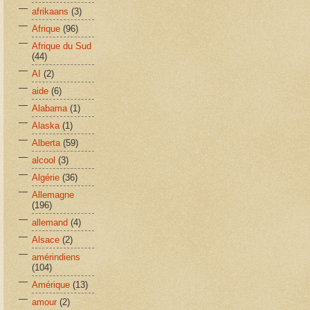
afrikaans
(3)
Afrique
(96)
Afrique du Sud
(44)
AI
(2)
aide
(6)
Alabama
(1)
Alaska
(1)
Alberta
(59)
alcool
(3)
Algérie
(36)
Allemagne
(196)
allemand
(4)
Alsace
(2)
amérindiens
(104)
Amérique
(13)
amour
(2)