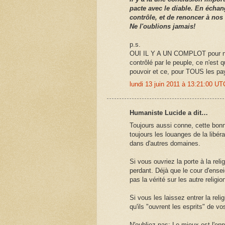
pacte avec le diable. En échang
contrôle, et de renoncer à nos 
Ne l'oublions jamais!
p.s.
OUI IL Y A UN COMPLOT pour no
contrôlé par le peuple, ce n'est 
pouvoir et ce, pour TOUS les p
lundi 13 juin 2011 à 13:21:00 U
Humaniste Lucide a dit…
Toujours aussi conne, cette bonn
toujours les louanges de la libér
dans d'autres domaines.
Si vous ouvriez la porte à la reli
perdant. Déjà que le cour d'ensei
pas la vérité sur les autre religio
Si vous les laissez entrer la rel
qu'ils "ouvrent les esprits" de vo
N'oubliez pas: Le mieux est l'en