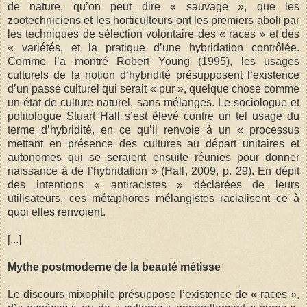
de nature, qu’on peut dire « sauvage », que les
zootechniciens et les horticulteurs ont les premiers aboli par
les techniques de sélection volontaire des « races » et des
« variétés, et la pratique d’une hybridation contrôlée.
Comme l’a montré Robert Young (1995), les usages
culturels de la notion d’hybridité présupposent l’existence
d’un passé culturel qui serait « pur », quelque chose comme
un état de culture naturel, sans mélanges. Le sociologue et
politologue Stuart Hall s’est élevé contre un tel usage du
terme d’hybridité, en ce qu’il renvoie à un « processus
mettant en présence des cultures au départ unitaires et
autonomes qui se seraient ensuite réunies pour donner
naissance à de l’hybridation » (Hall, 2009, p. 29). En dépit
des intentions « antiracistes » déclarées de leurs
utilisateurs, ces métaphores mélangistes racialisent ce à
quoi elles renvoient.
[...]
Mythe postmoderne de la beauté métisse
Le discours mixophile présuppose l’existence de « races »,