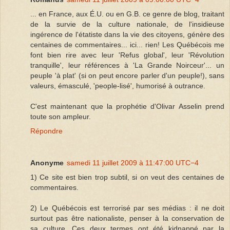
... en France, aux É.U. ou en G.B. ce genre de blog, traitant
de la survie de la culture nationale, de l'insidieuse
ingérence de l'étatiste dans la vie des citoyens, génère des
centaines de commentaires... ici... rien! Les Québécois me
font bien rire avec leur 'Refus global', leur 'Révolution
tranquille', leur références à 'La Grande Noirceur'... un
peuple 'à plat' (si on peut encore parler d'un peuple!), sans
valeurs, émasculé, 'people-lisé', humorisé à outrance.
C'est maintenant que la prophétie d'Olivar Asselin prend
toute son ampleur.
Répondre
Anonyme
samedi 11 juillet 2009 à 11:47:00 UTC−4
1) Ce site est bien trop subtil, si on veut des centaines de
commentaires.
2) Le Québécois est terrorisé par ses médias : il ne doit
surtout pas être nationaliste, penser à la conservation de
sa culture. Ces deux termes ont été kidnappé par la