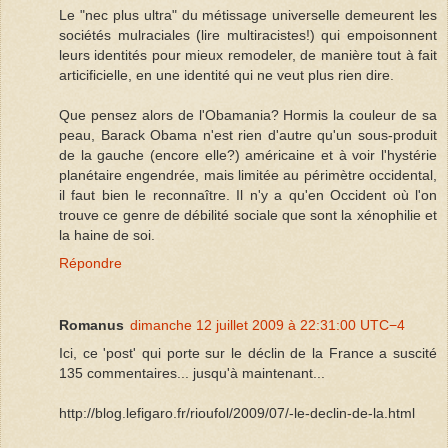
Le "nec plus ultra" du métissage universelle demeurent les
sociétés mulraciales (lire multiracistes!) qui empoisonnent
leurs identités pour mieux remodeler, de manière tout à fait
articificielle, en une identité qui ne veut plus rien dire.
Que pensez alors de l'Obamania? Hormis la couleur de sa
peau, Barack Obama n'est rien d'autre qu'un sous-produit
de la gauche (encore elle?) américaine et à voir l'hystérie
planétaire engendrée, mais limitée au périmètre occidental,
il faut bien le reconnaître. Il n'y a qu'en Occident où l'on
trouve ce genre de débilité sociale que sont la xénophilie et
la haine de soi.
Répondre
Romanus
dimanche 12 juillet 2009 à 22:31:00 UTC−4
Ici, ce 'post' qui porte sur le déclin de la France a suscité
135 commentaires... jusqu'à maintenant...
http://blog.lefigaro.fr/rioufol/2009/07/-le-declin-de-la.html