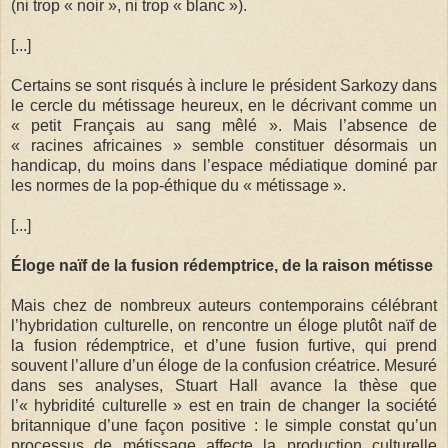
(ni trop « noir », ni trop « blanc »).
[...]
Certains se sont risqués à inclure le président Sarkozy dans
le cercle du métissage heureux, en le décrivant comme un
« petit Français au sang mêlé ». Mais l’absence de
« racines africaines » semble constituer désormais un
handicap, du moins dans l’espace médiatique dominé par
les normes de la pop-éthique du « métissage ».
[...]
Éloge naïf de la fusion rédemptrice, de la raison métisse
Mais chez de nombreux auteurs contemporains célébrant
l’hybridation culturelle, on rencontre un éloge plutôt naïf de
la fusion rédemptrice, et d’une fusion furtive, qui prend
souvent l’allure d’un éloge de la confusion créatrice. Mesuré
dans ses analyses, Stuart Hall avance la thèse que
l’« hybridité culturelle » est en train de changer la société
britannique d’une façon positive : le simple constat qu’un
processus de métissage affecte la production culturelle