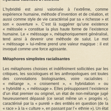
L’hybridité est ainsi valorisée à l’extrême, comme
expérience humaine, méthode d’invention et de création, et
aussi comme style de vie caractérisé par sa « richesse » et
son « ouverture ». C’est là suggérer qu’une existence
« métissée » constitue la plus haute forme de l’existence
humaine. Le « métissage », métaphoriquement généralisé,
tend ainsi à devenir une méthode de salut. Le mot
« métissage » lui-même prend une valeur magique : il est
invoqué comme une force agissante.
Métaphores simplistes racialisantes
Les métaphores choisies et indéfiniment sollicitées par les
critiques, les sociologues et les anthropologues ont toutes
des connotations biologisantes, voire racialistes :
« mélange », « croisement », « hybridation » ou
« hybridité », « métissage ». Elles présupposent l’existence
d’un état premier ou originel, un état de non-mélange jugé
heureusement dépassé (ce serait même un « progrès »),
caractérisé par la « pureté » des entités en question (de la
« race » à la « culture », en passant par l’« ethnie »). Un état