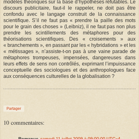
modèles théoriques sur la base d’hypothèses réfutables. Le
discours publicitaire, faut-il le rappeler, ne doit pas être
confondu avec le langage construit de la connaissance
scientifique. S’il ne faut pas « prendre la paille des mots
pour le grain des choses » (Leibniz), il ne faut pas non plus
prendre les scintillements des métaphores pour des
théorisations scientifiques. Des « croisements » aux
« branchements », en passant par les « hybridations » et les
« métissages », n’assiste-t-on pas à une vaine parade de
métaphores trompeuses, impensées, dangereuses dans
leurs effets de sens non contrôlés, exprimant l’impuissance
conceptuelle des sociologues et des anthropologues face
aux conséquences culturelles de la globalisation ?
Partager
10 commentaires:
Romanus
samedi 11 juillet 2009 à 09:00:00 UTC−4