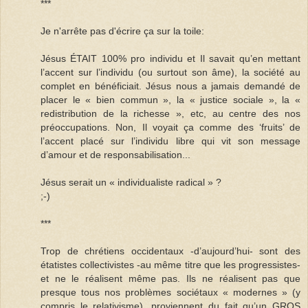
***
Je n'arrête pas d'écrire ça sur la toile:
Jésus ÉTAIT 100% pro individu et Il savait qu’en mettant
l’accent sur l’individu (ou surtout son âme), la société au
complet en bénéficiait. Jésus nous a jamais demandé de
placer le « bien commun », la « justice sociale », la «
redistribution de la richesse », etc, au centre des nos
préoccupations. Non, Il voyait ça comme des ‘fruits’ de
l’accent placé sur l’individu libre qui vit son message
d’amour et de responsabilisation...
Jésus serait un « individualiste radical » ?
;-)
***
Trop de chrétiens occidentaux -d’aujourd’hui- sont des
étatistes collectivistes -au même titre que les progressistes-
et ne le réalisent même pas. Ils ne réalisent pas que
presque tous nos problèmes sociétaux « modernes » (y
compris le relativisme), proviennent du fait qu’un GROS