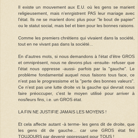
Il existe un mouvement aux E.U. où les gens se marient
religieusement, mais n'enrgistrent PAS leur mariage avec
l'état. Ils ne se marient donc plus pour "le bout de papier"
ou le statut social, mais bel et bien pour les bonnes raisons.
Comme les premiers chrétiens qui vivaient dans la société,
tout en ne vivant pas dans la société...
En d'autres mots, si nous demandons à l'état d'être GROS
et omniprésent, nous ne devons plus -ensuite- refuser que
l'état nous oppresse -aussi- parfois par la "gauche". Le
problème fondamental auquel nous faisons tous face, ce
n'est pas le progressisme et la "perte des bonnes valeurs".
Ce n'est pas une lutte droite vs la gauche qui devrait nous
faire préoccuper, c'est le moyen utilisé pour arriver à
nos/leurs fins, i.e. un GROS état.
LA FIN NE JUSTIFIE JAMAIS LES MOYENS !
Et cela affecte autant -à terme- les gens dit de droite, que
les gens dit de gauche... car une GROS état fini
TOUJOURS par devenir oppressant pour TOUS !