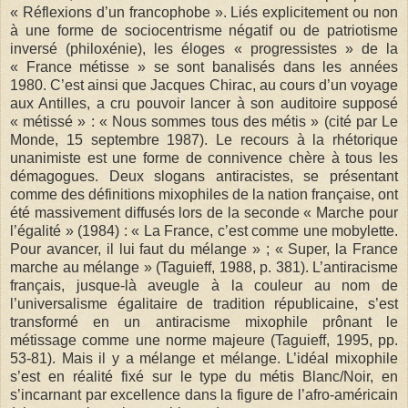
« Réflexions d’un francophobe ». Liés explicitement ou non
à une forme de sociocentrisme négatif ou de patriotisme
inversé (philoxénie), les éloges « progressistes » de la
« France métisse » se sont banalisés dans les années
1980. C’est ainsi que Jacques Chirac, au cours d’un voyage
aux Antilles, a cru pouvoir lancer à son auditoire supposé
« métissé » : « Nous sommes tous des métis » (cité par Le
Monde, 15 septembre 1987). Le recours à la rhétorique
unanimiste est une forme de connivence chère à tous les
démagogues. Deux slogans antiracistes, se présentant
comme des définitions mixophiles de la nation française, ont
été massivement diffusés lors de la seconde « Marche pour
l’égalité » (1984) : « La France, c’est comme une mobylette.
Pour avancer, il lui faut du mélange » ; « Super, la France
marche au mélange » (Taguieff, 1988, p. 381). L’antiracisme
français, jusque-là aveugle à la couleur au nom de
l’universalisme égalitaire de tradition républicaine, s’est
transformé en un antiracisme mixophile prônant le
métissage comme une norme majeure (Taguieff, 1995, pp.
53-81). Mais il y a mélange et mélange. L’idéal mixophile
s’est en réalité fixé sur le type du métis Blanc/Noir, en
s’incarnant par excellence dans la figure de l’afro-américain