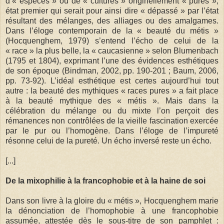
d’« espèces » ou de « cultures » originellement « pures »,
état premier qui serait pour ainsi dire « dépassé » par l’état
résultant des mélanges, des alliages ou des amalgames.
Dans l’éloge contemporain de la « beauté du métis »
(Hocquenghem, 1979) s’entend l’écho de celui de la
« race » la plus belle, la « caucasienne » selon Blumenbach
(1795 et 1804), exprimant l’une des évidences esthétiques
de son époque (Bindman, 2002, pp. 190-201 ; Baum, 2006,
pp. 73-92). L’idéal esthétique est certes aujourd’hui tout
autre : la beauté des mythiques « races pures » a fait place
à la beauté mythique des « métis ». Mais dans la
célébration du mélange ou du mixte l’on perçoit des
rémanences non contrôlées de la vieille fascination exercée
par le pur ou l’homogène. Dans l’éloge de l’impureté
résonne celui de la pureté. Un écho inversé reste un écho.
[...]
De la mixophilie à la francophobie et à la haine de soi
Dans son livre à la gloire du « métis », Hocquenghem marie
la dénonciation de l’homophobie à une francophobie
assumée, attestée dès le sous-titre de son pamphlet :