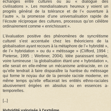
échanges entre cultures ou au « dialogue des
civilisations ». Les mondialisateurs heureux y voient un
progrès général de la tolérance et de l’« ouverture à
l’autre », la promesse d’une universalisation rapide de
l’écoute réciproque des cultures, processus qu’on célèbre
ordinairement comme « enrichissant ».
L’évaluation positive des phénomènes de syncrétisme
culturel s’est accentuée chez les théoriciens de la
globalisation ayant recours à la métaphore de l’« hybridité »,
de l’« hybridation » ou du « métissage » (Clifford, 1994 ;
Pieterse, 1995 ; Werbner, 2004). Idée paraissant simple,
voire lumineuse : la globalisation étant une « hybridation »,
elle serait en elle-même un mécanisme antiraciste, en ce
qu’elle tendrait à faire disparaître la hantise du métissage
qui forme le noyau dur de la pensée raciste moderne, en
même temps qu’elle effacerait les entités ethno-raciales
abusivement érigées en absolus ou en essences a-
temporelles.
[...]
Hybridité valorisée à l'extrême