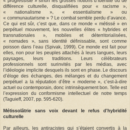
« progressiste » sinon les grosses notions d’identité ou de
différence culturelle, disqualifiées pour « racisme »,
« nationalisme », « essentialisme » ou
« communautarisme » ? Le combat semble perdu d’avance.
Ce qui est sûr, c’est que, dans ce monde « métissé » en
perpétuel mouvement, les nouvelles élites « hybrides et
transnationales », mobiles et déterritorialisées,
« nomades », sans identité définissable, sont comme
poisson dans l’eau (Spivak, 1999). Ce monde est fait pour
elles, non pour les peuples attachés à leurs langues, leurs
paysages, leurs traditions. Leurs célébrateurs
professionnels sont surinvités par les médias, avec
l’idéologie implicite desquels ils sont en phase. Le discours
d’éloge des échanges, des mélanges et du changement
perpétuel a la réputation d’être « moderne », c’est-à-dire
actuel ou contemporain, donc intrinsèquement bon. Telle est
l’expression du conformisme intellectuel de notre temps
(Taguieff, 2007, pp. 595-620).
Métissolâtrie sans voix devant le refus d'hybridité
culturelle
Par ailleurs, les antiracistes qui s’étaient convertis à la