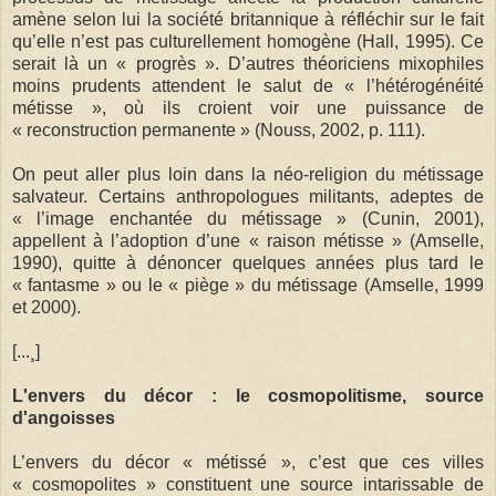
amène selon lui la société britannique à réfléchir sur le fait
qu’elle n’est pas culturellement homogène (Hall, 1995). Ce
serait là un « progrès ». D’autres théoriciens mixophiles
moins prudents attendent le salut de « l’hétérogénéité
métisse », où ils croient voir une puissance de
« reconstruction permanente » (Nouss, 2002, p. 111).
On peut aller plus loin dans la néo-religion du métissage
salvateur. Certains anthropologues militants, adeptes de
« l’image enchantée du métissage » (Cunin, 2001),
appellent à l’adoption d’une « raison métisse » (Amselle,
1990), quitte à dénoncer quelques années plus tard le
« fantasme » ou le « piège » du métissage (Amselle, 1999
et 2000).
[...¸]
L'envers du décor : le cosmopolitisme, source
d'angoisses
L’envers du décor « métissé », c’est que ces villes
« cosmopolites » constituent une source intarissable de