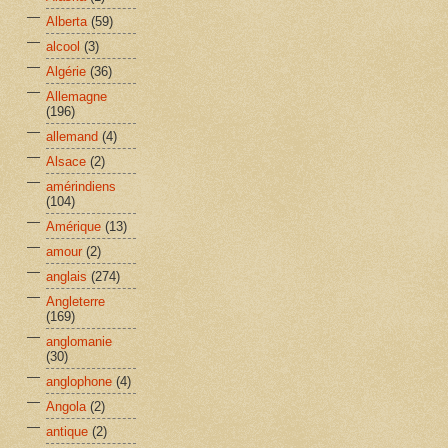
Alberta
(59)
alcool
(3)
Algérie
(36)
Allemagne
(196)
allemand
(4)
Alsace
(2)
amérindiens
(104)
Amérique
(13)
amour
(2)
anglais
(274)
Angleterre
(169)
anglomanie
(30)
anglophone
(4)
Angola
(2)
antique
(2)