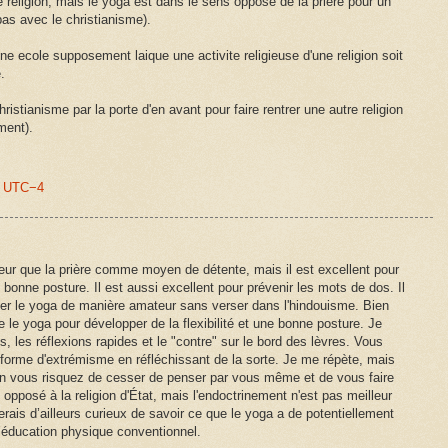
 religion, mais le yoga est dans le sens oppose de la priere pour un
pas avec le christianisme).
e ecole supposement laique une activite religieuse d'une religion soit
.
hristianisme par la porte d'en avant pour faire rentrer une autre religion
ement).
00 UTC−4
leur que la prière comme moyen de détente, mais il est excellent pour
e bonne posture. Il est aussi excellent pour prévenir les mots de dos. Il
iquer le yoga de manière amateur sans verser dans l'hindouisme. Bien
ue le yoga pour développer de la flexibilité et une bonne posture. Je
 les réflexions rapides et le "contre" sur le bord des lèvres. Vous
forme d'extrémisme en réfléchissant de la sorte. Je me répète, mais
on vous risquez de cesser de penser par vous même et de vous faire
 opposé à la religion d'État, mais l'endoctrinement n'est pas meilleur
rais d’ailleurs curieux de savoir ce que le yoga a de potentiellement
’éducation physique conventionnel.