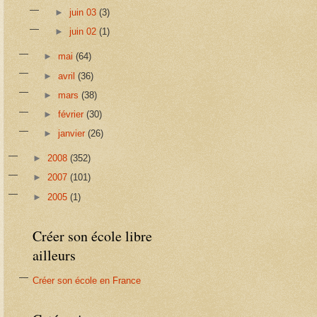
►
juin 03
(3)
►
juin 02
(1)
►
mai
(64)
►
avril
(36)
►
mars
(38)
►
février
(30)
►
janvier
(26)
►
2008
(352)
►
2007
(101)
►
2005
(1)
Créer son école libre
ailleurs
Créer son école en France