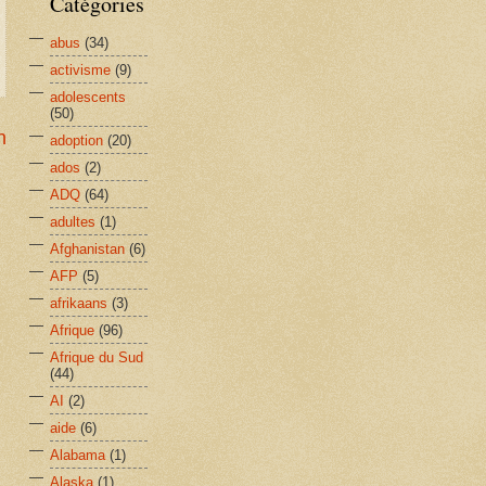
Catégories
abus
(34)
activisme
(9)
adolescents
(50)
n
adoption
(20)
ados
(2)
ADQ
(64)
adultes
(1)
Afghanistan
(6)
AFP
(5)
afrikaans
(3)
Afrique
(96)
Afrique du Sud
(44)
AI
(2)
aide
(6)
Alabama
(1)
Alaska
(1)