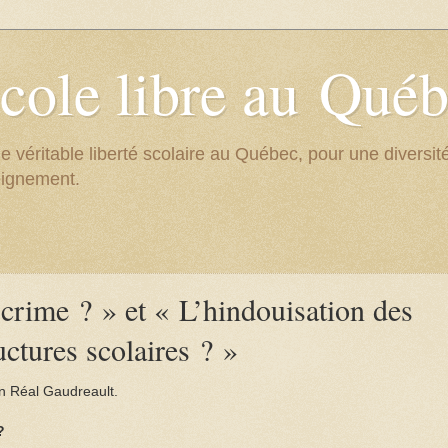
cole libre au Qué
e véritable liberté scolaire au Québec, pour une divers
eignement.
 crime ? » et « L’hindouisation des
uctures scolaires ? »
en Réal Gaudreault.
?