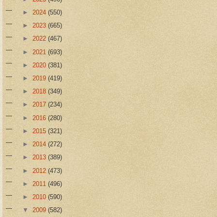
►
2024
(550)
►
2023
(665)
►
2022
(467)
►
2021
(693)
►
2020
(381)
►
2019
(419)
►
2018
(349)
►
2017
(234)
►
2016
(280)
►
2015
(321)
►
2014
(272)
►
2013
(389)
►
2012
(473)
►
2011
(496)
►
2010
(590)
▼
2009
(582)