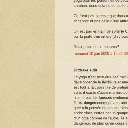
yoga pour les personnes de cette
chretien, donc cela ne cohabite 
Ce n'est pas normale que dans un
acceptee et pas celle d'une autre
On est pas en train de sortir le C
par la porte d'en arriere (discret
Deux poids deux mesures?
mercredi 10 juin 2009 à 19:33:
Ultdrake a dit…
Le yoga n'est peut-être pas meil
développer de la flexibilité et un
est tout a fait possible de prat
sûre, il existe d'autre manière q
n’aime pas les fausses évidences,
flirtez dangereusement vers une 
gare à la pensée de groupe, sin
endoctriner, certes par un groupe
d'un côté comme de l'autre. Je se
dangereux de plus qu’un cours d