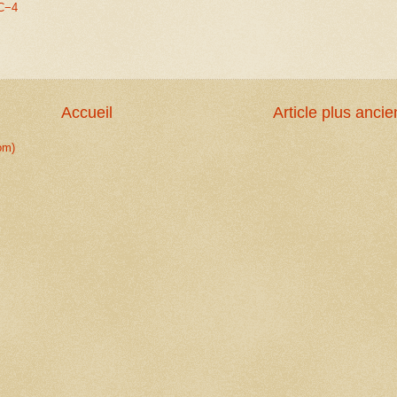
TC−4
Accueil
Article plus ancie
om)