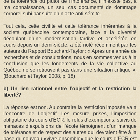
de la tolérance ou plutôt de l’intolérance, il n’existe pas, à
ma connaissance, un seul cas documenté de dommage
corporel subi par suite d’un acte anti-sémite.
Tout cela, cette civilité et cette tolérance inhérentes à la
société québécoise contemporaine, face à la diversité
découlant d’une modernisation tardive et accélérée en
cours depuis un demi-siècle, a été noté récemment par les
auteurs du Rapport Bouchard-Taylor : « Après une année de
recherches et de consultations, nous en sommes venus à la
conclusion que les fondements de la vie collective au
Québec ne se retrouvent pas dans une situation critique ».
(Bouchard et Taylor, 2008, p. 18)
b) Un lien rationnel entre l’objectif et la restriction la
liberté?
La réponse est non. Au contraire la restriction imposée va à
l’encontre de l’objectif. Les mesure prises, l’imposition
obligatoire du cours d’ÉCR, le refus d’exemptions, suivis de
menaces d’expulsions de l’école témoignent d’un manque
de tolérance et de respect des autres qui devraient être à la
base du nouveau «vivre-ensemble» que le cours d’ÉCR est