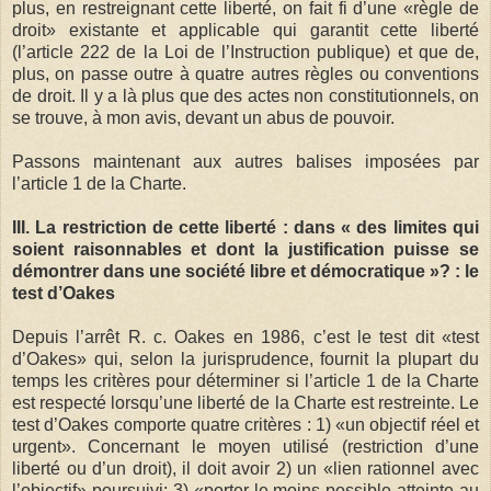
plus, en restreignant cette liberté, on fait fi d’une «règle de
droit» existante et applicable qui garantit cette liberté
(l’article 222 de la Loi de l’Instruction publique) et que de,
plus, on passe outre à quatre autres règles ou conventions
de droit. Il y a là plus que des actes non constitutionnels, on
se trouve, à mon avis, devant un abus de pouvoir.
Passons maintenant aux autres balises imposées par
l’article 1 de la Charte.
III. La restriction de cette liberté : dans « des limites qui
soient raisonnables et dont la justification puisse se
démontrer dans une société libre et démocratique »? : le
test d’Oakes
Depuis l’arrêt R. c. Oakes en 1986, c’est le test dit «test
d’Oakes» qui, selon la jurisprudence, fournit la plupart du
temps les critères pour déterminer si l’article 1 de la Charte
est respecté lorsqu’une liberté de la Charte est restreinte. Le
test d’Oakes comporte quatre critères : 1) «un objectif réel et
urgent». Concernant le moyen utilisé (restriction d’une
liberté ou d’un droit), il doit avoir 2) un «lien rationnel avec
l’objectif» poursuivi; 3) «porter le moins possible atteinte au