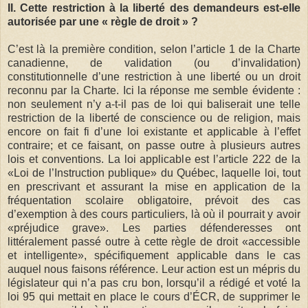
II. Cette restriction à la liberté des demandeurs est-elle
autorisée par une « règle de droit » ?
C’est là la première condition, selon l’article 1 de la Charte
canadienne, de validation (ou d’invalidation)
constitutionnelle d’une restriction à une liberté ou un droit
reconnu par la Charte. Ici la réponse me semble évidente :
non seulement n’y a-t-il pas de loi qui baliserait une telle
restriction de la liberté de conscience ou de religion, mais
encore on fait fi d’une loi existante et applicable à l’effet
contraire; et ce faisant, on passe outre à plusieurs autres
lois et conventions. La loi applicable est l’article 222 de la
«Loi de l’Instruction publique» du Québec, laquelle loi, tout
en prescrivant et assurant la mise en application de la
fréquentation scolaire obligatoire, prévoit des cas
d’exemption à des cours particuliers, là où il pourrait y avoir
«préjudice grave». Les parties défenderesses ont
littéralement passé outre à cette règle de droit «accessible
et intelligente», spécifiquement applicable dans le cas
auquel nous faisons référence. Leur action est un mépris du
législateur qui n’a pas cru bon, lorsqu’il a rédigé et voté la
loi 95 qui mettait en place le cours d’ÉCR, de supprimer le