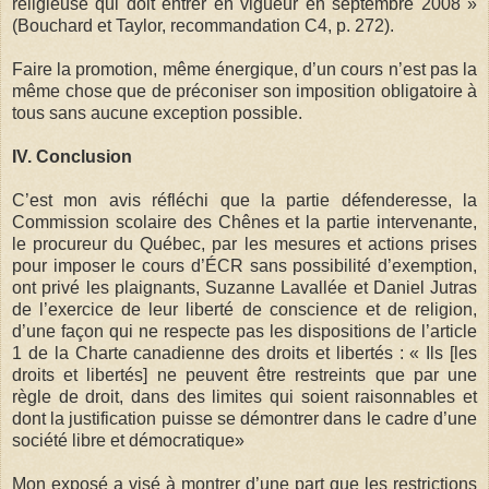
religieuse qui doit entrer en vigueur en septembre 2008 »
(Bouchard et Taylor, recommandation C4, p. 272).
Faire la promotion, même énergique, d’un cours n’est pas la
même chose que de préconiser son imposition obligatoire à
tous sans aucune exception possible.
IV. Conclusion
C’est mon avis réfléchi que la partie défenderesse, la
Commission scolaire des Chênes et la partie intervenante,
le procureur du Québec, par les mesures et actions prises
pour imposer le cours d’ÉCR sans possibilité d’exemption,
ont privé les plaignants, Suzanne Lavallée et Daniel Jutras
de l’exercice de leur liberté de conscience et de religion,
d’une façon qui ne respecte pas les dispositions de l’article
1 de la Charte canadienne des droits et libertés : « Ils [les
droits et libertés] ne peuvent être restreints que par une
règle de droit, dans des limites qui soient raisonnables et
dont la justification puisse se démontrer dans le cadre d’une
société libre et démocratique»
Mon exposé a visé à montrer d’une part que les restrictions