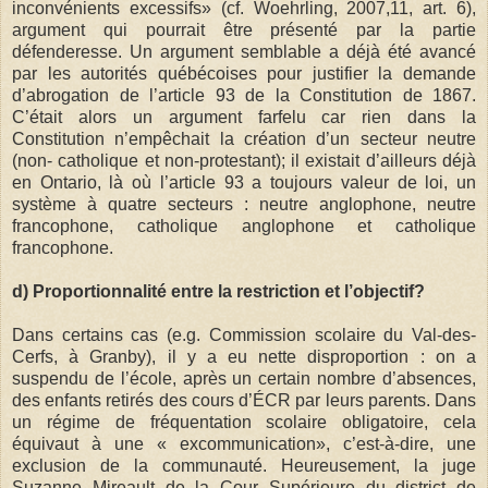
inconvénients excessifs» (cf. Woehrling, 2007,11, art. 6),
argument qui pourrait être présenté par la partie
défenderesse. Un argument semblable a déjà été avancé
par les autorités québécoises pour justifier la demande
d’abrogation de l’article 93 de la Constitution de 1867.
C’était alors un argument farfelu car rien dans la
Constitution n’empêchait la création d’un secteur neutre
(non- catholique et non-protestant); il existait d’ailleurs déjà
en Ontario, là où l’article 93 a toujours valeur de loi, un
système à quatre secteurs : neutre anglophone, neutre
francophone, catholique anglophone et catholique
francophone.
d) Proportionnalité entre la restriction et l’objectif?
Dans certains cas (e.g. Commission scolaire du Val-des-
Cerfs, à Granby), il y a eu nette disproportion : on a
suspendu de l’école, après un certain nombre d’absences,
des enfants retirés des cours d’ÉCR par leurs parents. Dans
un régime de fréquentation scolaire obligatoire, cela
équivaut à une « excommunication», c’est-à-dire, une
exclusion de la communauté. Heureusement, la juge
Suzanne Mireault de la Cour Supérieure du district de