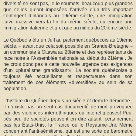
diversité ne sont pas, je le soumets, beaucoup plus grandes
que celles qu’ont imposées l’arrivée d’un très important
contingent d’Irlandais au 19ième siècle, une immigration
juive massive vers la fin du même siècle, ou encore une
immigration italienne et grecque au milieu du 20ième siècle.
Le Québec a élu un Juif au parlement québécois au 19ième
siècle, – avant que cela soit possible en Grande-Bretagne –
un communiste à Ottawa au 20ième et des représentants de
race noire à l’Assemblée nationale au début du 21ième . Je
ne crois donc pas à cette nouvelle urgence des exigences
d’un «pluralisme grandissant». La société québécoise a
toujours été accueillante et respectueuse dans son
traitement de ces éléments «diversifiés» au sein de sa
population.
L’histoire du Québec depuis un siècle et demi le démontre :
il n’existe pas un seul cas documenté de mort provoquée
par des violences inter-ethniques ou interreligieuses! Peu,
très peu de sociétés peuvent en dire autant, certainement
pas les États-Unis, la France ou le Royaume-Uni. Même
concernant l’anti-sémitisme, qui est une sorte de baromètre