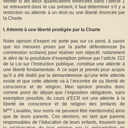
vérifier si les deux qualifications énoncées dans l’article 1
se retrouvent dans le cas présent, il faut déterminer s’il y a
restriction ou atteinte à un droit ou une liberté énoncée par
la Charte.
I. Atteinte à une liberté protégée par la Charte
Notre opinion d’expert ne porte pas sur ce point, à savoir
que les mesures prises par la partie défenderesse [la
commission scolaire] pour réaliser son objectif, notamment
le déni de la procédure d’exemption prévue par l’article 222
de la Loi sur l’Instruction publique, constitue une atteinte à
une liberté fondamentale. À ce sujet je prends pour acquis
qu’il a été établi par la demanderesse qu’une telle atteinte
existe et que cette atteinte va à l’encontre de sa liberté de
conscience et de religion. Mon opinion prendra donc
comme point de départ que l’imposition obligatoire, sans
exemption possible, du cours d’ECR est une atteinte à la
liberté de conscience et de religion des [enfants de
me
M
Lavallée, leur noms ne peuvent être mentionnés] ainsi
que de leurs parents. Ces derniers, en tant que parents
responsables de l’éducation de leurs enfants, trouvent que
la relativisation de leur religion par la présentation de