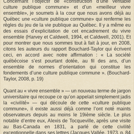
Concernant l’objectif de «construction d’une véritable
culture publique commune» et d’un «meilleur vivre
ensemble», je soumets à la cour que nous avons déjà au
Québec une «culture publique commune» qui renferme les
règles du jeu de la vie publique au Québec. Il y a même eu
des essais d’explicitation de cet encadrement du vivre
ensemble (Harvey et Caldwell, 1994, et Caldwell, 2001). Et
pour montrer que nous sommes tout à fait à jour, en 2008,
citons les auteurs du rapport Bouchard-Taylor qui écrivent
ceci, en accord avec notre affirmation : « La société
québécoise s’est pourtant dotée, au fil des ans, d’un
ensemble de normes d’orientation qui constitue les
fondements d’une culture publique commune ». (Bouchard-
Taylor, 2008, p. 19)
Quant au « vivre ensemble » — un nouveau terme de jargon
universitaire qui recoupe ce qu’on appelait simplement jadis
la «civilité» — qui découle de cette «culture publique
commune», il existe aussi déjà comme l’ont noté maints
observateurs depuis au moins le 19ième siècle. Le plus
notable d’entre eux, Alexis de Tocqueville, après une visite
au Bas-Canada en 1831, a parlé de cette civilité
exceptionnelle dans ses lettres (Jacques Vallée, 1973, p. 84