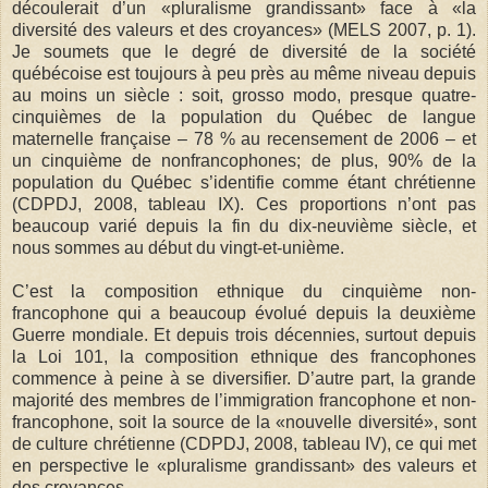
découlerait d’un «pluralisme grandissant» face à «la
diversité des valeurs et des croyances» (MELS 2007, p. 1).
Je soumets que le degré de diversité de la société
québécoise est toujours à peu près au même niveau depuis
au moins un siècle : soit, grosso modo, presque quatre-
cinquièmes de la population du Québec de langue
maternelle française – 78 % au recensement de 2006 – et
un cinquième de nonfrancophones; de plus, 90% de la
population du Québec s’identifie comme étant chrétienne
(CDPDJ, 2008, tableau IX). Ces proportions n’ont pas
beaucoup varié depuis la fin du dix-neuvième siècle, et
nous sommes au début du vingt-et-unième.
C’est la composition ethnique du cinquième non-
francophone qui a beaucoup évolué depuis la deuxième
Guerre mondiale. Et depuis trois décennies, surtout depuis
la Loi 101, la composition ethnique des francophones
commence à peine à se diversifier. D’autre part, la grande
majorité des membres de l’immigration francophone et non-
francophone, soit la source de la «nouvelle diversité», sont
de culture chrétienne (CDPDJ, 2008, tableau IV), ce qui met
en perspective le «pluralisme grandissant» des valeurs et
des croyances.