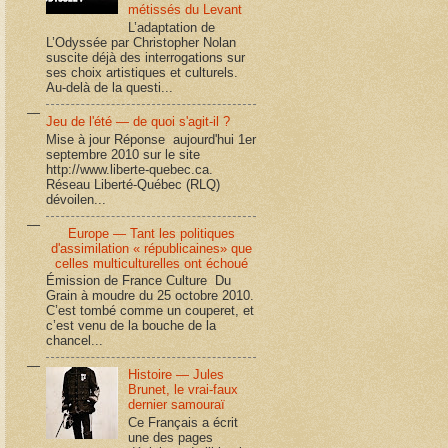
métissés du Levant
L’adaptation de
L’Odyssée par Christopher Nolan
suscite déjà des interrogations sur
ses choix artistiques et culturels.
Au-delà de la questi...
Jeu de l'été — de quoi s'agit-il ?
Mise à jour Réponse aujourd'hui 1er
septembre 2010 sur le site
http://www.liberte-quebec.ca.
Réseau Liberté-Québec (RLQ)
dévoilen...
Europe — Tant les politiques
d'assimilation « républicaines» que
celles multiculturelles ont échoué
Émission de France Culture Du
Grain à moudre du 25 octobre 2010.
C’est tombé comme un couperet, et
c’est venu de la bouche de la
chancel...
Histoire — Jules
Brunet, le vrai-faux
dernier samouraï
Ce Français a écrit
une des pages