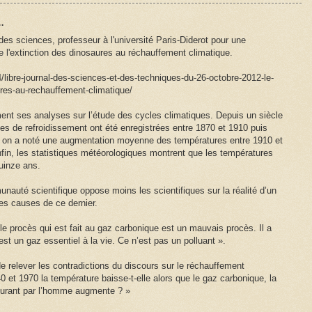
…
des sciences, professeur à l'université Paris-Diderot pour une
 l'extinction des dinosaures au réchauffement climatique.
4/libre-journal-des-sciences-et-des-techniques-du-26-octobre-2012-le-
ures-au-rechauffement-climatique/
ent ses analyses sur l’étude des cycles climatiques. Depuis un siècle
es de refroidissement ont été enregistrées entre 1870 et 1910 puis
e, on a noté une augmentation moyenne des températures entre 1910 et
fin, les statistiques météorologiques montrent que les températures
uinze ans.
nauté scientifique oppose moins les scientifiques sur la réalité d’un
es causes de ce dernier.
, le procès qui est fait au gaz carbonique est un mauvais procès. Il a
st un gaz essentiel à la vie. Ce n’est pas un polluant ».
e relever les contradictions du discours sur le réchauffement
0 et 1970 la température baisse-t-elle alors que le gaz carbonique, la
burant par l’homme augmente ? »