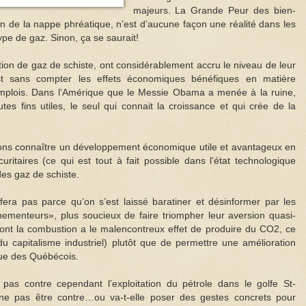
majeurs. La Grande Peur des bien-
on de la nappe phréatique, n’est d’aucune façon une réalité dans les
ype de gaz. Sinon, ça se saurait!
tion de gaz de schiste, ont considérablement accru le niveau de leur
st sans compter les effets économiques bénéfiques en matière
’emplois. Dans l’Amérique que le Messie Obama a menée à la ruine,
utes fins utiles, le seul qui connait la croissance et qui crée de la
ons connaître un développement économique utile et avantageux en
ritaires (ce qui est tout à fait possible dans l’état technologique
 des gaz de schiste.
fera pas parce qu’on s’est laissé baratiner et désinformer par les
menteurs», plus soucieux de faire triompher leur aversion quasi-
dont la combustion a le malencontreux effet de produire du CO2, ce
u capitalisme industriel) plutôt que de permettre une amélioration
ique des Québécois.
, pas contre cependant l’exploitation du pétrole dans le golfe St-
 ne pas être contre…ou va-t-elle poser des gestes concrets pour