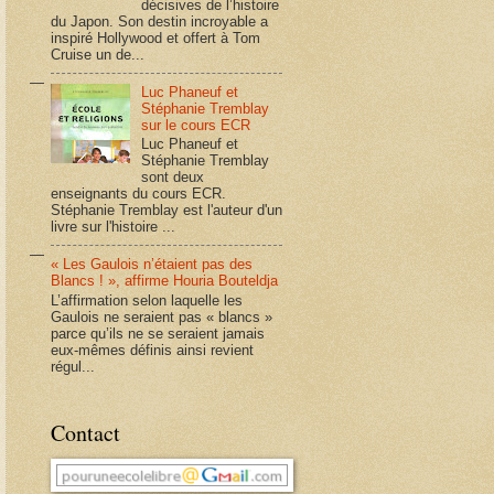
décisives de l’histoire
du Japon. Son destin incroyable a
inspiré Hollywood et offert à Tom
Cruise un de...
Luc Phaneuf et
Stéphanie Tremblay
sur le cours ECR
Luc Phaneuf et
Stéphanie Tremblay
sont deux
enseignants du cours ECR.
Stéphanie Tremblay est l'auteur d'un
livre sur l'histoire ...
« Les Gaulois n’étaient pas des
Blancs ! », affirme Houria Bouteldja
L’affirmation selon laquelle les
Gaulois ne seraient pas « blancs »
parce qu’ils ne se seraient jamais
eux-mêmes définis ainsi revient
régul...
Contact