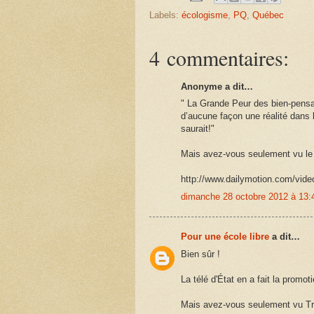
Labels:
écologisme
,
PQ
,
Québec
4 commentaires:
Anonyme a dit…
" La Grande Peur des bien-pensan
d’aucune façon une réalité dans 
saurait!"
Mais avez-vous seulement vu le 
http://www.dailymotion.com/vid
dimanche 28 octobre 2012 à 13
Pour une école libre
a dit…
Bien sûr !
La télé d'État en a fait la promot
Mais avez-vous seulement vu Trut