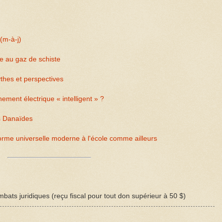
(m-à-j)
ce au gaz de schiste
ythes et perspectives
ement électrique « intelligent » ?
s Danaïdes
norme universelle moderne à l'école comme ailleurs
bats juridiques (reçu fiscal pour tout don supérieur à 50 $)