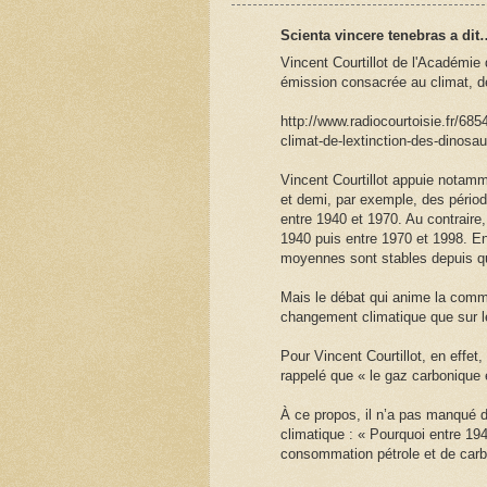
Scienta vincere tenebras a dit
Vincent Courtillot de l'Académie 
émission consacrée au climat, de
http://www.radiocourtoisie.fr/685
climat-de-lextinction-des-dinosa
Vincent Courtillot appuie notamm
et demi, par exemple, des périod
entre 1940 et 1970. Au contrair
1940 puis entre 1970 et 1998. En
moyennes sont stables depuis q
Mais le débat qui anime la commu
changement climatique que sur l
Pour Vincent Courtillot, en effet
rappelé que « le gaz carbonique e
À ce propos, il n’a pas manqué d
climatique : « Pourquoi entre 194
consommation pétrole et de car