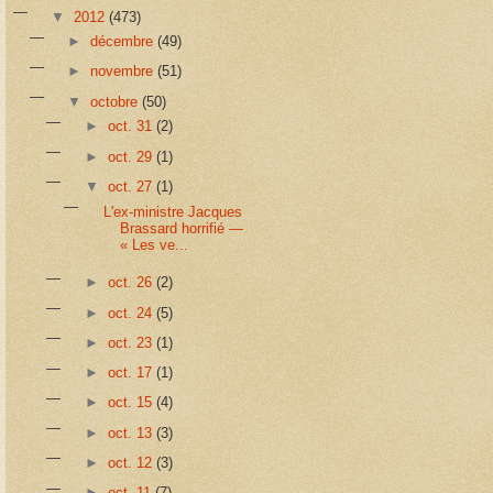
▼
2012
(473)
►
décembre
(49)
►
novembre
(51)
▼
octobre
(50)
►
oct. 31
(2)
►
oct. 29
(1)
▼
oct. 27
(1)
L'ex-ministre Jacques
Brassard horrifié —
« Les ve...
►
oct. 26
(2)
►
oct. 24
(5)
►
oct. 23
(1)
►
oct. 17
(1)
►
oct. 15
(4)
►
oct. 13
(3)
►
oct. 12
(3)
►
oct. 11
(7)