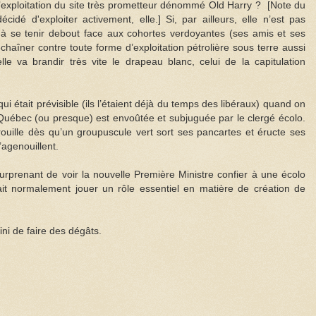
t l’exploitation du site très prometteur dénommé Old Harry ? [Note du
idé d'exploiter activement, elle.] Si, par ailleurs, elle n’est pas
 à se tenir debout face aux cohortes verdoyantes (ses amis et ses
haîner contre toute forme d’exploitation pétrolière sous terre aussi
lle va brandir très vite le drapeau blanc, celui de la capitulation
ui était prévisible (ils l’étaient déjà du temps des libéraux) quand on
u Québec (ou presque) est envoûtée et subjuguée par le clergé écolo.
trouille dès qu’un groupuscule vert sort ses pancartes et éructe ses
s’agenouillent.
surprenant de voir la nouvelle Première Ministre confier à une écolo
ait normalement jouer un rôle essentiel en matière de création de
ini de faire des dégâts.