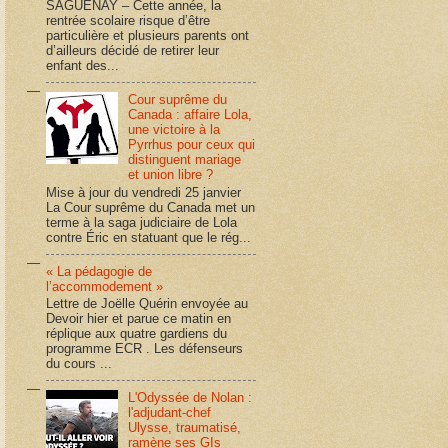
SAGUENAY – Cette année, la
rentrée scolaire risque d’être
particulière et plusieurs parents ont
d’ailleurs décidé de retirer leur
enfant des...
Cour suprême du
Canada : affaire Lola,
une victoire à la
Pyrrhus pour ceux qui
distinguent mariage
et union libre ?
Mise à jour du vendredi 25 janvier
La Cour suprême du Canada met un
terme à la saga judiciaire de Lola
contre Éric en statuant que le rég...
« La pédagogie de
l’accommodement »
Lettre de Joëlle Quérin envoyée au
Devoir hier et parue ce matin en
réplique aux quatre gardiens du
programme ECR . Les défenseurs
du cours ...
L'Odyssée de Nolan :
l'adjudant-chef
Ulysse, traumatisé,
ramène ses GIs