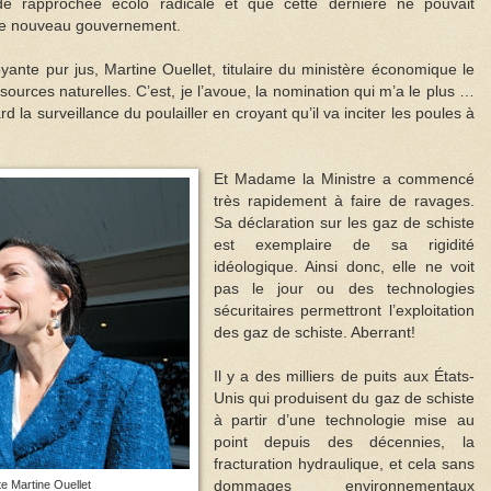
de rapprochée écolo radicale et que cette dernière ne pouvait
 le nouveau gouvernement.
yante pur jus, Martine Ouellet, titulaire du ministère économique le
ssources naturelles. C’est, je l’avoue, la nomination qui m’a le plus …
d la surveillance du poulailler en croyant qu’il va inciter les poules à
Et Madame la Ministre a commencé
très rapidement à faire de ravages.
Sa déclaration sur les gaz de schiste
est exemplaire de sa rigidité
idéologique. Ainsi donc, elle ne voit
pas le jour ou des technologies
sécuritaires permettront l’exploitation
des gaz de schiste. Aberrant!
Il y a des milliers de puits aux États-
Unis qui produisent du gaz de schiste
à partir d’une technologie mise au
point depuis des décennies, la
fracturation hydraulique, et cela sans
ste Martine Ouellet
dommages environnementaux