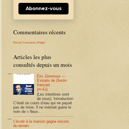
Abonnez-vous
Commentaires récents
Recent Comments Widget
Articles les plus
consultés depuis un mois
Éric Zemmour —
Extraits de
Destin
français
(m-à-j)
(Les intertitres sont
de nous). Introduction
C’était un cours d’eau qui ne payait
pas de mine. Il ne méritait guère le
nom de « fleuv...
L'école à la maison gagne encore
du terrain