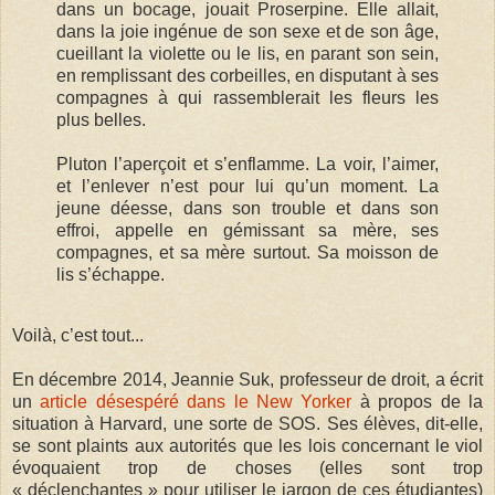
dans un bocage, jouait Proserpine. Elle allait,
dans la joie ingénue de son sexe et de son âge,
cueillant la violette ou le lis, en parant son sein,
en remplissant des corbeilles, en disputant à ses
compagnes à qui rassemblerait les fleurs les
plus belles.
Pluton l’aperçoit et s’enflamme. La voir, l’aimer,
et l’enlever n’est pour lui qu’un moment. La
jeune déesse, dans son trouble et dans son
effroi, appelle en gémissant sa mère, ses
compagnes, et sa mère surtout. Sa moisson de
lis s’échappe.
Voilà, c’est tout...
En décembre 2014, Jeannie Suk, professeur de droit, a écrit
un
article désespéré dans le New Yorker
à propos de la
situation à Harvard, une sorte de SOS. Ses élèves, dit-elle,
se sont plaints aux autorités que les lois concernant le viol
évoquaient trop de choses (elles sont trop
« déclenchantes » pour utiliser le jargon de ces étudiantes)