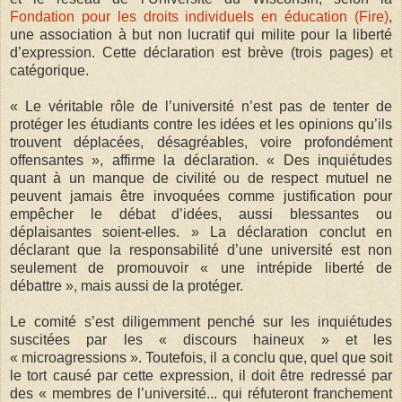
Fondation pour les droits individuels en éducation (Fire)
,
une association à but non lucratif qui milite pour la liberté
d’expression. Cette déclaration est brève (trois pages) et
catégorique.
« Le véritable rôle de l’université n’est pas de tenter de
protéger les étudiants contre les idées et les opinions qu’ils
trouvent déplacées, désagréables, voire profondément
offensantes », affirme la déclaration. « Des inquiétudes
quant à un manque de civilité ou de respect mutuel ne
peuvent jamais être invoquées comme justification pour
empêcher le débat d’idées, aussi blessantes ou
déplaisantes soient-elles. » La déclaration conclut en
déclarant que la responsabilité d’une université est non
seulement de promouvoir « une intrépide liberté de
débattre », mais aussi de la protéger.
Le comité s’est diligemment penché sur les inquiétudes
suscitées par les « discours haineux » et les
« microagressions ». Toutefois, il a conclu que, quel que soit
le tort causé par cette expression, il doit être redressé par
des « membres de l’université... qui réfuteront franchement