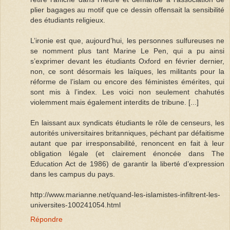
plier bagages au motif que ce dessin offensait la sensibilité
des étudiants religieux.
L’ironie est que, aujourd’hui, les personnes sulfureuses ne
se nomment plus tant Marine Le Pen, qui a pu ainsi
s’exprimer devant les étudiants Oxford en février dernier,
non, ce sont désormais les laïques, les militants pour la
réforme de l’islam ou encore des féministes émérites, qui
sont mis à l’index. Les voici non seulement chahutés
violemment mais également interdits de tribune. [...]
En laissant aux syndicats étudiants le rôle de censeurs, les
autorités universitaires britanniques, péchant par défaitisme
autant que par irresponsabilité, renoncent en fait à leur
obligation légale (et clairement énoncée dans The
Education Act de 1986) de garantir la liberté d’expression
dans les campus du pays.
http://www.marianne.net/quand-les-islamistes-infiltrent-les-
universites-100241054.html
Répondre