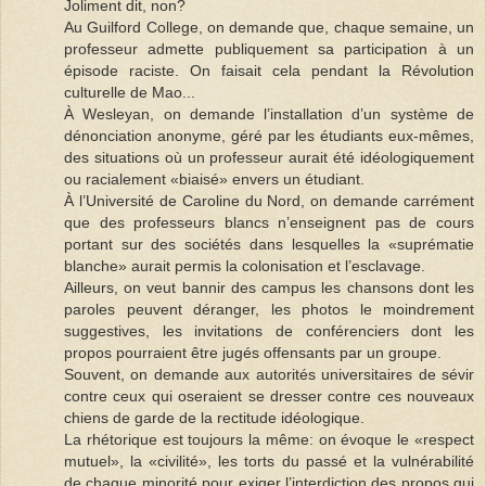
Joliment dit, non?
Au Guilford College, on demande que, chaque semaine, un
professeur admette publiquement sa participation à un
épisode raciste. On faisait cela pendant la Révolution
culturelle de Mao...
À Wesleyan, on demande l’installation d’un système de
dénonciation anonyme, géré par les étudiants eux-mêmes,
des situations où un professeur aurait été idéologiquement
ou racialement «biaisé» envers un étudiant.
À l’Université de Caroline du Nord, on demande carrément
que des professeurs blancs n’enseignent pas de cours
portant sur des sociétés dans lesquelles la «suprématie
blanche» aurait permis la colonisation et l’escla­vage.
Ailleurs, on veut bannir des campus les chansons dont les
paroles peuvent déranger, les photos le moindrement
suggestives, les invitations de conférenciers dont les
propos pourraient être jugés offensants par un groupe.
Souvent, on demande aux autorités universitaires de sévir
contre ceux qui oseraient se dresser contre ces nouveaux
chiens de garde de la rectitude idéologique.
La rhétorique est toujours la même: on évoque le «respect
mutuel», la «civilité», les torts du passé et la vulnérabilité
de chaque minorité pour exiger l’interdiction des propos qui