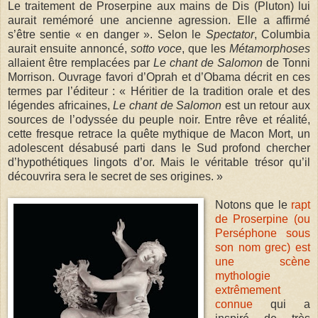
Le traitement de Proserpine aux mains de Dis (Pluton) lui
aurait remémoré une ancienne agression. Elle a affirmé
s’être sentie « en danger ». Selon le
Spectator
, Columbia
aurait ensuite annoncé,
sotto voce
, que les
Métamorphoses
allaient être remplacées par
Le chant de Salomon
de Tonni
Morrison. Ouvrage favori d’Oprah et d’Obama décrit en ces
termes par l’éditeur : « Héritier de la tradition orale et des
légendes africaines,
Le chant de Salomon
est un retour aux
sources de l’odyssée du peuple noir. Entre rêve et réalité,
cette fresque retrace la quête mythique de Macon Mort, un
adolescent désabusé parti dans le Sud profond chercher
d’hypothétiques lingots d’or. Mais le véritable trésor qu’il
découvrira sera le secret de ses origines. »
Notons que le
rapt
de Proserpine (ou
Perséphone sous
son nom grec) est
une scène
mythologie
extrêmement
connue
qui a