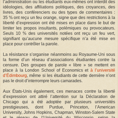
l’administration ou les étudiants eux-mêmes ont interdit des
idéologies, des affiliations politiques, des croyances, des
livres, des conférenciers ou des types de commentaires :
35 % ont reçu un feu orange, signe que des restrictions à la
liberté d’expression ont été mises en place dans le but de
limiter les propos insultants, polémiques ou provocateurs.
Seuls 10 % des universités notées ont reçu un feu vert,
signifiant qu’aucune mesure spécifique n’a été mise en
place pour contrôler la parole.
La résistance s’organise néanmoins au Royaume-Uni sous
la forme d’un réseau d’associations étudiantes contre la
censure. Des groupes de parole « libre » se mettent en
place à la London School of Economics et
à l’université
d’Édimbourg
, même si les étudiants de cette dernière n’ont
pas le droit d’interrompre leurs camarades.
Aux États-Unis également, ces menaces contre la liberté
d’expression ont attiré l’attention sur la Déclaration de
Chicago qui a été adoptée par plusieurs universités
prestigieuses, dont Purdue, Princeton, l’American
University, Johns Hopkins, Chapman, Winston-Salem State
et le réseau de l’Université du Wisconsin, selon la