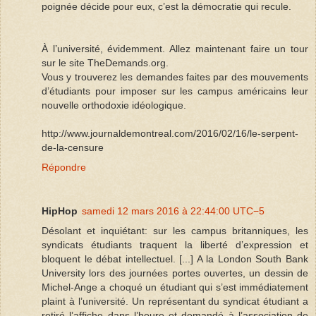
poignée décide pour eux, c’est la démo­cratie qui recule.
À l’université, évidemment. Allez maintenant faire un tour
sur le site TheDemands.org.
Vous y trouverez les demandes faites par des mouvements
d’étudiants pour imposer sur les campus américains leur
nouvelle orthodoxie idéologique.
http://www.journaldemontreal.com/2016/02/16/le-serpent-
de-la-censure
Répondre
HipHop
samedi 12 mars 2016 à 22:44:00 UTC−5
Désolant et inquiétant: sur les campus britanniques, les
syndicats étudiants traquent la liberté d’expression et
bloquent le débat intellectuel. [...] A la London South Bank
University lors des journées portes ouvertes, un dessin de
Michel-Ange a choqué un étudiant qui s’est immédiatement
plaint à l’université. Un représentant du syndicat étudiant a
retiré l’affiche dans l’heure et demandé à l’association de