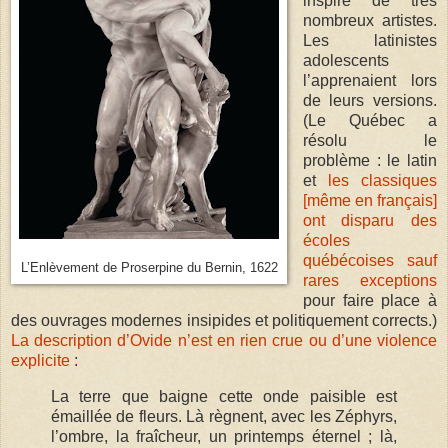
inspiré de très
nombreux artistes.
Les latinistes
adolescents
l’apprenaient lors
de leurs versions.
(Le Québec a
résolu le
problème : le latin
et
les classiques
[même en français]
ont disparu des
écoles
québécoises sauf
L’Enlèvement de Proserpine du Bernin, 1622
rares exceptions
pour faire place à
des ouvrages modernes insipides et politiquement corrects.)
La description d’Ovide n’est en rien crue ou d’une violence
explicite
:
La terre que baigne cette onde paisible est
émaillée de fleurs. Là règnent, avec les Zéphyrs,
l’ombre, la fraîcheur, un printemps éternel ; là,