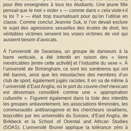
pour être enseignées à tous les étudiants. Une jeune fille
pensait que le mot « violer » — comme dans « cela viole-t-il
la loi ? » — était trop traumatisant pour qu’on l’utilise en
classe. Comme conclut Jeannie Suk, si l’on devait exclure
le sujet des agressions sexuelles des écoles de droit, les
véritables victimes seraient les vraies victimes de viol qui
auraient besoin d’avocats.
À l’université de Swansea, un groupe de danseurs à la
barre verticale, a été interdit en raison des « liens
inextricables [entre cette activité] et l’industrie du sexe ». À
l’université de Birmingham, ce sont les sombreros qui ont
été bannis, ainsi que les moustaches des membres d’un
club de sport, également jugés racistes. Il en va de même à
l’université d’East Anglia, où le port du couvre-chef mexicain
est désormais considéré comme une « appropriation
culturelle ». Figurent également dans la liste des interdits
les groupes antiavortement, les associations féministes, les
communautés antitransgenre et les chercheurs israéliens,
boycottés par les universités du Sussex, d’East Anglia, de
Birkbeck et la School of Oriental and African Studies
(SOAS). L’université Brunel applique la tolérance zéro à