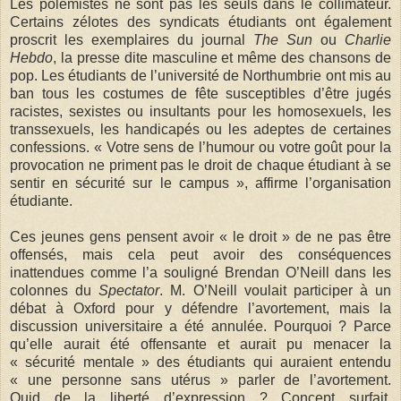
Les polémistes ne sont pas les seuls dans le collimateur.
Certains zélotes des syndicats étudiants ont également
proscrit les exemplaires du journal
The Sun
ou
Charlie
Hebdo
, la presse dite masculine et même des chansons de
pop. Les étudiants de l’université de Northumbrie ont mis au
ban tous les costumes de fête susceptibles d’être jugés
racistes, sexistes ou insultants pour les homosexuels, les
transsexuels, les handicapés ou les adeptes de certaines
confessions. « Votre sens de l’humour ou votre goût pour la
provocation ne priment pas le droit de chaque étudiant à se
sentir en sécurité sur le campus », affirme l’organisation
étudiante.
Ces jeunes gens pensent avoir « le droit » de ne pas être
offensés, mais cela peut avoir des conséquences
inattendues comme l’a souligné Brendan O’Neill dans les
colonnes du
Spectator
. M. O’Neill voulait participer à un
débat à Oxford pour y défendre l’avortement, mais la
discussion universitaire a été annulée. Pourquoi ? Parce
qu’elle aurait été offensante et aurait pu menacer la
« sécurité mentale » des étudiants qui auraient entendu
« une personne sans utérus » parler de l’avortement.
Quid de la liberté d’expression ? Concept surfait,