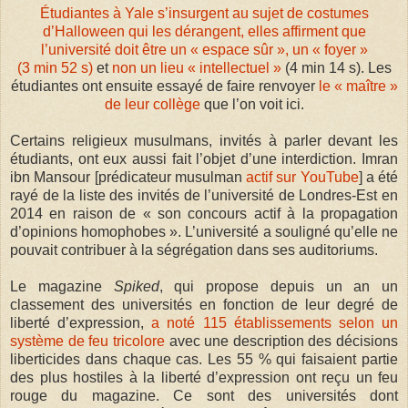
Étudiantes à Yale s’insurgent au sujet de costumes
d’Halloween qui les dérangent, elles affirment que
l’université doit être un « espace sûr », un « foyer »
(3 min 52 s)
et
non un lieu « intellectuel »
(4 min 14 s). Les
étudiantes ont ensuite essayé de faire renvoyer
le « maître »
de leur collège
que l’on voit ici.
Certains religieux musulmans, invités à parler devant les
étudiants, ont eux aussi fait l’objet d’une interdiction. Imran
ibn Mansour [prédicateur musulman
actif sur YouTube
] a été
rayé de la liste des invités de l’université de Londres-Est en
2014 en raison de « son concours actif à la propagation
d’opinions homophobes ». L’université a souligné qu’elle ne
pouvait contribuer à la ségrégation dans ses auditoriums.
Le magazine
Spiked
, qui propose depuis un an un
classement des universités en fonction de leur degré de
liberté d’expression,
a noté 115 établissements selon un
système de feu tricolore
avec une description des décisions
liberticides dans chaque cas. Les 55 % qui faisaient partie
des plus hostiles à la liberté d’expression ont reçu un feu
rouge du magazine. Ce sont des universités dont