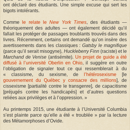
ont déclaré des étudiants. Une simple excuse qui sert les
bigots intolérants.
Comme
le relate le
New York Times
, des étudiants —
théoriquement des adultes — ont également décidé qu’il
fallait les protéger de passages troublants trouvés dans des
livres. Récemment, certains ont demandé qu’on insère des
avertissements dans les classiques :
Gatsby le magnifique
(parce qu’il serait misogyne),
Huckleberry Finn
(raciste) et le
Marchand de Venise
(antisémite).
Un projet de guide a été
diffusé à l’université Oberlin en Ohio
, il suggère en outre
l’obligation de signaler tout ce qui ressemblerait à du
« classisme, du sexisme, de
l’hétérosexisme
[le
gouvernement du Québec y consacre des millions
], de
cissexisme [partialité contre le transgenre], de capacitisme
[préjugés contre les handicapés] et d’autres questions
reliées aux privilèges et à l’oppression. »
Au printemps 2015, une étudiante à l’Université Columbia
s’est plainte parce qu’elle a été « troublée » par la lecture
des Métamorphoses d’Ovide.