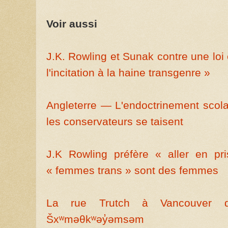
Voir aussi
J.K. Rowling et Sunak contre une loi
l'incitation à la haine transgenre »
Angleterre — L'endoctrinement scola
les conservateurs se taisent
J.K Rowling préfère « aller en pr
« femmes trans » sont des femmes
La rue Trutch à Vancouver dev
Šxʷməθkʷəy̓əmsəm