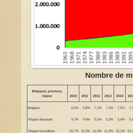
Nombre de m
Belgique, province,
région
2010
2011
2012
2013
2014
201
Belgique
6,6%
6,8%
7,1%
7,3%
7,5%
7,
Région flamande
4,7%
4,8%
5,0%
5,3%
5,4%
5,
Région bruxelloise
20,7%
21,3%
21,6%
21,9%
22,1%
22,