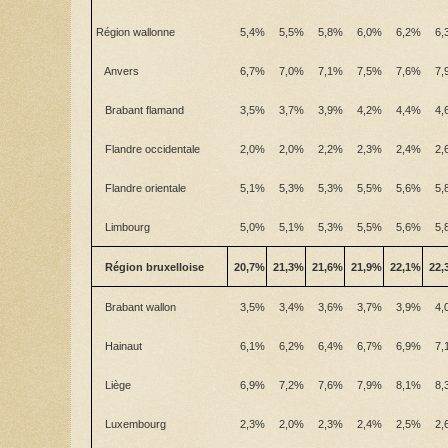
Région wallonne
5,4%
5,5%
5,8%
6,0%
6,2%
6,
Anvers
6,7%
7,0%
7,1%
7,5%
7,6%
7,
Brabant flamand
3,5%
3,7%
3,9%
4,2%
4,4%
4,
Flandre occidentale
2,0%
2,0%
2,2%
2,3%
2,4%
2,
Flandre orientale
5,1%
5,3%
5,3%
5,5%
5,6%
5,
Limbourg
5,0%
5,1%
5,3%
5,5%
5,6%
5,
Région bruxelloise
20,7%
21,3%
21,6%
21,9%
22,1%
22,
Brabant wallon
3,5%
3,4%
3,6%
3,7%
3,9%
4,
Hainaut
6,1%
6,2%
6,4%
6,7%
6,9%
7,
Liège
6,9%
7,2%
7,6%
7,9%
8,1%
8,
Luxembourg
2,3%
2,0%
2,3%
2,4%
2,5%
2,