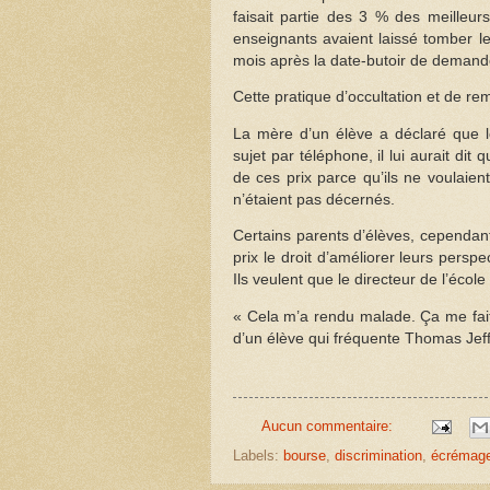
faisait partie des 3 % des meilleur
enseignants avaient laissé tomber l
mois après la date-butoir de demande
Cette pratique d’occultation et de rem
La mère d’un élève a déclaré que lo
sujet par téléphone, il lui aurait di
de ces prix parce qu’ils ne voulaien
n’étaient pas décernés.
Certains parents d’élèves, cependant
prix le droit d’améliorer leurs persp
Ils veulent que le directeur de l’écol
« Cela m’a rendu malade. Ça me fait b
d’un élève qui fréquente Thomas Jef
Aucun commentaire:
Labels:
bourse
,
discrimination
,
écrémag