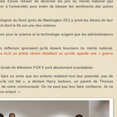
ée d’avoir refuser de décerner les prix du mérite national (qui
rer à l’université) pour éviter de blesser les sentiments des autres
 Virginie du Nord (près de Washington DC) a privé les élèves de leur
nt dont le fils est une des victimes.
n pour la science et la technologie exigent que les administrateurs
Jefferson ignoraient qu’ils étaient boursiers du mérite national.
,
a écrit un article récent détaillant ce qu’elle appelle une « guerre
 locale de télévision FOX 5 sont absolument scandalisés.
aire en sorte que les enfants réalisent tout leur potentiel, pas de
e qu’ils ont fait », a déclaré Harry Jackson, un parent de Thomas
nce de notre communauté. On ne peut pas leur faire confiance. Je ne
mon enfant. »