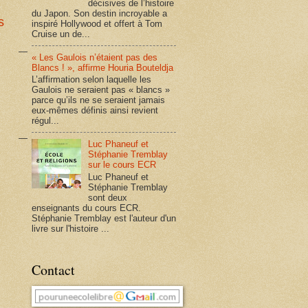
décisives de l’histoire
du Japon. Son destin incroyable a
s
inspiré Hollywood et offert à Tom
Cruise un de...
« Les Gaulois n’étaient pas des
Blancs ! », affirme Houria Bouteldja
L’affirmation selon laquelle les
Gaulois ne seraient pas « blancs »
parce qu’ils ne se seraient jamais
eux-mêmes définis ainsi revient
régul...
Luc Phaneuf et
Stéphanie Tremblay
sur le cours ECR
Luc Phaneuf et
Stéphanie Tremblay
sont deux
enseignants du cours ECR.
Stéphanie Tremblay est l'auteur d'un
livre sur l'histoire ...
Contact