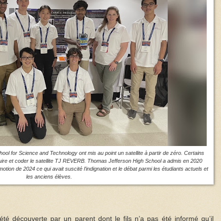
l for Science and Technology ont mis au point un satellite à partir de zéro. Certains
uire et coder le satellite TJ REVERB. Thomas Jefferson High School a admis en 2020
otion de 2024 ce qui avait suscité l’indignation et le débat parmi les étudiants actuels et
les anciens élèves.
été découverte par un parent dont le fils n’a pas été informé qu’il