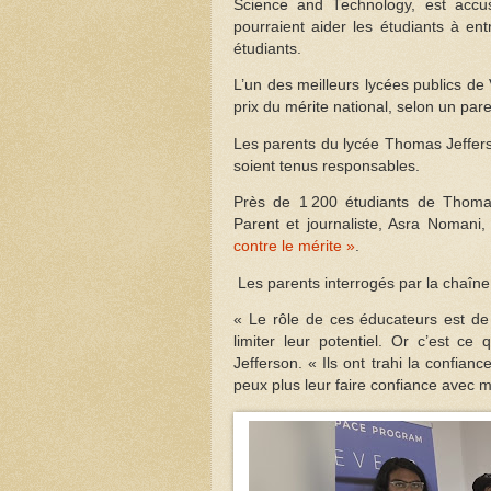
Science and Technology, est accus
pourraient aider les étudiants à ent
étudiants.
L’un des meilleurs lycées publics de
prix du mérite national, selon un pare
Les parents du lycée Thomas Jefferso
soient tenus responsables.
Près de 1 200 étudiants de Thomas 
Parent et journaliste, Asra Nomani
contre le mérite »
.
Les parents interrogés par la chaîne
« Le rôle de ces éducateurs est de f
limiter leur potentiel. Or c’est c
Jefferson. « Ils ont trahi la confia
peux plus leur faire confiance avec 