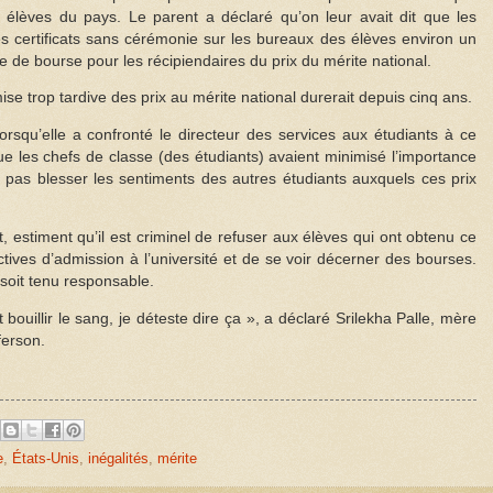
s élèves du pays. Le parent a déclaré qu’on leur avait dit que les
es certificats sans cérémonie sur les bureaux des élèves environ un
 de bourse pour les récipiendaires du prix du mérite national.
ise trop tardive des prix au mérite national durerait depuis cinq ans.
rsqu’elle a confronté le directeur des services aux étudiants à ce
t que les chefs de classe (des étudiants) avaient minimisé l’importance
t pas blesser les sentiments des autres étudiants auxquels ces prix
, estiment qu’il est criminel de refuser aux élèves qui ont obtenu ce
ectives d’admission à l’université et de se voir décerner des bourses.
e soit tenu responsable.
ouillir le sang, je déteste dire ça », a déclaré Srilekha Palle, mère
ferson.
e
,
États-Unis
,
inégalités
,
mérite