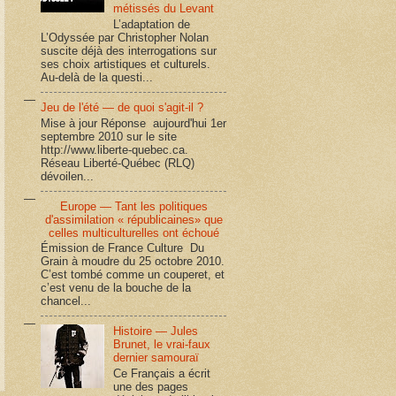
métissés du Levant
L’adaptation de
L’Odyssée par Christopher Nolan
suscite déjà des interrogations sur
ses choix artistiques et culturels.
Au-delà de la questi...
Jeu de l'été — de quoi s'agit-il ?
Mise à jour Réponse aujourd'hui 1er
septembre 2010 sur le site
http://www.liberte-quebec.ca.
Réseau Liberté-Québec (RLQ)
dévoilen...
Europe — Tant les politiques
d'assimilation « républicaines» que
celles multiculturelles ont échoué
Émission de France Culture Du
Grain à moudre du 25 octobre 2010.
C’est tombé comme un couperet, et
c’est venu de la bouche de la
chancel...
Histoire — Jules
Brunet, le vrai-faux
dernier samouraï
Ce Français a écrit
une des pages