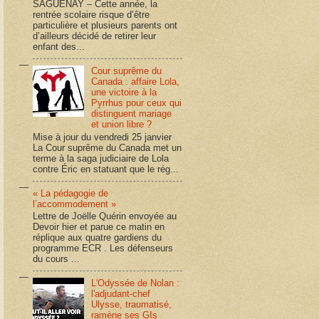
SAGUENAY – Cette année, la
rentrée scolaire risque d’être
particulière et plusieurs parents ont
d’ailleurs décidé de retirer leur
enfant des...
Cour suprême du
Canada : affaire Lola,
une victoire à la
Pyrrhus pour ceux qui
distinguent mariage
et union libre ?
Mise à jour du vendredi 25 janvier
La Cour suprême du Canada met un
terme à la saga judiciaire de Lola
contre Éric en statuant que le rég...
« La pédagogie de
l’accommodement »
Lettre de Joëlle Quérin envoyée au
Devoir hier et parue ce matin en
réplique aux quatre gardiens du
programme ECR . Les défenseurs
du cours ...
L'Odyssée de Nolan :
l'adjudant-chef
Ulysse, traumatisé,
ramène ses GIs