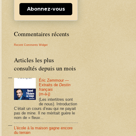
Abonnez-vous
Commentaires récents
Recent Comments Widget
Articles les plus
consultés depuis un mois
Éric Zemmour —
Extraits de
Destin
français
(m-à-j)
(Les intertitres sont
de nous). Introduction
C’était un cours d’eau qui ne payait
pas de mine. Il ne méritait guère le
nom de « fleuv...
L'école à la maison gagne encore
du terrain