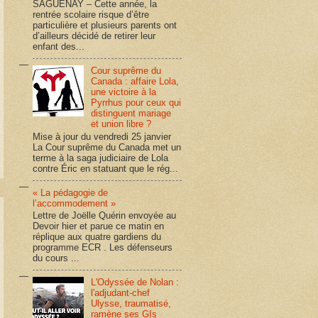
SAGUENAY – Cette année, la
rentrée scolaire risque d’être
particulière et plusieurs parents ont
d’ailleurs décidé de retirer leur
enfant des...
Cour suprême du
Canada : affaire Lola,
une victoire à la
Pyrrhus pour ceux qui
distinguent mariage
et union libre ?
Mise à jour du vendredi 25 janvier
La Cour suprême du Canada met un
terme à la saga judiciaire de Lola
contre Éric en statuant que le rég...
« La pédagogie de
l’accommodement »
Lettre de Joëlle Quérin envoyée au
Devoir hier et parue ce matin en
réplique aux quatre gardiens du
programme ECR . Les défenseurs
du cours ...
L'Odyssée de Nolan :
l'adjudant-chef
Ulysse, traumatisé,
ramène ses GIs