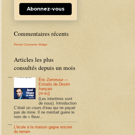
Abonnez-vous
Commentaires récents
Recent Comments Widget
Articles les plus
consultés depuis un mois
Éric Zemmour —
Extraits de
Destin
français
(m-à-j)
(Les intertitres sont
de nous). Introduction
C’était un cours d’eau qui ne payait
pas de mine. Il ne méritait guère le
nom de « fleuv...
L'école à la maison gagne encore
du terrain