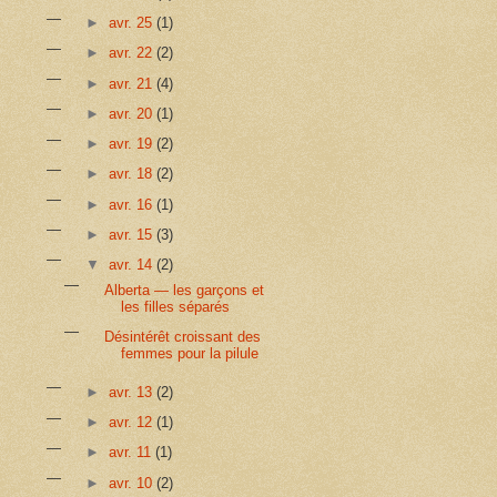
►
avr. 25
(1)
►
avr. 22
(2)
►
avr. 21
(4)
►
avr. 20
(1)
►
avr. 19
(2)
►
avr. 18
(2)
►
avr. 16
(1)
►
avr. 15
(3)
▼
avr. 14
(2)
Alberta — les garçons et
les filles séparés
Désintérêt croissant des
femmes pour la pilule
►
avr. 13
(2)
►
avr. 12
(1)
►
avr. 11
(1)
►
avr. 10
(2)