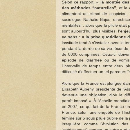
Selon ce rapport, «
la montée des
des méthodes
naturelles
, et la
alimentent un climat de suspicion, 
sociologue Nathalie Bajos, directri
mentalités : alors que la pilule étai
sont aujourd'hui plus visibles,
l'enje
ce sens : « la prise quotidienne 
lassitude tend à s'installer avec le 
pendant la durée de sa vie féconde,
de 8000 comprimés. Ceux-ci doivent
épisode de diarrhée ou de vomiss
l'intervalle de temps entre deux p
difficulté d'effectuer un tel parcours
Alors que la France est plongée dans
Elisabeth Aubény, présidente de l'Ass
devenue une obligation, d'où la di
paraît imposé ». À l'échelle mondial
en 2007, ce qui fait de la France u
France, selon une enquête de l'Inst
femme sur 5 sous pilule oublie de la
irrégulière, comme l'évolution de
médicament
comme un autre » et qu