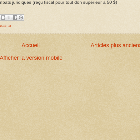
bats juridiques (reçu fiscal pour tout don supérieur à 50 $)
xualité
Accueil
Articles plus ancien
Afficher la version mobile