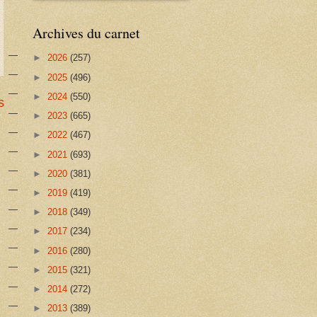
Archives du carnet
►
2026
(257)
►
2025
(496)
►
2024
(550)
s
►
2023
(665)
►
2022
(467)
►
2021
(693)
►
2020
(381)
►
2019
(419)
►
2018
(349)
►
2017
(234)
►
2016
(280)
►
2015
(321)
►
2014
(272)
►
2013
(389)