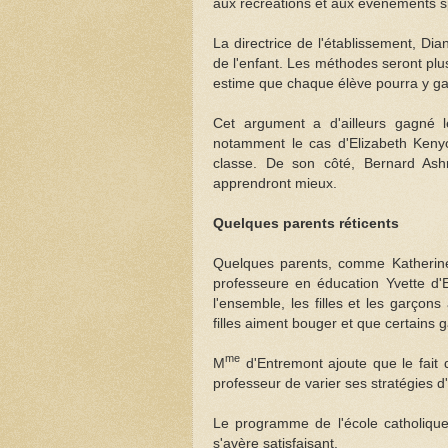
aux récréations et aux événements s
La directrice de l'établissement, D
de l'enfant. Les méthodes seront plus
estime que chaque élève pourra y gagn
Cet argument a d'ailleurs gagné l
notamment le cas d'Elizabeth Keny
classe. De son côté, Bernard Ashr
apprendront mieux.
Quelques parents réticents
Quelques parents, comme Katherine 
professeure en éducation Yvette d'
l'ensemble, les filles et les garçon
filles aiment bouger et que certains g
me
M
d'Entremont ajoute que le fait 
professeur de varier ses stratégies 
Le programme de l'école catholique 
s'avère satisfaisant.