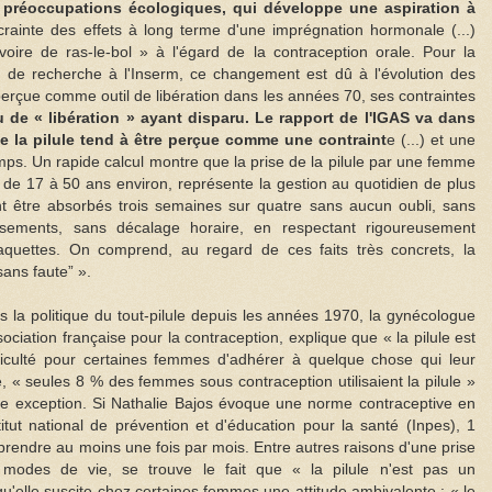
 préoccupations écologiques, qui développe une aspiration à
 crainte des effets à long terme d'une imprégnation hormonale (...)
voire de ras-le-bol » à l'égard de la contraception orale. Pour la
ce de recherche à l'Inserm, ce changement est dû à l'évolution des
t perçue comme outil de libération dans les années 70, ses contraintes
u de « libération » ayant disparu. Le rapport de l'IGAS va dans
de la pilule tend à être perçue comme une contraint
e (...) et une
temps. Un rapide calcul montre que la prise de la pilule par une femme
 de 17 à 50 ans environ, représente la gestion au quotidien de plus
 être absorbés trois semaines sur quatre sans aucun oubli, sans
ements, sans décalage horaire, en respectant rigoureusement
laquettes. On comprend, au regard de ces faits très concrets, la
sans faute
».
 la politique du tout-pilule depuis les années 1970, la gynécologue
ociation française pour la contraception, explique que « la pilule est
fficulté pour certaines femmes d'adhérer à quelque chose qui leur
e, « seules 8 % des femmes sous contraception utilisaient la pilule »
ne exception. Si Nathalie Bajos évoque une norme contraceptive en
itut national de prévention et d'éducation pour la santé (Inpes), 1
 prendre au moins une fois par mois. Entre autres raisons d'une prise
s modes de vie, se trouve le fait que « la pilule n'est pas un
'elle suscite chez certaines femmes une attitude ambivalente : « le