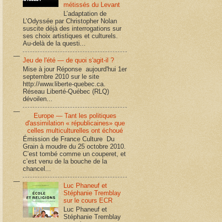
métissés du Levant
L’adaptation de
L’Odyssée par Christopher Nolan
suscite déjà des interrogations sur
ses choix artistiques et culturels.
Au-delà de la questi...
Jeu de l'été — de quoi s'agit-il ?
Mise à jour Réponse aujourd'hui 1er
septembre 2010 sur le site
http://www.liberte-quebec.ca.
Réseau Liberté-Québec (RLQ)
dévoilen...
Europe — Tant les politiques
d'assimilation « républicaines» que
celles multiculturelles ont échoué
Émission de France Culture Du
Grain à moudre du 25 octobre 2010.
C’est tombé comme un couperet, et
c’est venu de la bouche de la
chancel...
Luc Phaneuf et
Stéphanie Tremblay
sur le cours ECR
Luc Phaneuf et
Stéphanie Tremblay