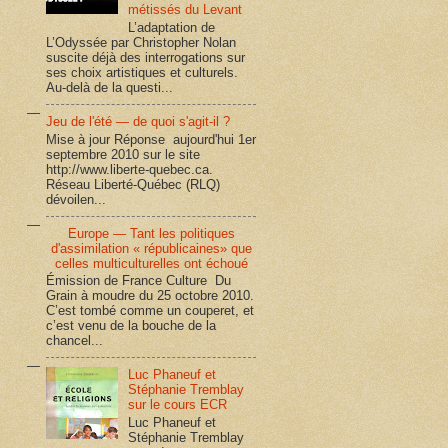
métissés du Levant
L’adaptation de
L’Odyssée par Christopher Nolan
suscite déjà des interrogations sur
ses choix artistiques et culturels.
Au-delà de la questi...
Jeu de l'été — de quoi s'agit-il ?
Mise à jour Réponse aujourd'hui 1er
septembre 2010 sur le site
http://www.liberte-quebec.ca.
Réseau Liberté-Québec (RLQ)
dévoilen...
Europe — Tant les politiques
d'assimilation « républicaines» que
celles multiculturelles ont échoué
Émission de France Culture Du
Grain à moudre du 25 octobre 2010.
C’est tombé comme un couperet, et
c’est venu de la bouche de la
chancel...
Luc Phaneuf et
Stéphanie Tremblay
sur le cours ECR
Luc Phaneuf et
Stéphanie Tremblay