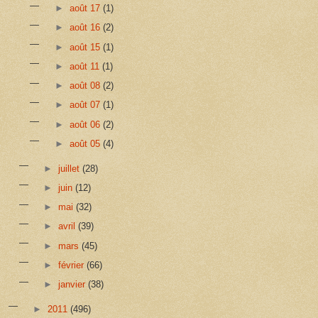
►
août 17
(1)
►
août 16
(2)
►
août 15
(1)
►
août 11
(1)
►
août 08
(2)
►
août 07
(1)
►
août 06
(2)
►
août 05
(4)
►
juillet
(28)
►
juin
(12)
►
mai
(32)
►
avril
(39)
►
mars
(45)
►
février
(66)
►
janvier
(38)
►
2011
(496)