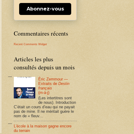
Abonnez-vous
Commentaires récents
Recent Comments Widget
Articles les plus
consultés depuis un mois
Éric Zemmour —
Extraits de
Destin
français
(m-à-j)
(Les intertitres sont
de nous). Introduction
C’était un cours d’eau qui ne payait
pas de mine. Il ne méritait guère le
nom de « fleuv...
L'école à la maison gagne encore
du terrain