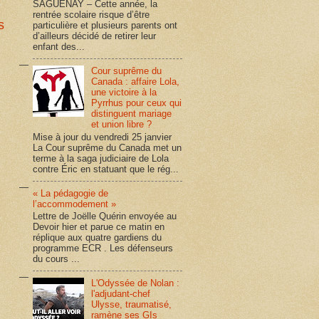
SAGUENAY – Cette année, la
rentrée scolaire risque d’être
s
particulière et plusieurs parents ont
d’ailleurs décidé de retirer leur
enfant des...
Cour suprême du
Canada : affaire Lola,
une victoire à la
Pyrrhus pour ceux qui
distinguent mariage
et union libre ?
Mise à jour du vendredi 25 janvier
La Cour suprême du Canada met un
terme à la saga judiciaire de Lola
contre Éric en statuant que le rég...
« La pédagogie de
l’accommodement »
Lettre de Joëlle Quérin envoyée au
Devoir hier et parue ce matin en
réplique aux quatre gardiens du
programme ECR . Les défenseurs
du cours ...
L'Odyssée de Nolan :
l'adjudant-chef
Ulysse, traumatisé,
ramène ses GIs