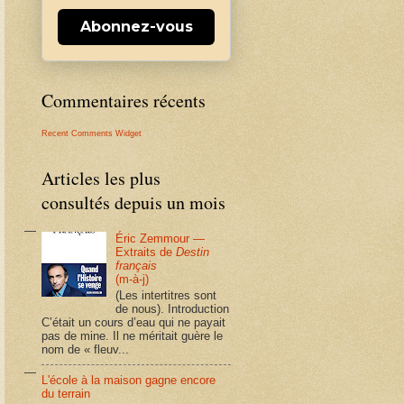
Abonnez-vous
Commentaires récents
Recent Comments Widget
Articles les plus
consultés depuis un mois
Éric Zemmour —
Extraits de
Destin
français
(m-à-j)
(Les intertitres sont
de nous). Introduction
C’était un cours d’eau qui ne payait
pas de mine. Il ne méritait guère le
nom de « fleuv...
L'école à la maison gagne encore
du terrain