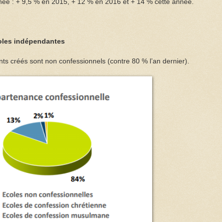
née : + 9,5 % en 2015, + 12 % en 2016 et + 14 % cette année.
oles indépendantes
s créés sont non confessionnels (contre 80 % l’an dernier).