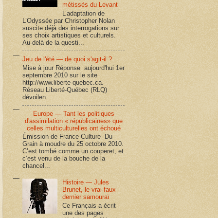
métissés du Levant
L’adaptation de
L’Odyssée par Christopher Nolan
suscite déjà des interrogations sur
ses choix artistiques et culturels.
Au-delà de la questi...
Jeu de l'été — de quoi s'agit-il ?
Mise à jour Réponse aujourd'hui 1er
septembre 2010 sur le site
http://www.liberte-quebec.ca.
Réseau Liberté-Québec (RLQ)
dévoilen...
Europe — Tant les politiques
d'assimilation « républicaines» que
celles multiculturelles ont échoué
Émission de France Culture Du
Grain à moudre du 25 octobre 2010.
C’est tombé comme un couperet, et
c’est venu de la bouche de la
chancel...
Histoire — Jules
Brunet, le vrai-faux
dernier samouraï
Ce Français a écrit
une des pages