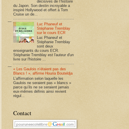
décisives de l’histoire
du Japon. Son destin incroyable a
inspiré Hollywood et offert à Tom
Cruise un de...
Luc Phaneuf et
Stéphanie Tremblay
sur le cours ECR
Luc Phaneuf et
Stéphanie Tremblay
sont deux
enseignants du cours ECR.
Stéphanie Tremblay est l'auteur d'un
livre sur l'histoire ...
« Les Gaulois n’étaient pas des
Blancs ! », affirme Houria Bouteldja
L’affirmation selon laquelle les
Gaulois ne seraient pas « blancs »
parce qu’ils ne se seraient jamais
eux-mêmes définis ainsi revient
régul...
Contact