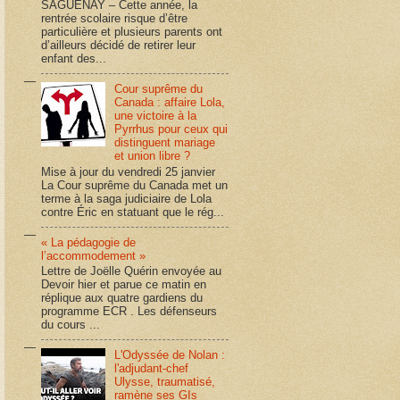
SAGUENAY – Cette année, la
rentrée scolaire risque d’être
particulière et plusieurs parents ont
d’ailleurs décidé de retirer leur
enfant des...
Cour suprême du
Canada : affaire Lola,
une victoire à la
Pyrrhus pour ceux qui
distinguent mariage
et union libre ?
Mise à jour du vendredi 25 janvier
La Cour suprême du Canada met un
terme à la saga judiciaire de Lola
contre Éric en statuant que le rég...
« La pédagogie de
l’accommodement »
Lettre de Joëlle Quérin envoyée au
Devoir hier et parue ce matin en
réplique aux quatre gardiens du
programme ECR . Les défenseurs
du cours ...
L'Odyssée de Nolan :
l'adjudant-chef
Ulysse, traumatisé,
ramène ses GIs