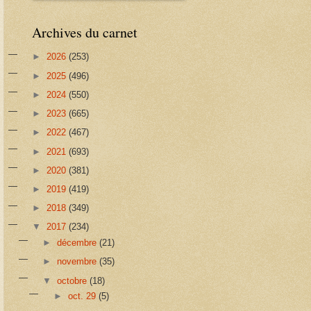
Archives du carnet
►
2026
(253)
►
2025
(496)
►
2024
(550)
►
2023
(665)
►
2022
(467)
►
2021
(693)
►
2020
(381)
►
2019
(419)
►
2018
(349)
▼
2017
(234)
►
décembre
(21)
►
novembre
(35)
▼
octobre
(18)
►
oct. 29
(5)