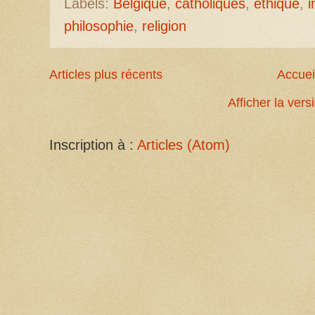
Labels:
Belgique
,
catholiques
,
éthique
,
i
philosophie
,
religion
Articles plus récents
Accuei
Afficher la ver
Inscription à :
Articles (Atom)