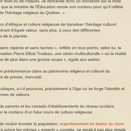
e de Noël ou de Pâques. Je demande donc un moratoire sur la mise
 que la ministre de l'Éducation revoie son contenu pour qu'il reflète
de l'héritage religieux du Québec. »
'éthique et culture religieuse de banaliser l'héritage culturel
érant d'égale valeur, sans plus, à ceux des différentes
 de la planète.
ans repères et sans racines », reflète en tous points, selon lui, la
adien Pierre Elliott Trudeau, une vision multiculturelle « où la réalité
ume de plus dans une grosse soupe », égale aux autres.
e prédominance claire au patrimoine religieux et culturel du
nce de presse, mercredi.
bayes, a-t-il poursuivi, précisément à l'âge où se forge l'identité et
èmes de valeurs.
 parents et les conseils d'établissements du réseau scolaire
r le contenu d'un futur cours de culture religieuse.
de vouloir écouter la population,
majoritairement en faveur du choix
urs suivre les mêmes « experts » cooptés, ne serait-il pas plus simple