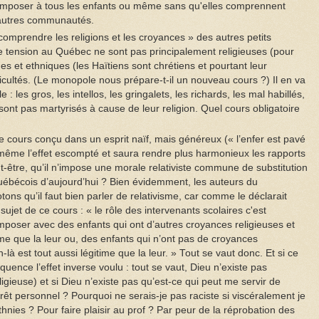
imposer à tous les enfants ou même sans qu'elles comprennent
 autres communautés.
 comprendre les religions et les croyances » des autres petits
e tension au Québec ne sont pas principalement religieuses (pour
iques et ethniques (les Haïtiens sont chrétiens et pourtant leur
ficultés. (Le monopole nous prépare-t-il un nouveau cours ?) Il en va
 les gros, les intellos, les gringalets, les richards, les mal habillés,
sont pas martyrisés à cause de leur religion. Quel cours obligatoire
 ce cours conçu dans un esprit naïf, mais généreux (« l’enfer est pavé
même l’effet escompté et saura rendre plus harmonieux les rapports
-être, qu’il n’impose une morale relativiste commune de substitution
ébécois d’aujourd’hui ? Bien évidemment, les auteurs du
ns qu’il faut bien parler de relativisme, car comme le déclarait
sujet de ce cours : « le rôle des intervenants scolaires c'est
omposer avec des enfants qui ont d’autres croyances religieuses et
itime que la leur ou, des enfants qui n’ont pas de croyances
n-là est tout aussi légitime que la leur. » Tout se vaut donc. Et si ce
ence l’effet inverse voulu : tout se vaut, Dieu n’existe pas
ligieuse) et si Dieu n’existe pas qu’est-ce qui peut me servir de
êt personnel ? Pourquoi ne serais-je pas raciste si viscéralement je
hnies ? Pour faire plaisir au prof ? Par peur de la réprobation des