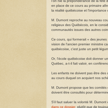
l'on nie la prépondérance de la fêt
en place de ce cours au primaire afin
la réalité québécoise et l'importance 
M. Dumont reproche au nouveau cours d
religieux des Québécois, en le consid
communautés issues des autres coins
Ce cours, qui formerait « des jeunes s
vision de l'ancien premier ministre can
québécoise, c'est juste un petit lég
Or, l'école québécoise doit donner un
Québec, a-t-il fait valoir, en confére
Les enfants ne doivent pas être des co
au cours duquel on acquiert nos sch
M. Dumont propose que les comités de
doivent être consultés pour détermine
S'il faut saluer la volonté M. Dumont 
dans ce dossier
, plutôt que de toujo