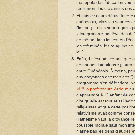
monopole de l’Éducation veut 
réellement les croyances des
Et puis ce cours désire faire «
québécois, Mais les sources d
l'instant) : elles sont linguist
« intégration » soulève des dif
de même dans les cours d’école :
les efféminés, les rouquins ne 
ici ?
Enfin, il n’est pas certain que
de bonnes intentions »), aura 
entre Québécois. À moins, peut
aux croyances diverses des Qu
programme s’en défendent. Noto
me
M
la professeure Azdouz
au 
d'apprendre à [l’] enfant de c
dire qu’elle est tout aussi lég
religieuses et que cette positio
relativisme avait comme conséqu
(l’athéisme vaut la croyance re
boussole morale sauf mon intér
n’aime pas les gens d’autres et