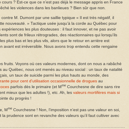
cours ? Est-ce que ce n’est pas déjà le message appris en France
êché les violences dans les banlieues ? Bien sûr que non.
ntre M. Dumont par une saillie typique « Il est très négatif, il
ette nouveauté. » Tactique usée jusqu’à la corde au Québec pour
 expériences les plus douteuses : il faut innover, et ne pas avoir
nts sont de frileux rétrogrades, des réactionnaires qui lorsqu'ils
les plus bas et les plus vils, alors que le retour en arrière est
en avant est irréversible. Nous avons trop entendu cette rengaine
es fruits. Voyons où ces valeurs modernes, dont on nous a rabâché
ns au Québec, nous ont menés au niveau social : un taux de natalité
ançais, un taux de suicide parmi les plus hauts au monde, des
rante pour cent d'utilisation occasionnelle de drogues
au
me
coces
parfois dès le primaire (et M
Courchesne de dire sans rire
t mieux que les adultes !), etc. Ah, les
valeurs mortifères mais si
ointe du progrès !
me
ne, M
Courchesne ! Non, l’imposition n’est pas une valeur en soi,
 et la prudence sont en revanche des valeurs qu’il faut cultiver avec