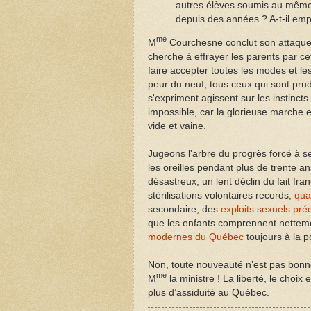
autres élèves soumis au même 
depuis des années ? A-t-il emp
me
M
Courchesne conclut son attaque co
cherche à effrayer les parents par c
faire accepter toutes les modes et les
peur du neuf, tous ceux qui sont prude
s'expriment agissent sur les instincts 
impossible, car la glorieuse marche 
vide et vaine.
Jugeons l'arbre du progrès forcé à s
les oreilles pendant plus de trente a
désastreux, un lent déclin du fait fr
stérilisations volontaires records,
qua
secondaire, des
exploits sexuels pré
que les enfants comprennent nettemen
modernes du Québec
toujours à la p
Non, toute nouveauté n’est pas bon
me
M
la ministre ! La liberté, le choix
plus d’assiduité au Québec.