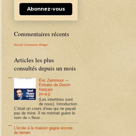
Abonnez-vous
Commentaires récents
Recent Comments Widget
Articles les plus
consultés depuis un mois
Éric Zemmour —
Extraits de
Destin
français
(m-à-j)
(Les intertitres sont
de nous). Introduction
C’était un cours d’eau qui ne payait
pas de mine. Il ne méritait guère le
nom de « fleuv...
L'école à la maison gagne encore
du terrain