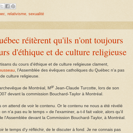
bec
,
relativisme
,
sexualité
bec réitèrent qu'ils n'ont toujours
rs d'éthique et de culture religieuse
isans du cours d'éthique et de culture religieuse clament,
Rousseau
, l'Assemblée des évêques catholiques du Québec n'a pas
 de culture religieuse.
gr
l'archevêque de Montréal, M
Jean-Claude Turcotte, lors de son
07 devant la commission Bouchard-Taylor à Montréal.
 on attend de voir le contenu. Or le contenu ne nous a été révélé
« on n'a pas eu le temps » de l'examiner, a-t-il fait valoir, alors qu'il
 de l'Assemblée devant la Commission Bouchard-Taylor, à Montréal.
r le temps d'y réfléchir, de le discuter à fond. Je ne connais pas