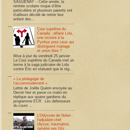
SAGUENAY – Cette année, la
rentrée scolaire risque d’être
particulière et plusieurs parents ont
d’ailleurs décidé de retirer leur
enfant des...
Cour suprême du
Canada : affaire Lola,
une victoire à la
Pyrrhus pour ceux qui
distinguent mariage
et union libre ?
Mise à jour du vendredi 25 janvier
La Cour suprême du Canada met un
terme à la saga judiciaire de Lola
contre Éric en statuant que le rég...
« La pédagogie de
l’accommodement »
Lettre de Joëlle Quérin envoyée au
Devoir hier et parue ce matin en
réplique aux quatre gardiens du
programme ECR . Les défenseurs
du cours ...
L'Odyssée de Nolan :
l'adjudant-chef
Ulysse, traumatisé,
ramène ses GIs