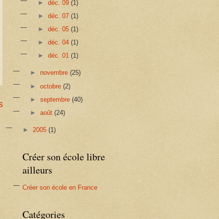
►
déc. 09
(1)
►
déc. 07
(1)
►
déc. 05
(1)
►
déc. 04
(1)
►
déc. 01
(1)
►
novembre
(25)
►
octobre
(2)
►
septembre
(40)
s
►
août
(24)
►
2005
(1)
Créer son école libre
ailleurs
Créer son école en France
Catégories