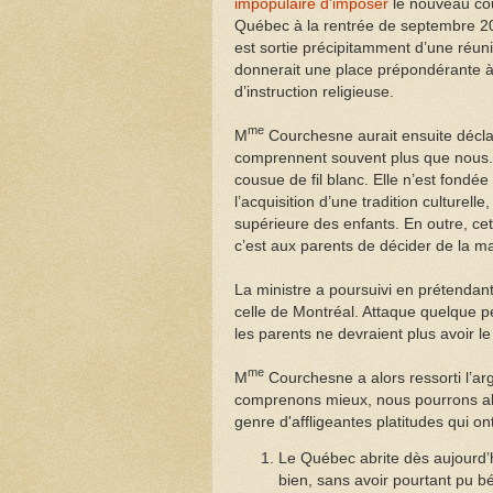
impopulaire d'imposer
le nouveau cour
Québec à la rentrée de septembre 20
est sortie précipitamment d’une réunio
donnerait une place prépondérante à la
d’instruction religieuse.
me
M
Courchesne aurait ensuite décl
comprennent souvent plus que nous. » 
cousue de fil blanc. Elle n’est fondée 
l’acquisition d’une tradition culturelle
supérieure des enfants. En outre, ce
c’est aux parents de décider de la ma
La ministre a poursuivi en prétendant
celle de Montréal. Attaque quelque pe
les parents ne devraient plus avoir le
me
M
Courchesne a alors ressorti l’ar
comprenons mieux, nous pourrons alo
genre d'affligeantes platitudes qui on
Le Québec abrite dès aujourd’
bien, sans avoir pourtant pu b