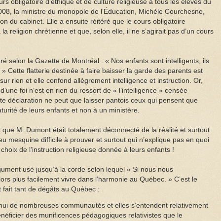
s obligatoire d’éthique et de culture religieuse à tous les élèves du
08, la ministre du monopole de l’Éducation, Michèle Courchesne,
n du cabinet. Elle a ensuite réitéré que le cours obligatoire
 religion chrétienne et que, selon elle, il ne s’agirait pas d’un cours
aré
selon la Gazette de Montréal
: « Nos enfants sont intelligents, ils
Cette flatterie destinée à faire baisser la garde des parents est
sur rien et elle confond allègrement intelligence et instruction. Or,
, d’une foi n’est en rien du ressort de « l’intelligence » censée
tte déclaration ne peut que laisser pantois ceux qui pensent que
turité de leurs enfants et non à un ministère.
 que M. Dumont était totalement déconnecté de la réalité et surtout
u mesquine difficile à prouver et surtout qui n’explique pas en quoi
 choix de l’instruction religieuse donnée à leurs enfants !
gument usé jusqu’à la corde selon lequel « Si nous nous
rs plus facilement vivre dans l’harmonie au Québec. » C’est le
t fait tant de dégâts au Québec :
hui de nombreuses communautés et elles s’entendent relativement
énéficier des munificences pédagogiques relativistes que le