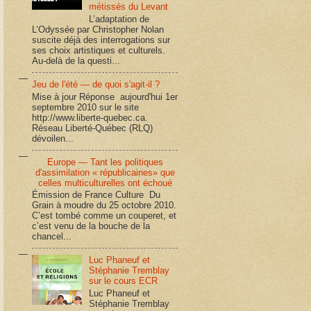
métissés du Levant
L’adaptation de
L’Odyssée par Christopher Nolan
suscite déjà des interrogations sur
ses choix artistiques et culturels.
Au-delà de la questi...
Jeu de l'été — de quoi s'agit-il ?
Mise à jour Réponse aujourd'hui 1er
septembre 2010 sur le site
http://www.liberte-quebec.ca.
Réseau Liberté-Québec (RLQ)
dévoilen...
Europe — Tant les politiques
d'assimilation « républicaines» que
celles multiculturelles ont échoué
Émission de France Culture Du
Grain à moudre du 25 octobre 2010.
C’est tombé comme un couperet, et
c’est venu de la bouche de la
chancel...
Luc Phaneuf et
Stéphanie Tremblay
sur le cours ECR
Luc Phaneuf et
Stéphanie Tremblay