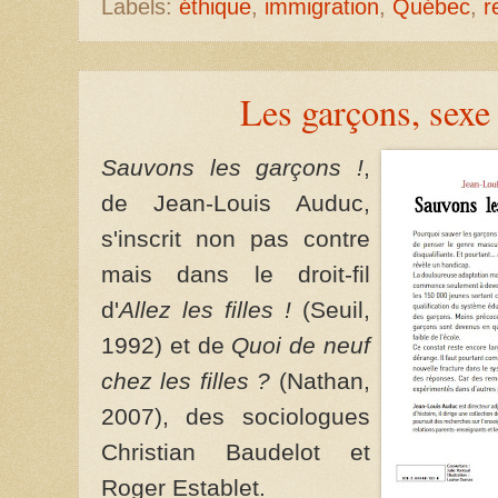
Labels:
éthique
,
immigration
,
Québec
,
r
Les garçons, sexe 
Sauvons les garçons !
,
de Jean-Louis Auduc,
s'inscrit non pas contre
mais dans le droit-fil
d'
Allez les filles !
(Seuil,
1992) et de
Quoi de neuf
chez les filles ?
(Nathan,
2007), des sociologues
Christian Baudelot et
Roger Establet.