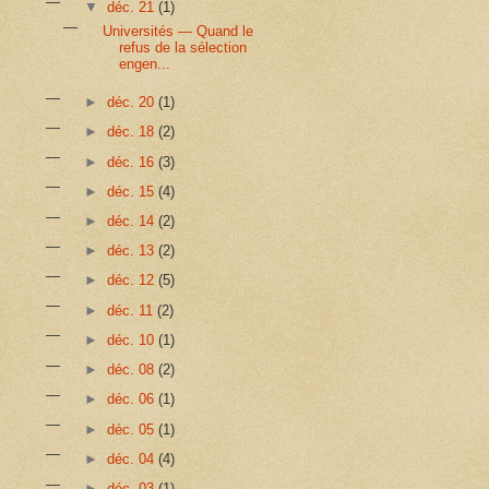
▼
déc. 21
(1)
Universités — Quand le
refus de la sélection
engen...
►
déc. 20
(1)
►
déc. 18
(2)
►
déc. 16
(3)
►
déc. 15
(4)
►
déc. 14
(2)
►
déc. 13
(2)
►
déc. 12
(5)
►
déc. 11
(2)
►
déc. 10
(1)
►
déc. 08
(2)
►
déc. 06
(1)
►
déc. 05
(1)
►
déc. 04
(4)
►
déc. 03
(1)