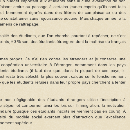
un budget important aux étudiants sans aucune évaluation de son
, faisant croire au passage à certains jeunes esprits qu’ils sont faits
 tout bonnement égarés dans des filières de complaisance ou des
ce constat amer sans réjouissance aucune. Mais chaque année, à la
xamens de rattrapage.
oitié des étudiants, que l’on cherche pourtant à repêcher, ne s’est
ents, 60 % sont des étudiants étrangers dont la maîtrise du français
es propos. Je n’ai rien contre les étrangers et je consacre une
oopération universitaire à l’étranger, notamment dans les pays
ents étudiants (il faut dire que, dans la plupart de ces pays, le
t resté très sélectif, le plus souvent calqué sur le fonctionnement
e que les étudiants refusés dans leur propre pays cherchent à tenter
e non négligeable des étudiants étrangers utilise l’inscription à
e séjour et contourner ainsi les lois sur l’immigration, la motivation
ndaire (puisque ces étudiants inscrits ne viennent pas en cours). À
sité du modèle social exercent plus d’attraction que l’excellence
nement supérieur.