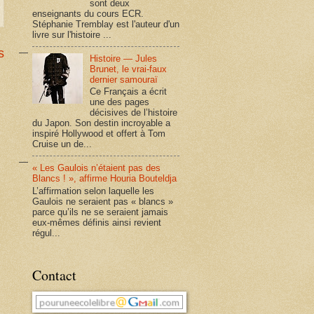
sont deux
enseignants du cours ECR.
Stéphanie Tremblay est l'auteur d'un
livre sur l'histoire ...
s
Histoire — Jules
Brunet, le vrai-faux
dernier samouraï
Ce Français a écrit
une des pages
décisives de l’histoire
du Japon. Son destin incroyable a
inspiré Hollywood et offert à Tom
Cruise un de...
« Les Gaulois n’étaient pas des
Blancs ! », affirme Houria Bouteldja
L’affirmation selon laquelle les
Gaulois ne seraient pas « blancs »
parce qu’ils ne se seraient jamais
eux-mêmes définis ainsi revient
régul...
Contact