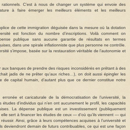
e rationnels. C’est à nous de changer un système qui envoie des
ature à faire émerger les meilleurs éléments et les meilleurs
omplice de cette immigration déguisée dans la mesure où la dotation
ersité est fonction du nombre d’inscriptions. Voilà comment on
ense publique sans aucune garantie de résultats en termes
uises, dans une spirale inflationniste que plus personne ne contrôle.
rsité s’impose, basée sur la restauration véritable de l’autonomie et
cher aux banques de prendre des risques inconsidérés en prêtant à des
hait jadis de ne prêter qu’aux riches…), on doit aussi épingler les
e de capital humain, d’autant plus que ce dernier constitue notre
erronée et caricaturale de la démocratisation de l’université, la
es études d’individus qui n’en ont aucunement le profil, les capacités
requises. La dépense publique est un investissement (publiquement
elle sert à financer les études de ceux — d’où qu’ils viennent — qui
 réussir. Ainsi, grâce à leurs compétences acquises à l’université et
 ils deviendront demain de futurs contribuables, ce qui est une façon