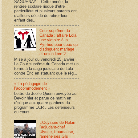
SAGUENAY – Cette année, la
rentrée scolaire risque d’être
particulière et plusieurs parents ont
d’ailleurs décidé de retirer leur
enfant des...
Cour suprême du
Canada : affaire Lola,
une victoire à la
Pyrrhus pour ceux qui
distinguent mariage
et union libre ?
Mise à jour du vendredi 25 janvier
La Cour suprême du Canada met un
terme à la saga judiciaire de Lola
contre Éric en statuant que le rég...
« La pédagogie de
l’accommodement »
Lettre de Joëlle Quérin envoyée au
Devoir hier et parue ce matin en
réplique aux quatre gardiens du
programme ECR . Les défenseurs
du cours ...
L'Odyssée de Nolan :
l'adjudant-chef
Ulysse, traumatisé,
ramène ses GIs