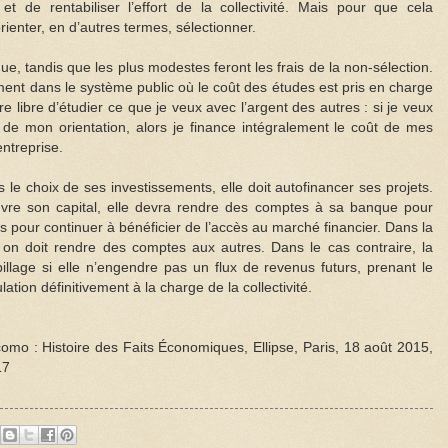
t de rentabiliser l’effort de la collectivité. Mais pour que cela
orienter, en d’autres termes, sélectionner.
ue, tandis que les plus modestes feront les frais de la non-sélection.
nt dans le système public où le coût des études est pris en charge
tre libre d’étudier ce que je veux avec l’argent des autres : si je veux
x de mon orientation, alors je finance intégralement le coût de mes
ntreprise.
ns le choix de ses investissements, elle doit autofinancer ses projets.
 ouvre son capital, elle devra rendre des comptes à sa banque pour
es pour continuer à bénéficier de l’accès au marché financier. Dans la
on doit rendre des comptes aux autres. Dans le cas contraire, la
llage si elle n’engendre pas un flux de revenus futurs, prenant le
ation définitivement à la charge de la collectivité.
mo : Histoire des Faits Économiques, Ellipse, Paris, 18 août 2015,
17