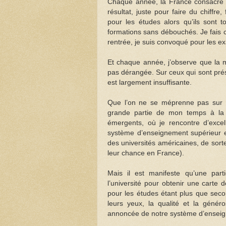
Chaque année, la France consacre 
résultat, juste pour faire du chiffre
pour les études alors qu’ils sont
formations sans débouchés. Je fais 
rentrée, je suis convoqué pour les e
Et chaque année, j’observe que la m
pas dérangée. Sur ceux qui sont prés
est largement insuffisante.
Que l’on ne se méprenne pas sur m
grande partie de mon temps à la c
émergents, où je rencontre d’excell
système d’enseignement supérieur es
des universités américaines, de sort
leur chance en France).
Mais il est manifeste qu’une parti
l’université pour obtenir une carte d
pour les études étant plus que seco
leurs yeux, la qualité et la généro
annoncée de notre système d’enseig