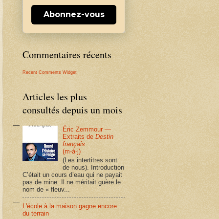
Abonnez-vous
Commentaires récents
Recent Comments Widget
Articles les plus
consultés depuis un mois
Éric Zemmour —
Extraits de
Destin
français
(m-à-j)
(Les intertitres sont
de nous). Introduction
C’était un cours d’eau qui ne payait
pas de mine. Il ne méritait guère le
nom de « fleuv...
L'école à la maison gagne encore
du terrain