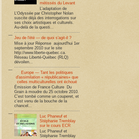
métissés du Levant
L’adaptation de
L’Odyssée par Christopher Nolan
suscite déjà des interrogations sur
ses choix artistiques et culturels.
Au-delà de la questi...
Jeu de l'été — de quoi s'agit-il ?
Mise à jour Réponse aujourd'hui 1er
septembre 2010 sur le site
http://www.liberte-quebec.ca.
Réseau Liberté-Québec (RLQ)
dévoilen...
Europe — Tant les politiques
d'assimilation « républicaines» que
celles multiculturelles ont échoué
Émission de France Culture Du
Grain à moudre du 25 octobre 2010.
C’est tombé comme un couperet, et
c’est venu de la bouche de la
chancel...
Luc Phaneuf et
Stéphanie Tremblay
sur le cours ECR
Luc Phaneuf et
Stéphanie Tremblay