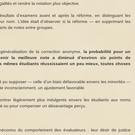
égalités et rendre la notation plus objective.
ésultats d’examens avant et après la réforme, en distinguant les
ur nom. L’idée était d’observer si la réforme — en supprimant les
carts de notes entre groupes.
a généralisation de la correction anonyme,
la probabilité pour un
enir la meilleure note a diminué d’environ six points de
es mêmes étudiants réussissaient un peu mieux, toutes choses
it pu supposer — celle d’un biais défavorable envers les minorités —
ute inconsciemment, un ajustement favorable.
montrer légèrement plus indulgents envers les étudiants aux noms
uité ou pour compenser un désavantage perçu.
connu du comportement des évaluateurs : leur désir de justice