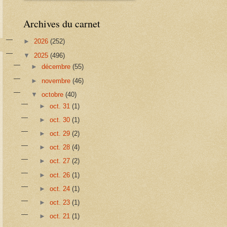
Archives du carnet
►
2026
(252)
▼
2025
(496)
►
décembre
(55)
►
novembre
(46)
▼
octobre
(40)
►
oct. 31
(1)
►
oct. 30
(1)
►
oct. 29
(2)
►
oct. 28
(4)
►
oct. 27
(2)
►
oct. 26
(1)
►
oct. 24
(1)
►
oct. 23
(1)
►
oct. 21
(1)