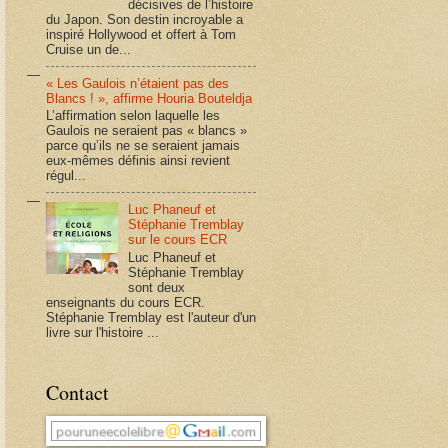
décisives de l’histoire
du Japon. Son destin incroyable a
inspiré Hollywood et offert à Tom
Cruise un de...
« Les Gaulois n’étaient pas des
Blancs ! », affirme Houria Bouteldja
L’affirmation selon laquelle les
Gaulois ne seraient pas « blancs »
parce qu’ils ne se seraient jamais
eux-mêmes définis ainsi revient
régul...
Luc Phaneuf et
Stéphanie Tremblay
sur le cours ECR
Luc Phaneuf et
Stéphanie Tremblay
sont deux
enseignants du cours ECR.
Stéphanie Tremblay est l'auteur d'un
livre sur l'histoire ...
Contact