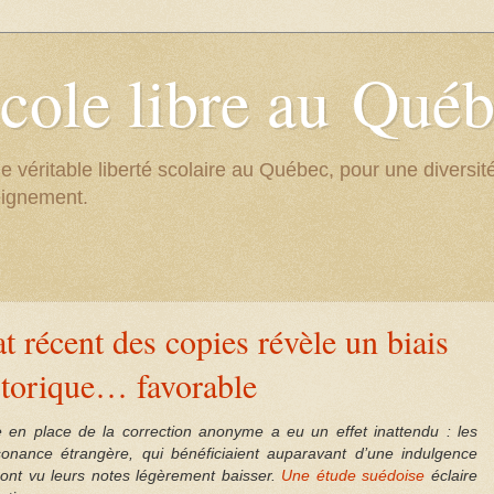
cole libre au Qué
e véritable liberté scolaire au Québec, pour une divers
eignement.
 récent des copies révèle un biais
storique… favorable
e en place de la correction anonyme a eu un effet inattendu : les
onance étrangère, qui bénéficiaient auparavant d’une indulgence
, ont vu leurs notes légèrement baisser.
Une étude suédoise
éclaire