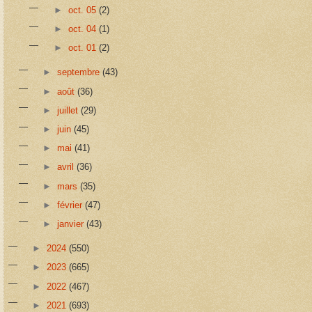
►
oct. 05
(2)
►
oct. 04
(1)
►
oct. 01
(2)
►
septembre
(43)
►
août
(36)
►
juillet
(29)
►
juin
(45)
►
mai
(41)
►
avril
(36)
►
mars
(35)
►
février
(47)
►
janvier
(43)
►
2024
(550)
►
2023
(665)
►
2022
(467)
►
2021
(693)