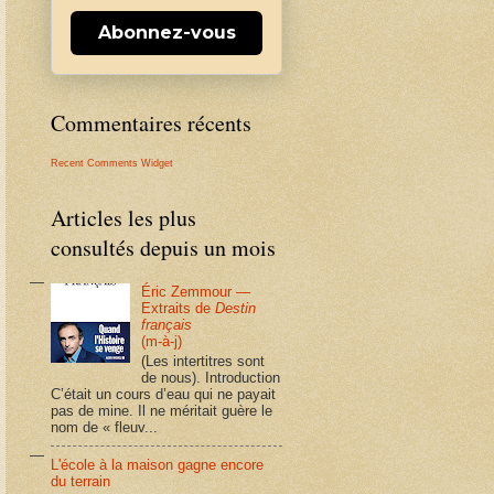
Abonnez-vous
Commentaires récents
Recent Comments Widget
Articles les plus
consultés depuis un mois
Éric Zemmour —
Extraits de
Destin
français
(m-à-j)
(Les intertitres sont
de nous). Introduction
C’était un cours d’eau qui ne payait
pas de mine. Il ne méritait guère le
nom de « fleuv...
L'école à la maison gagne encore
du terrain