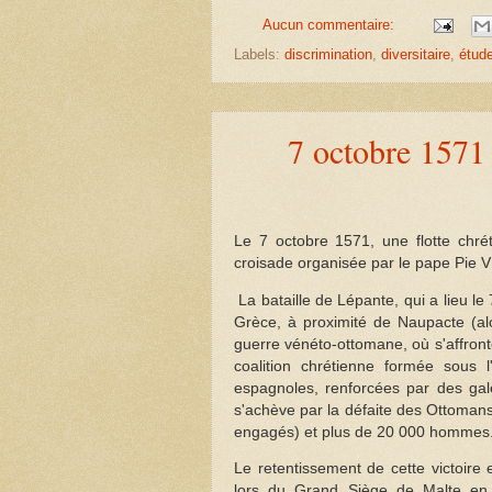
Aucun commentaire:
Labels:
discrimination
,
diversitaire
,
étud
7 octobre 1571 
Le 7 octobre 1571, une flotte chréti
croisade organisée par le pape Pie V 
La bataille de Lépante, qui a lieu le
Grèce, à proximité de Naupacte (al
guerre vénéto-ottomane, où s'affronten
coalition chrétienne formée sous 
espagnoles, renforcées par des galè
s'achève par la défaite des Ottomans
engagés) et plus de 20 000 hommes
Le retentissement de cette victoire
lors du Grand Siège de Malte en 