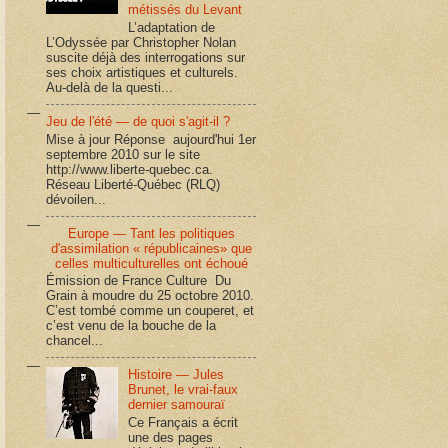
métissés du Levant
L’adaptation de
L’Odyssée par Christopher Nolan
suscite déjà des interrogations sur
ses choix artistiques et culturels.
Au-delà de la questi...
Jeu de l'été — de quoi s'agit-il ?
Mise à jour Réponse aujourd'hui 1er
septembre 2010 sur le site
http://www.liberte-quebec.ca.
Réseau Liberté-Québec (RLQ)
dévoilen...
Europe — Tant les politiques
d'assimilation « républicaines» que
celles multiculturelles ont échoué
Émission de France Culture Du
Grain à moudre du 25 octobre 2010.
C’est tombé comme un couperet, et
c’est venu de la bouche de la
chancel...
Histoire — Jules
Brunet, le vrai-faux
dernier samouraï
Ce Français a écrit
une des pages