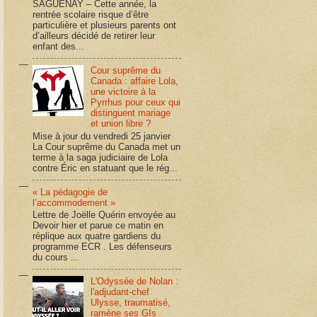
SAGUENAY – Cette année, la
rentrée scolaire risque d’être
particulière et plusieurs parents ont
d’ailleurs décidé de retirer leur
enfant des...
Cour suprême du
Canada : affaire Lola,
une victoire à la
Pyrrhus pour ceux qui
distinguent mariage
et union libre ?
Mise à jour du vendredi 25 janvier
La Cour suprême du Canada met un
terme à la saga judiciaire de Lola
contre Éric en statuant que le rég...
« La pédagogie de
l’accommodement »
Lettre de Joëlle Quérin envoyée au
Devoir hier et parue ce matin en
réplique aux quatre gardiens du
programme ECR . Les défenseurs
du cours ...
L'Odyssée de Nolan :
l'adjudant-chef
Ulysse, traumatisé,
ramène ses GIs