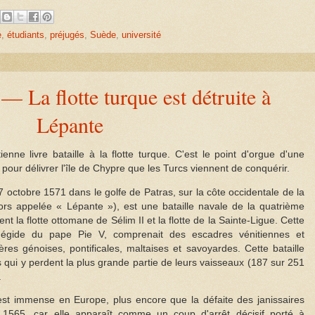
e
,
étudiants
,
préjugés
,
Suède
,
université
— La flotte turque est détruite à
Lépante
enne livre bataille à la flotte turque. C'est le point d'orgue d'une
pour délivrer l'île de Chypre que les Turcs viennent de conquérir.
 7 octobre 1571 dans le golfe de Patras, sur la côte occidentale de la
ors appelée « Lépante »), est une bataille navale de la quatrième
t la flotte ottomane de Sélim II et la flotte de la Sainte-Ligue. Cette
l'égide du pape Pie V, comprenait des escadres vénitiennes et
res génoises, pontificales, maltaises et savoyardes. Cette bataille
 qui y perdent la plus grande partie de leurs vaisseaux (187 sur 251
.
 est immense en Europe, plus encore que la défaite des janissaires
1565, car elle apparaît comme un coup d'arrêt décisif porté à