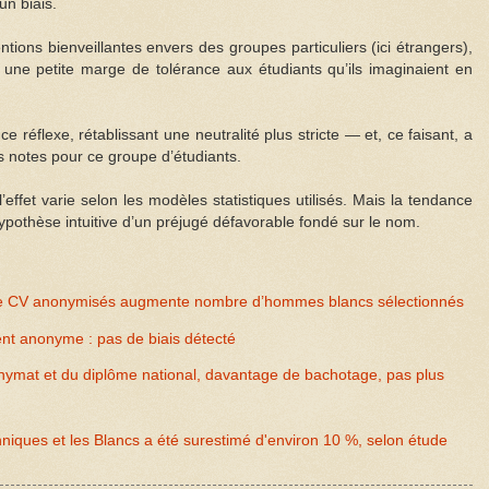
un biais.
tions bienveillantes envers des groupes particuliers (ici étrangers),
une petite marge de tolérance aux étudiants qu’ils imaginaient en
e réflexe, rétablissant une neutralité plus stricte — et, ce faisant, a
es notes pour ce groupe d’étudiants.
’effet varie selon les modèles statistiques utilisés. Mais la tendance
’hypothèse intuitive d’un préjugé défavorable fondé sur le nom.
de CV anonymisés augmente nombre d’hommes blancs sélectionnés
nt anonyme : pas de biais détecté
nymat et du diplôme national, davantage de bachotage, pas plus
ethniques et les Blancs a été surestimé d'environ 10 %, selon étude