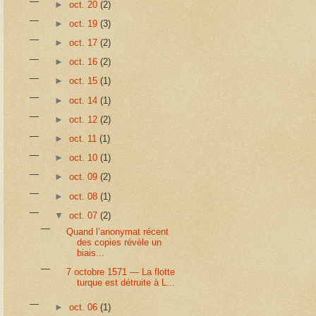
►
oct. 20
(2)
►
oct. 19
(3)
►
oct. 17
(2)
►
oct. 16
(2)
►
oct. 15
(1)
►
oct. 14
(1)
►
oct. 12
(2)
►
oct. 11
(1)
►
oct. 10
(1)
►
oct. 09
(2)
►
oct. 08
(1)
▼
oct. 07
(2)
Quand l’anonymat récent
des copies révèle un
biais...
7 octobre 1571 — La flotte
turque est détruite à L...
►
oct. 06
(1)