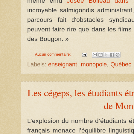
même ému
Josée Boileau dans 
incroyable salmigondis administratif
parcours fait d'obstacles syndic
peuvent faire rire que dans les fil
des Bougon. »
Aucun commentaire:
Labels:
enseignant
,
monopole
,
Québec
Les cégeps, les étudiants ét
de Mont
L’explosion du nombre d’étudiants ét
français menace l’équilibre linguis