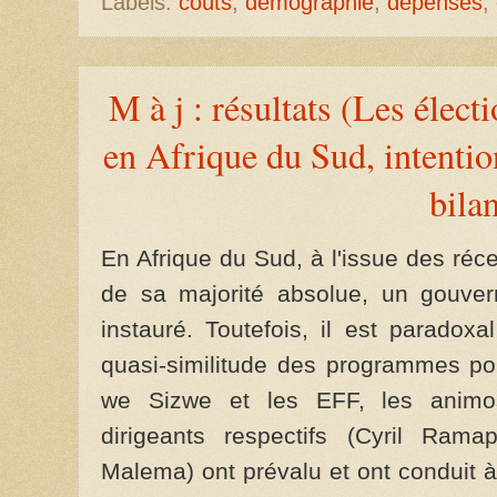
Labels:
coûts
,
démographie
,
dépenses
,
M à j : résultats (Les élec
en Afrique du Sud, intention
bila
En Afrique du Sud, à l'issue des réc
de sa majorité absolue, un gouver
instauré. Toutefois, il est paradox
quasi-similitude des programmes pol
we Sizwe et les EFF, les animosi
dirigeants respectifs (Cyril Ram
Malema) ont prévalu et ont conduit à