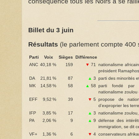
conséquence tous les Noirs à se rall
Billet du 3 juin
Résultats
(le parlement compte 400 s
Parti
Voix
Sièges
Différence
ANC
40,18 %
159
▼
71
nationalisme africain
président Ramapho
DA
21,81 %
87
▲︎
3
parti des minorités 
MK
14,58 %
58
▲︎
58
parti fondé par 
nationalisme zoulou
EFF
9,52 %
39
▼
5
propose de nation
d’exproprier les ter
IFP
3,85 %
17
▲︎
3
nationalisme zoulou
PA
2,06 %
9
▲︎
9
défense des intérêt
immigration, se dit 
VF+
1,36 %
6
▼
4
conservateurs afrika