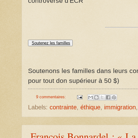
controversé d'ECR
Soutenez les familles
Soutenons les familles dans leurs com
pour tout don supérieur à 50 $)
9 commentaires:
Labels:
contrainte
,
éthique
,
immigration
François Bonnardel : « La 