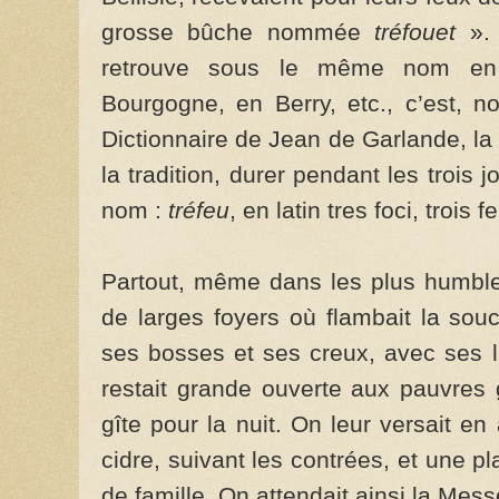
grosse bûche nommée
tréfouet
».
retrouve sous le même nom en 
Bourgogne, en Berry, etc., c’est, 
Dictionnaire de Jean de Garlande, la
la tradition, durer pendant les trois j
nom :
tréfeu
, en latin tres foci, trois f
Partout, même dans les plus humbles
de larges foyers où flambait la so
ses bosses et ses creux, avec ses l
restait grande ouverte aux pauvres
gîte pour la nuit. On leur versait en
cidre, suivant les contrées, et une pl
de famille. On attendait ainsi la Mess