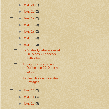
►
févr. 21
(1)
►
févr. 20
(2)
►
févr. 19
(2)
►
févr. 18
(3)
►
févr. 17
(2)
►
févr. 16
(3)
▼
févr. 15
(3)
79 % des Québécois — et
90 % des Québécois
francop...
Immigration record au
Québec en 2010, on ne
sait t...
Écoles libres en Grande-
Bretagne
►
févr. 14
(2)
►
févr. 11
(3)
►
févr. 10
(3)