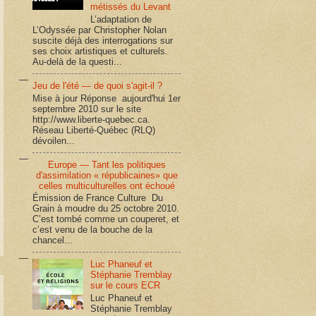
métissés du Levant
L’adaptation de
L’Odyssée par Christopher Nolan
suscite déjà des interrogations sur
ses choix artistiques et culturels.
Au-delà de la questi...
Jeu de l'été — de quoi s'agit-il ?
Mise à jour Réponse aujourd'hui 1er
septembre 2010 sur le site
http://www.liberte-quebec.ca.
Réseau Liberté-Québec (RLQ)
dévoilen...
Europe — Tant les politiques
d'assimilation « républicaines» que
celles multiculturelles ont échoué
Émission de France Culture Du
Grain à moudre du 25 octobre 2010.
C’est tombé comme un couperet, et
c’est venu de la bouche de la
chancel...
Luc Phaneuf et
Stéphanie Tremblay
sur le cours ECR
Luc Phaneuf et
Stéphanie Tremblay