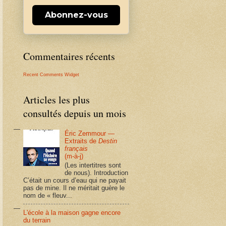
Abonnez-vous
Commentaires récents
Recent Comments Widget
Articles les plus
consultés depuis un mois
Éric Zemmour —
Extraits de
Destin
français
(m-à-j)
(Les intertitres sont
de nous). Introduction
C’était un cours d’eau qui ne payait
pas de mine. Il ne méritait guère le
nom de « fleuv...
L'école à la maison gagne encore
du terrain