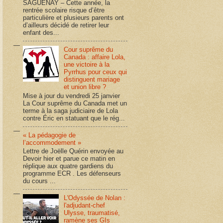
SAGUENAY – Cette année, la
rentrée scolaire risque d’être
particulière et plusieurs parents ont
d’ailleurs décidé de retirer leur
enfant des...
Cour suprême du
Canada : affaire Lola,
une victoire à la
Pyrrhus pour ceux qui
distinguent mariage
et union libre ?
Mise à jour du vendredi 25 janvier
La Cour suprême du Canada met un
terme à la saga judiciaire de Lola
contre Éric en statuant que le rég...
« La pédagogie de
l’accommodement »
Lettre de Joëlle Quérin envoyée au
Devoir hier et parue ce matin en
réplique aux quatre gardiens du
programme ECR . Les défenseurs
du cours ...
L'Odyssée de Nolan :
l'adjudant-chef
Ulysse, traumatisé,
ramène ses GIs