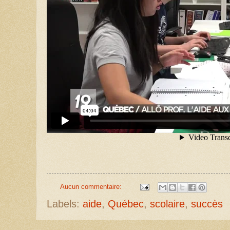
Aucun commentaire:
Labels:
aide
,
Québec
,
scolaire
,
succès