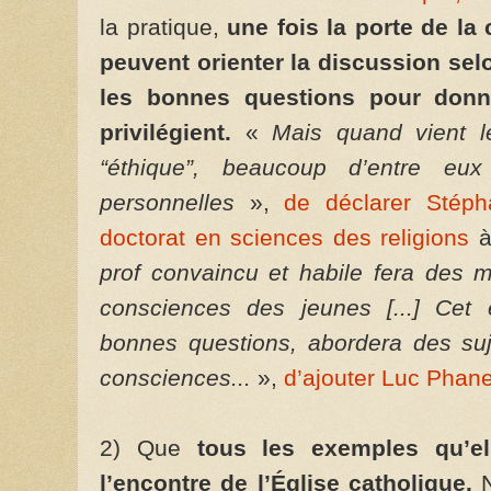
la pratique,
une fois la porte de la
peuvent orienter la discussion selo
les bonnes questions pour donner
privilégient.
«
Mais quand vient l
“éthique”, beaucoup d’entre eu
personnelles
»,
de déclarer Stépha
doctorat en sciences des religions
à
prof convaincu et habile fera des 
consciences des jeunes [...] Cet
bonnes questions, abordera des suje
consciences...
»,
d’ajouter Luc Phan
2) Que
tous les exemples qu’el
l’encontre de l’Église catholique.
N