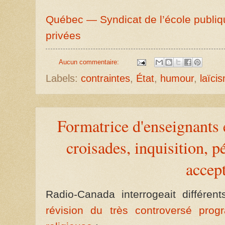
Québec — Syndicat de l’école publiq
privées
Aucun commentaire:
Labels:
contraintes
,
État
,
humour
,
laïci
Formatrice d'enseignants 
croisades, inquisition, 
accep
Radio-Canada interrogeait différen
révision du très controversé prog