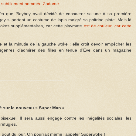
est subtilement nommée Zodome
.
és que Playboy avait décidé de consacrer sa une à sa première
y » portant un costume de lapin malgré sa poitrine plate. Mais là
wokes supplémentaires, car cette playmate
est de couleur, car cette
le et la minutie de la gauche woke : elle croit devoir empêcher les
sgenres d’admirer des filles en tenue d’Ève dans un magazine
é sur le nouveau « Super Man ».
isexuel. Il sera aussi engagé contre les inégalités sociales, les
réfugiés.
 goût du jour. On pourrait même l’appeler Superwoke !