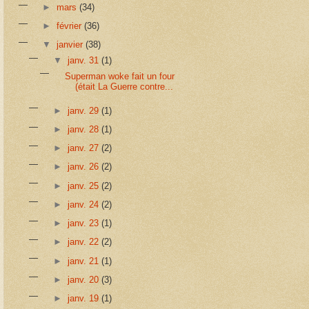
►
mars
(34)
►
février
(36)
▼
janvier
(38)
▼
janv. 31
(1)
Superman woke fait un four
(était La Guerre contre...
►
janv. 29
(1)
►
janv. 28
(1)
►
janv. 27
(2)
►
janv. 26
(2)
►
janv. 25
(2)
►
janv. 24
(2)
►
janv. 23
(1)
►
janv. 22
(2)
►
janv. 21
(1)
►
janv. 20
(3)
►
janv. 19
(1)