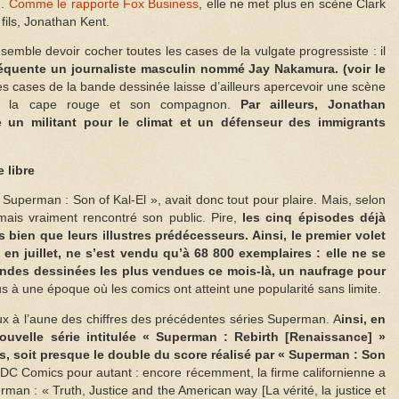
1.
Comme le rapporte Fox Business
, elle ne met plus en scène Clark
fils, Jonathan Kent.
mble devoir cocher toutes les cases de la vulgate progressiste : il
réquente un journaliste masculin nommé Jay Nakamura. (voir le
es cases de la bande dessinée laisse d’ailleurs apercevoir une scène
 à la cape rouge et son compagnon.
Par ailleurs, Jonathan
 un militant pour le climat et un défenseur des immigrants
 libre
 Superman : Son of Kal-El », avait donc tout pour plaire. Mais, selon
amais vraiment rencontré son public. Pire,
les cinq épisodes déjà
bien que leurs illustres prédécesseurs. Ainsi, le premier volet
en juillet, ne s’est vendu qu’à 68 800 exemplaires : elle ne se
ndes dessinées les plus vendues ce mois-là, un naufrage pour
us à une époque où les comics ont atteint une popularité sans limite.
x à l’aune des chiffres des précédentes séries Superman. A
insi, en
ouvelle série intitulée « Superman : Rebirth [Renaissance] »
s, soit presque le double du score réalisé par « Superman : Son
DC Comics pour autant : encore récemment, la firme californienne a
man : « Truth, Justice and the American way [La vérité, la justice et