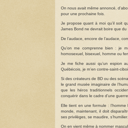
On nous avait même annoncé, d’abor
pour une prochaine fois.
Je propose quant à moi qu’il soit q
James Bond ne devrait boire que du
De l’audace, encore de l’audace, com
Qu’on me comprenne bien : je me 
homosexuel, bisexuel, homme ou fem
Je me fiche aussi qu’un espion au
Québécois, je m’en contre-saint-ciboi
Si des créateurs de BD ou des scénari
le grand musée imaginaire de l’human
que les héros traditionnels occid
conquérir dans le cadre d’une guerre 
Elle tient en une formule : l’homme b
monde, maintenant, il doit disparaîtr
ses privilèges, se maudire, s’humilier
On en vient même à nommer masculinité