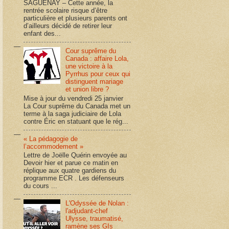
SAGUENAY – Cette année, la
rentrée scolaire risque d’être
particulière et plusieurs parents ont
d’ailleurs décidé de retirer leur
enfant des...
Cour suprême du
Canada : affaire Lola,
une victoire à la
Pyrrhus pour ceux qui
distinguent mariage
et union libre ?
Mise à jour du vendredi 25 janvier
La Cour suprême du Canada met un
terme à la saga judiciaire de Lola
contre Éric en statuant que le rég...
« La pédagogie de
l’accommodement »
Lettre de Joëlle Quérin envoyée au
Devoir hier et parue ce matin en
réplique aux quatre gardiens du
programme ECR . Les défenseurs
du cours ...
L'Odyssée de Nolan :
l'adjudant-chef
Ulysse, traumatisé,
ramène ses GIs