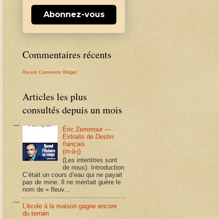
Abonnez-vous
Commentaires récents
Recent Comments Widget
Articles les plus
consultés depuis un mois
Éric Zemmour —
Extraits de
Destin
français
(m-à-j)
(Les intertitres sont
de nous). Introduction
C’était un cours d’eau qui ne payait
pas de mine. Il ne méritait guère le
nom de « fleuv...
L'école à la maison gagne encore
du terrain