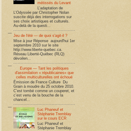
métissés du Levant
L’adaptation de
L’Odyssée par Christopher Nolan
suscite déjà des interrogations sur
ses choix artistiques et culturels.
Au-delà de la questi...
Jeu de l'été — de quoi s'agit-il ?
Mise à jour Réponse aujourd'hui 1er
septembre 2010 sur le site
http://www.liberte-quebec.ca.
Réseau Liberté-Québec (RLQ)
dévoilen...
Europe — Tant les politiques
d'assimilation « républicaines» que
celles multiculturelles ont échoué
Émission de France Culture Du
Grain à moudre du 25 octobre 2010.
C’est tombé comme un couperet, et
c’est venu de la bouche de la
chancel...
Luc Phaneuf et
Stéphanie Tremblay
sur le cours ECR
Luc Phaneuf et
Stéphanie Tremblay