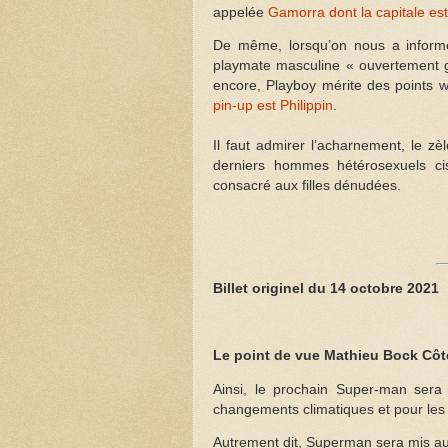
appelée
Gamorra dont la capitale 
De même, lorsqu’on nous a inform
playmate masculine « ouvertement ga
encore, Playboy mérite des points 
pin-up est Philippin
.
Il faut admirer l’acharnement, le zè
derniers hommes hétérosexuels ci
consacré aux filles dénudées.
Billet originel du 14 octobre 2021
Le point de vue Mathieu Bock Côt
Ainsi, le prochain Super-man sera b
changements climatiques et pour les 
Autrement dit, Superman sera mis au