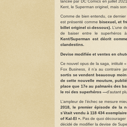
lancée par DC Comics en juillet 202
Kent, le Superman originel, mais son 
Comme de bien entendu, ce dernier se
est présenté comme
bisexuel, et f
billet originel ci-dessous).
L’une d
de baiser entre le superhéros
Kent/Superman est décrit comme
clandestins.
Devise modifiée et ventes en chute
Ce nouvel opus de la saga, intitulé «
Fox Business, il n’a au contraire j
sortis se vendent beaucoup moins 
de cette nouvelle mouture, publié 
place que 17e au palmarès des ba
le roi des superhéros —
d’autant pl
L’ampleur de l’échec se mesure mieu
2018, le premier épisode de la n
s’était vendu à 118 434 exemplaire
of Kal-El ».
Pas de quoi décourager 
décidé de modifier la devise de Super