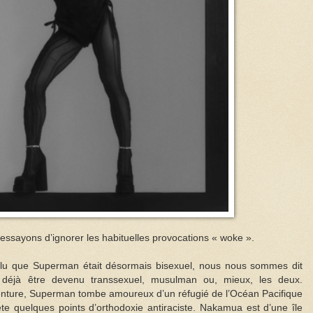
essayons d’ignorer les habituelles provocations « woke ».
 lu que Superman était désormais bisexuel, nous nous sommes dit
 déjà être devenu transsexuel, musulman ou, mieux, les deux.
nture, Superman tombe amoureux d’un réfugié de l’Océan Pacifique
te quelques points d’orthodoxie antiraciste. Nakamua est d’une île