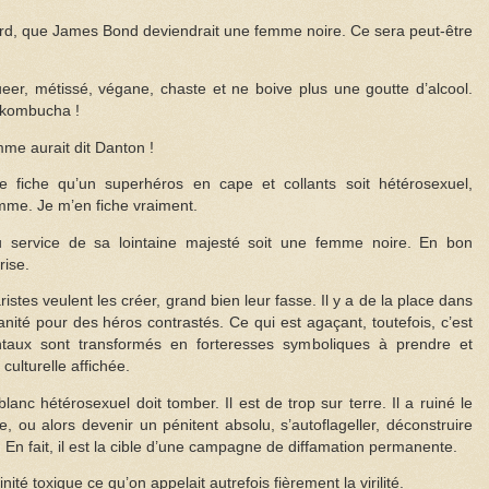
d, que James Bond deviendrait une femme noire. Ce sera peut-être
ueer, métissé, végane, chaste et ne boive plus une goutte d’alcool.
 kombucha !
me aurait dit Danton !
fiche qu’un superhéros en cape et collants soit hétérosexuel,
me. Je m’en fiche vraiment.
 service de sa lointaine majesté soit une femme noire. En bon
rise.
stes veulent les créer, grand bien leur fasse. Il y a de la place dans
ité pour des héros contrastés. Ce qui est agaçant, toutefois, c’est
entaux sont transformés en forteresses symboliques à prendre et
culturelle affichée.
lanc hétérosexuel doit tomber. Il est de trop sur terre. Il a ruiné le
e, ou alors devenir un pénitent absolu, s’autoflageller, déconstruire
. En fait, il est la cible d’une campagne de diffamation permanente.
 toxique ce qu’on appelait autrefois fièrement la virilité.