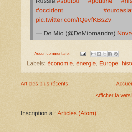
Russie.
#soutou
#poutine
#his
#occident
#euroasia
pic.twitter.com/IQevfKBsZv
— De Mio (@DeMiomandre)
Nove
Aucun commentaire:
Labels:
économie
,
énergie
,
Europe
,
hist
Articles plus récents
Accuei
Afficher la ver
Inscription à :
Articles (Atom)