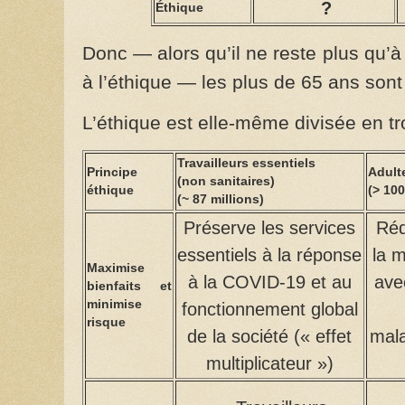
?
Éthique
Donc — alors qu’il ne reste plus qu’
à l’éthique — les plus de 65 ans sont 
L’éthique est elle-même divisée en tr
Travailleurs essentiels
Principe
Adult
(non sanitaires)
éthique
(> 100
(~ 87 millions)
Préserve les services
Réd
essentiels à la réponse
la 
Maximise
à la COVID-19 et au
ave
bienfaits et
minimise
fonctionnement global
risque
de la société (« effet
mala
multiplicateur »)