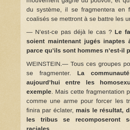
mouvement gagne du pouvoir, et qu’i
du système, il se fragmentera en f
coalisés se mettront à se battre les u
— N’est-ce pas déjà le cas ?
Le f
soient maintenant jugés inaptes 
parce qu’ils sont hommes n’est-il 
WEINSTEIN.— Tous ces groupes pourr
se fragmenter.
La communauté
aujourd’hui entre les homosex
exemple
. Mais cette fragmentation po
comme une arme pour forcer les tr
finira par éclater,
mais le résultat,
les tribus se recomposeront se
raciales.