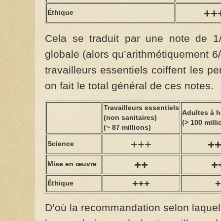
++
Éthique
Cela se traduit par une note de 1/
globale (alors qu’arithmétiquement 6/9 
travailleurs essentiels coiffent les
on fait le total général de ces notes.
Travailleurs essentiels
Adultes à h
(non sanitaires)
(> 100 milli
(~ 87 millions)
+++
+
Science
++
+
Mise en œuvre
+++
Éthique
D’où la recommandation selon laquelle