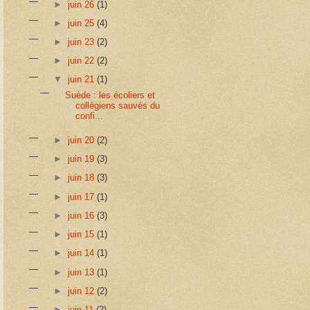
►
juin 26
(1)
►
juin 25
(4)
►
juin 23
(2)
►
juin 22
(2)
▼
juin 21
(1)
Suède : les écoliers et
collégiens sauvés du
confi...
►
juin 20
(2)
►
juin 19
(3)
►
juin 18
(3)
►
juin 17
(1)
►
juin 16
(3)
►
juin 15
(1)
►
juin 14
(1)
►
juin 13
(1)
►
juin 12
(2)
►
juin 11
(2)