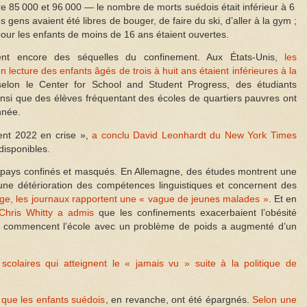
tre 85 000 et 96 000 — le nombre de morts suédois était inférieur à 6
 gens avaient été libres de bouger, de faire du ski, d’aller à la gym ;
pour les enfants de moins de 16 ans étaient ouvertes.
rent encore des séquelles du confinement. Aux États-Unis,
les
ecture des enfants âgés de trois à huit ans étaient inférieures à la
lon le Center for School and Student Progress, des étudiants
insi que des élèves fréquentant des écoles de quartiers pauvres ont
nnée.
nt 2022 en crise »,
a conclu David Leonhardt du New York Times
disponibles.
s pays confinés et masqués. En Allemagne, des études montrent une
, une détérioration des compétences linguistiques et concernent des
e, les journaux rapportent une « vague de jeunes malades »
. Et en
Chris Whitty a admis
que les confinements exacerbaient l’obésité
 qui commencent l’école avec un problème de poids a augmenté d’un
scolaires qui atteignent le « jamais vu » suite à la politique de
 que les enfants suédois
, en revanche, ont été épargnés.
Selon une