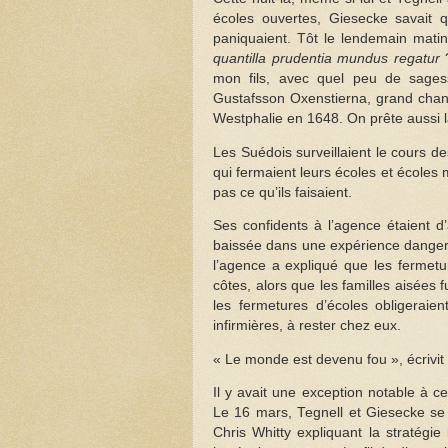
écoles ouvertes, Giesecke savait qu
paniquaient. Tôt le lendemain matin
quantilla prudentia mundus regatur
?
mon fils, avec quel peu de sages
Gustafsson Oxenstierna, grand chance
Westphalie en 1648. On prête aussi la
Les Suédois surveillaient le cours d
qui fermaient leurs écoles et écoles
pas ce qu’ils faisaient.
Ses confidents à l’agence étaient d
baissée dans une expérience danger
l’agence a expliqué que les fermetu
côtes, alors que les familles aisées 
les fermetures d’écoles obligeraie
infirmières, à rester chez eux.
« Le monde est devenu fou », écrivit
Il y avait une exception notable à 
Le 16 mars, Tegnell et Giesecke se
Chris Whitty expliquant la stratégi