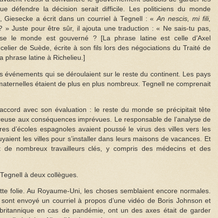
e défendre la décision serait difficile. Les politiciens du monde
, Giesecke a écrit dans un courriel à Tegnell : «
An nescis, mi fili,
 » Juste pour être sûr, il ajouta une traduction : « Ne sais-tu pas,
se le monde est gouverné ? [La phrase latine est celle d’Axel
lier de Suède, écrite à son fils lors des négociations du Traité de
 phrase latine à Richelieu.]
es événements qui se déroulaient sur le reste du continent. Les pays
 maternelles étaient de plus en plus nombreux. Tegnell ne comprenait
’accord avec son évaluation : le reste du monde se précipitait tête
euse aux conséquences imprévues. Le responsable de l’analyse de
res d’écoles espagnoles avaient poussé le virus des villes vers les
fuyaient les villes pour s’installer dans leurs maisons de vacances. Et
nt de nombreux travailleurs clés, y compris des médecins et des
 Tegnell à deux collègues.
cette folie. Au Royaume-Uni, les choses semblaient encore normales.
 sont envoyé un courriel à propos d’une vidéo de Boris Johnson et
e britannique en cas de pandémie, ont un des axes était de garder