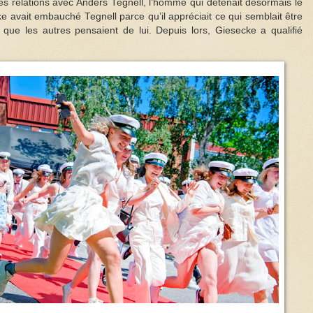
es relations avec Anders Tegnell, l’homme qui détenait désormais le
ke avait embauché Tegnell parce qu’il appréciait ce qui semblait être
e que les autres pensaient de lui. Depuis lors, Giesecke a qualifié