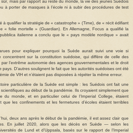
n sûr, mais par rapport au reste du monde, la vie des jeunes Suédois
 eu à porter de masques à l’école ni à subir des procédures de test
à qualifier la stratégie de « catastrophe » (Time), de « récit édifiant
« folie mortelle » (Guardian). En Allemagne, Focus a qualifié la
pubblica italienne a conclu que le « pays modèle nordique » avait
ues pour expliquer pourquoi la Suède aurait suivi une voie si
se concentrent sur la constitution suédoise, qui diffère de celle des
 par l’extrême autonomie des agences gouvernementales et le droit
e pays. D’autres soulignent le fait que les autorités suédoises ont été
démie de VIH et n’étaient pas disposées à répéter la même erreur.
ctoire particulière de la Suède est simple : les Suédois ont fait une
s scientifiques au début de la pandémie. Ils croyaient simplement que
e du monde, et en particulier celui de l’Imperial College, étaient
t que les confinements et les fermetures d’écoles étaient terribles
hui, deux ans après le début de la pandémie, il est assez clair que
ses. En juillet 2020, alors que les décès en Suède — selon les
versités de Lund et d’Uppsala, basés sur le rapport de l’Imperial