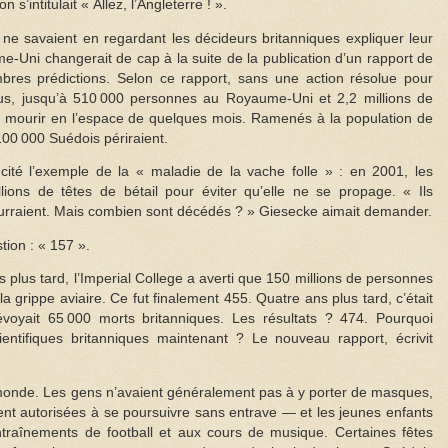
 s’intitulait « Allez, l’Angleterre ! ».
 ne savaient en regardant les décideurs britanniques expliquer leur
me-Uni changerait de cap à la suite de la publication d’un rapport de
ombres prédictions. Selon ce rapport, sans une action résolue pour
irus, jusqu’à 510 000 personnes au Royaume-Uni et 2,2 millions de
t mourir en l’espace de quelques mois. Ramenés à la population de
 100 000 Suédois périraient.
 cité l’exemple de la « maladie de la vache folle » : en 2001, les
lions de têtes de bétail pour éviter qu’elle ne se propage. « Ils
rraient. Mais combien sont décédés ? » Giesecke aimait demander.
tion : « 157 ».
s plus tard, l’Imperial College a averti que 150 millions de personnes
 grippe aviaire. Ce fut finalement 455. Quatre ans plus tard, c’était
révoyait 65 000 morts britanniques. Les résultats ? 474. Pourquoi
cientifiques britanniques maintenant ? Le nouveau rapport, écrivit
u monde. Les gens n’avaient généralement pas à y porter de masques,
ement autorisées à se poursuivre sans entrave — et les jeunes enfants
 entraînements de football et aux cours de musique. Certaines fêtes