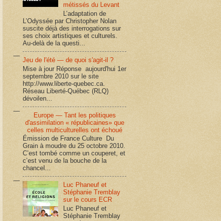
métissés du Levant
L’adaptation de
L’Odyssée par Christopher Nolan
suscite déjà des interrogations sur
ses choix artistiques et culturels.
Au-delà de la questi...
Jeu de l'été — de quoi s'agit-il ?
Mise à jour Réponse aujourd'hui 1er
septembre 2010 sur le site
http://www.liberte-quebec.ca.
Réseau Liberté-Québec (RLQ)
dévoilen...
Europe — Tant les politiques
d'assimilation « républicaines» que
celles multiculturelles ont échoué
Émission de France Culture Du
Grain à moudre du 25 octobre 2010.
C’est tombé comme un couperet, et
c’est venu de la bouche de la
chancel...
Luc Phaneuf et
Stéphanie Tremblay
sur le cours ECR
Luc Phaneuf et
Stéphanie Tremblay