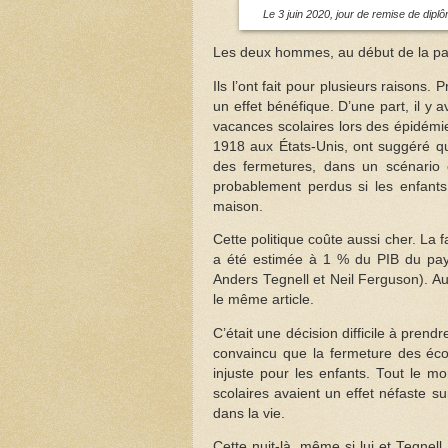
Le 3 juin 2020, jour de remise de dipl
Les deux hommes, au début de la pan
Ils l’ont fait pour plusieurs raisons
un effet bénéfique. D’une part, il y 
vacances scolaires lors des épidémi
1918 aux États-Unis, ont suggéré qu
des fermetures, dans un scénario 
probablement perdus si les enfants
maison.
Cette politique coûte aussi cher. La
a été estimée à 1 % du PIB du pays 
Anders Tegnell et Neil Ferguson). Au
le même article.
C’était une décision difficile à pre
convaincu que la fermeture des école
injuste pour les enfants. Tout le m
scolaires avaient un effet néfaste su
dans la vie.
Cette nuit-là, même si lui et Tegnel