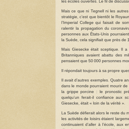
les écoles ouvertes. Le fil de discussion
Mais ce que ni Tegnell ni les autres
stratégie, c’est que bientôt le Royau
l’Imperial College qui faisait de s
ralentir la propagation du coronav
personnes aux États-Unis pourraien
la Suède, cela signifiait que près de
Mais Giesecke était sceptique. Il a
Britanniques avaient abattu des mil
pensaient que 50 000 personnes mou
Il répondait toujours à sa propre ques
Il avait d’autres exemples. Quatre an
dans le monde pourraient mourir de la
la grippe porcine : le pronostic p
quelqu’un ferait-il confiance aux s
Giesecke, était « loin de la vérité ».
La Suède défierait alors le reste d
les activités de loisirs étaient larg
continuaient d’aller à l’école, aux