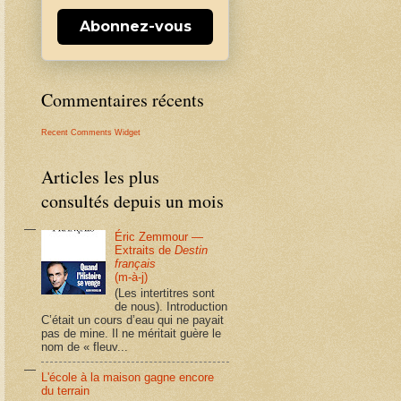
Abonnez-vous
Commentaires récents
Recent Comments Widget
Articles les plus
consultés depuis un mois
Éric Zemmour —
Extraits de
Destin
français
(m-à-j)
(Les intertitres sont
de nous). Introduction
C’était un cours d’eau qui ne payait
pas de mine. Il ne méritait guère le
nom de « fleuv...
L'école à la maison gagne encore
du terrain