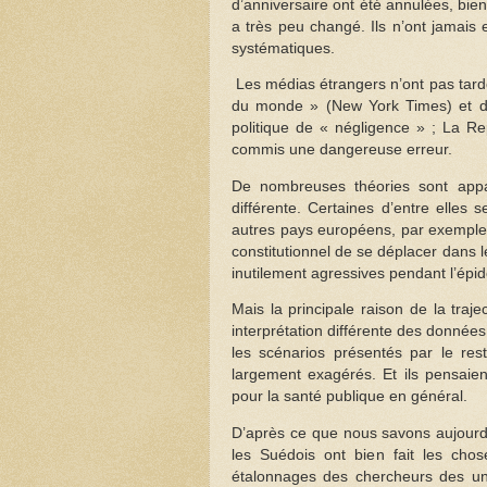
d’anniversaire ont été annulées, bie
a très peu changé. Ils n’ont jamais
systématiques.
Les médias étrangers n’ont pas tardé 
du monde » (New York Times) et de 
politique de « négligence » ; La Re
commis une dangereuse erreur.
De nombreuses théories sont appar
différente. Certaines d’entre elles 
autres pays européens, par exemple
constitutionnel de se déplacer dans l
inutilement agressives pendant l’épi
Mais la principale raison de la traje
interprétation différente des donnée
les scénarios présentés par le rest
largement exagérés. Et ils pensaien
pour la santé publique en général.
D’après ce que nous savons aujourd’
les Suédois ont bien fait les cho
étalonnages des chercheurs des uni