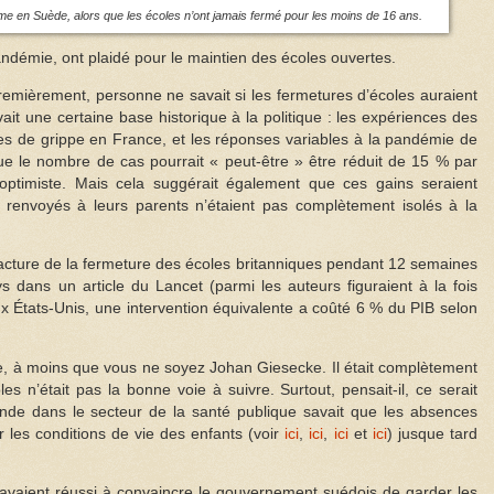
ôme en Suède, alors que les écoles n’ont jamais fermé pour les moins de 16 ans.
démie, ont plaidé pour le maintien des écoles ouvertes.
. Premièrement, personne ne savait si les fermetures d’écoles auraient
avait une certaine base historique à la politique : les expériences des
es de grippe en France, et les réponses variables à la pandémie de
e le nombre de cas pourrait « peut-être » être réduit de 15 % par
optimiste. Mais cela suggérait également que ces gains seraient
 renvoyés à leurs parents n’étaient pas complètement isolés à la
 facture de la fermeture des écoles britanniques pendant 12 semaines
dans un article du Lancet (parmi les auteurs figuraient à la fois
x États-Unis, une intervention équivalente a coûté 6 % du PIB selon
ndre, à moins que vous ne soyez Johan Giesecke. Il était complètement
s n’était pas la bonne voie à suivre. Surtout, pensait-il, ce serait
onde dans le secteur de la santé publique savait que les absences
r les conditions de vie des enfants (voir
ici
,
ici
,
ici
et
ici
) jusque tard
l avaient réussi à convaincre le gouvernement suédois de garder les