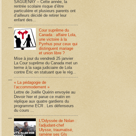
SAGUENAY – Cette année, la
rentrée scolaire risque d’être
particulière et plusieurs parents ont
d’ailleurs décidé de retirer leur
enfant des...
Cour suprême du
Canada : affaire Lola,
une victoire à la
Pyrrhus pour ceux qui
distinguent mariage
et union libre ?
Mise à jour du vendredi 25 janvier
La Cour suprême du Canada met un
terme à la saga judiciaire de Lola
contre Éric en statuant que le rég...
« La pédagogie de
l’accommodement »
Lettre de Joëlle Quérin envoyée au
Devoir hier et parue ce matin en
réplique aux quatre gardiens du
programme ECR . Les défenseurs
du cours ...
L'Odyssée de Nolan :
l'adjudant-chef
Ulysse, traumatisé,
ramène ses GIs