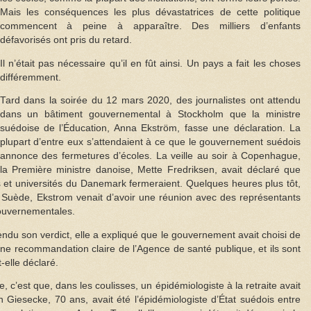
Mais les conséquences les plus dévastatrices de cette politique
commencent à peine à apparaître. Des milliers d’enfants
défavorisés ont pris du retard.
Il n’était pas nécessaire qu’il en fût ainsi. Un pays a fait les choses
différemment.
Tard dans la soirée du 12 mars 2020, des journalistes ont attendu
dans un bâtiment gouvernemental à Stockholm que la ministre
suédoise de l’Éducation, Anna Ekström, fasse une déclaration. La
plupart d’entre eux s’attendaient à ce que le gouvernement suédois
annonce des fermetures d’écoles. La veille au soir à Copenhague,
la Première ministre danoise, Mette Fredriksen, avait déclaré que
s et universités du Danemark fermeraient. Quelques heures plus tôt,
 Suède, Ekstrom venait d’avoir une réunion avec des représentants
gouvernementales.
endu son verdict, elle a expliqué que le gouvernement avait choisi de
une recommandation claire de l’Agence de santé publique, et ils sont
-elle déclaré.
 c’est que, dans les coulisses, un épidémiologiste à la retraite avait
 Giesecke, 70 ans, avait été l’épidémiologiste d’État suédois entre