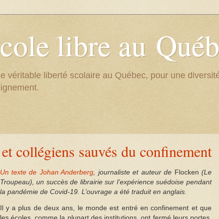
cole libre au Qué
e véritable liberté scolaire au Québec, pour une divers
eignement.
s et collégiens sauvés du confinement
Un texte de Johan Anderberg
, journaliste et auteur de
Flocken
(Le
Troupeau), un succès de librairie sur l’expérience suédoise pendant
la pandémie de Covid-19. L’ouvrage a été traduit en anglais.
Il y a plus de deux ans, le monde est entré en confinement et que
les écoles, comme la plupart des institutions, ont fermé leurs portes.