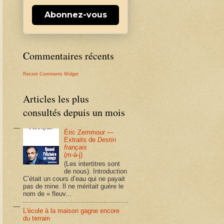
Abonnez-vous
Commentaires récents
Recent Comments Widget
Articles les plus
consultés depuis un mois
Éric Zemmour —
Extraits de
Destin
français
(m-à-j)
(Les intertitres sont
de nous). Introduction
C’était un cours d’eau qui ne payait
pas de mine. Il ne méritait guère le
nom de « fleuv...
L'école à la maison gagne encore
du terrain