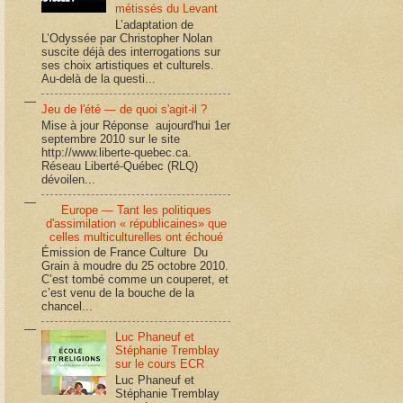
métissés du Levant
L’adaptation de
L’Odyssée par Christopher Nolan
suscite déjà des interrogations sur
ses choix artistiques et culturels.
Au-delà de la questi...
Jeu de l'été — de quoi s'agit-il ?
Mise à jour Réponse aujourd'hui 1er
septembre 2010 sur le site
http://www.liberte-quebec.ca.
Réseau Liberté-Québec (RLQ)
dévoilen...
Europe — Tant les politiques
d'assimilation « républicaines» que
celles multiculturelles ont échoué
Émission de France Culture Du
Grain à moudre du 25 octobre 2010.
C’est tombé comme un couperet, et
c’est venu de la bouche de la
chancel...
Luc Phaneuf et
Stéphanie Tremblay
sur le cours ECR
Luc Phaneuf et
Stéphanie Tremblay