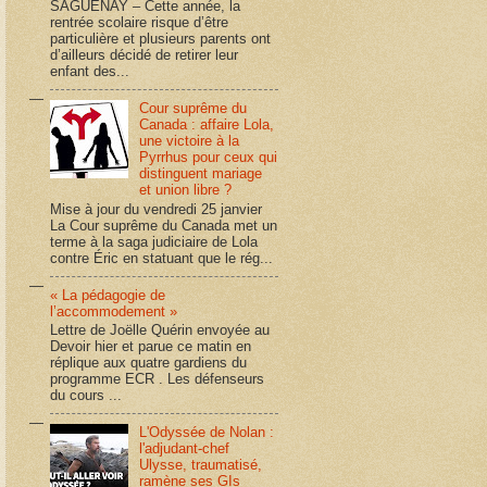
SAGUENAY – Cette année, la
rentrée scolaire risque d’être
particulière et plusieurs parents ont
d’ailleurs décidé de retirer leur
enfant des...
Cour suprême du
Canada : affaire Lola,
une victoire à la
Pyrrhus pour ceux qui
distinguent mariage
et union libre ?
Mise à jour du vendredi 25 janvier
La Cour suprême du Canada met un
terme à la saga judiciaire de Lola
contre Éric en statuant que le rég...
« La pédagogie de
l’accommodement »
Lettre de Joëlle Quérin envoyée au
Devoir hier et parue ce matin en
réplique aux quatre gardiens du
programme ECR . Les défenseurs
du cours ...
L'Odyssée de Nolan :
l'adjudant-chef
Ulysse, traumatisé,
ramène ses GIs