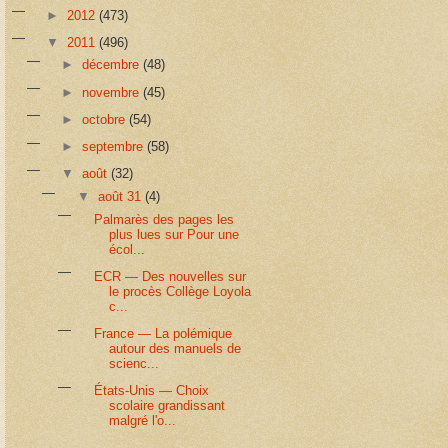
►
2012
(473)
▼
2011
(496)
►
décembre
(48)
►
novembre
(45)
►
octobre
(54)
►
septembre
(58)
▼
août
(32)
▼
août 31
(4)
Palmarès des pages les
plus lues sur Pour une
écol...
ECR — Des nouvelles sur
le procès Collège Loyola
c...
France — La polémique
autour des manuels de
scienc...
États-Unis — Choix
scolaire grandissant
malgré l'o...