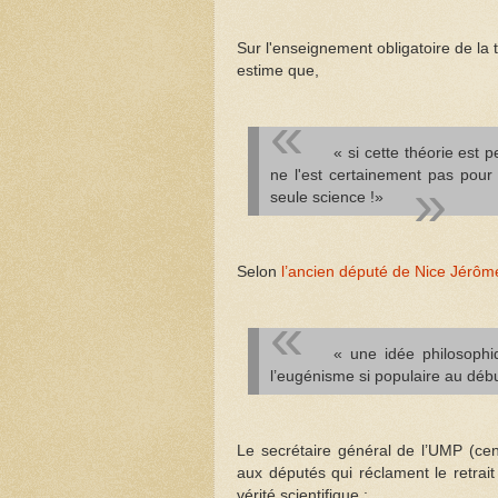
Sur l'enseignement obligatoire de la 
estime que,
« si cette théorie est 
ne l'est certainement pas pour
seule science !»
Selon
l’ancien député de Nice Jérôm
« une idée philosophiq
l’eugénisme si populaire au déb
Le secrétaire général de l’UMP (cen
aux députés qui réclament le retra
vérité scientifique :