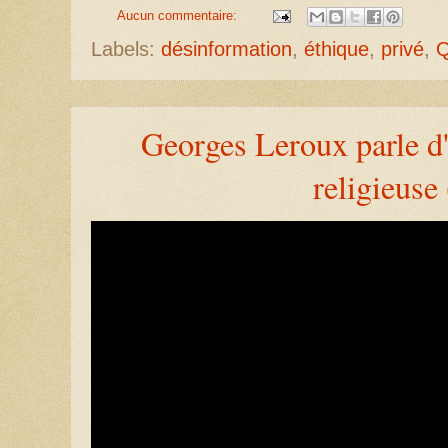
Aucun commentaire:
Labels:
désinformation
,
éthique
,
privé
,
Q
Georges Leroux parle d'
religieuse 