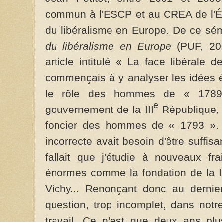
commun à l'ESCP et au CREA de l'Éco
du libéralisme en Europe. De ce sémi
du libéralisme en Europe
(PUF, 200
article intitulé « La face libérale 
commençais à y analyser les idées é
le rôle des hommes de « 1789
e
gouvernement de la III
République, j
foncier des hommes de « 1793 ». M
incorrecte avait besoin d'être suffi
fallait que j'étudie à nouveaux fr
énormes comme la fondation de la I
Vichy... Renonçant donc au dernier
question, trop incomplet, dans not
travail. Ce n'est que deux ans plu