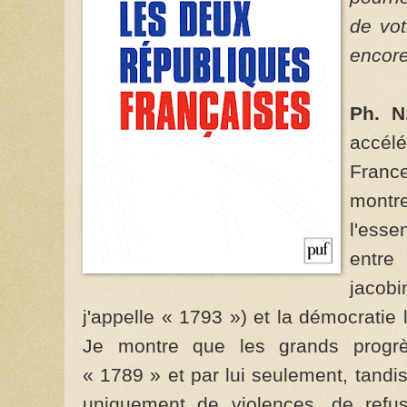
de vot
encore
Ph. N
accél
Franc
montr
l'esse
entr
jacob
j'appelle « 1793 ») et la démocratie 
Je montre que les grands progrès
« 1789 » et par lui seulement, tandi
uniquement de violences, de refus