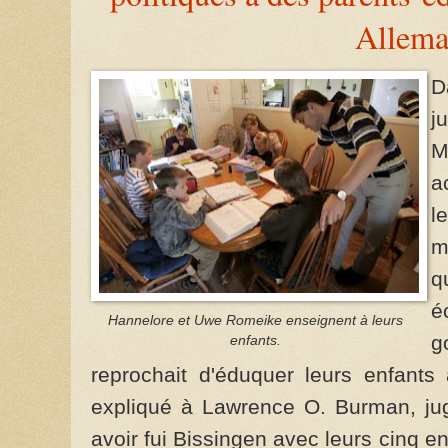
Allem
D
j
M
a
l
m
q
é
Hannelore et Uwe Romeike enseignent à leurs
g
enfants.
reprochait d'éduquer leurs enfant
expliqué à Lawrence O. Burman, ju
avoir fui Bissingen avec leurs cinq 