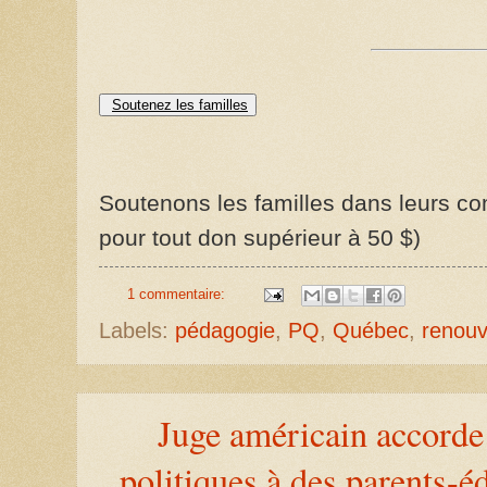
Soutenez les familles
Soutenons les familles dans leurs com
pour tout don supérieur à 50 $)
1 commentaire:
Labels:
pédagogie
,
PQ
,
Québec
,
renou
Juge américain accorde 
politiques à des parents-é