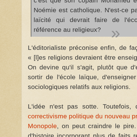
c'est que son copain Mohamed es
Noémie est catholique. N'est-ce pas 
laïcité qui devrait faire de l'
référence au religieux?
L'éditorialiste préconise enfin, de 
« [l]es religions devraient être ense
On devine qu'il s'agit, plutôt que d
sortir de l'école laïque, d'enseigne
sociologiques relatifs aux religions.
L'idée n'est pas sotte. Toutefois
correctivisme politique du nouveau p
Monopole
, on peut craindre le pire.
d'histoire incorporant plus de faits 