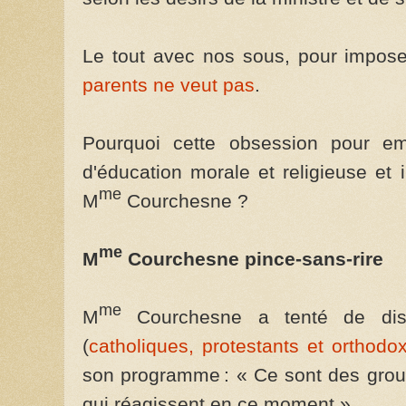
Le tout avec nos sous, pour impos
parents ne veut pas
.
Pourquoi cette obsession pour em
d'éducation morale et religieuse et 
me
M
Courchesne ?
me
M
Courchesne pince-sans-rire
me
M
Courchesne a tenté de disqu
(
catholiques, protestants et orthodo
son programme : « Ce sont des grou
qui réagissent en ce moment ».