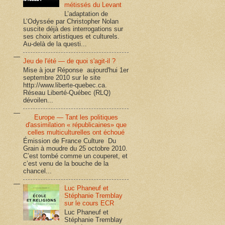
métissés du Levant
L’adaptation de
L’Odyssée par Christopher Nolan
suscite déjà des interrogations sur
ses choix artistiques et culturels.
Au-delà de la questi...
Jeu de l'été — de quoi s'agit-il ?
Mise à jour Réponse aujourd'hui 1er
septembre 2010 sur le site
http://www.liberte-quebec.ca.
Réseau Liberté-Québec (RLQ)
dévoilen...
Europe — Tant les politiques
d'assimilation « républicaines» que
celles multiculturelles ont échoué
Émission de France Culture Du
Grain à moudre du 25 octobre 2010.
C’est tombé comme un couperet, et
c’est venu de la bouche de la
chancel...
Luc Phaneuf et
Stéphanie Tremblay
sur le cours ECR
Luc Phaneuf et
Stéphanie Tremblay