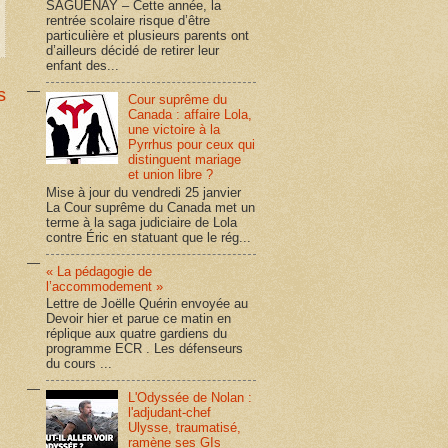
SAGUENAY – Cette année, la
rentrée scolaire risque d’être
particulière et plusieurs parents ont
d’ailleurs décidé de retirer leur
enfant des...
s
Cour suprême du
Canada : affaire Lola,
une victoire à la
Pyrrhus pour ceux qui
distinguent mariage
et union libre ?
Mise à jour du vendredi 25 janvier
La Cour suprême du Canada met un
terme à la saga judiciaire de Lola
contre Éric en statuant que le rég...
« La pédagogie de
l’accommodement »
Lettre de Joëlle Quérin envoyée au
Devoir hier et parue ce matin en
réplique aux quatre gardiens du
programme ECR . Les défenseurs
du cours ...
L'Odyssée de Nolan :
l'adjudant-chef
Ulysse, traumatisé,
ramène ses GIs