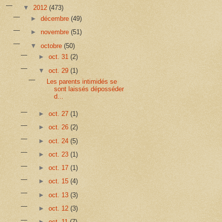
▼
2012
(473)
►
décembre
(49)
►
novembre
(51)
▼
octobre
(50)
►
oct. 31
(2)
▼
oct. 29
(1)
Les parents intimidés se
sont laissés déposséder
d...
►
oct. 27
(1)
►
oct. 26
(2)
►
oct. 24
(5)
►
oct. 23
(1)
►
oct. 17
(1)
►
oct. 15
(4)
►
oct. 13
(3)
►
oct. 12
(3)
►
oct. 11
(7)