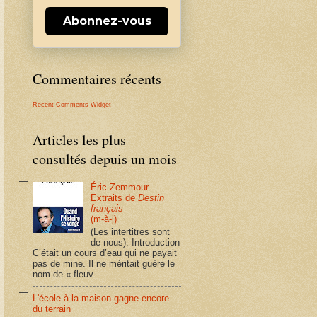
Abonnez-vous
Commentaires récents
Recent Comments Widget
Articles les plus
consultés depuis un mois
Éric Zemmour —
Extraits de
Destin
français
(m-à-j)
(Les intertitres sont
de nous). Introduction
C’était un cours d’eau qui ne payait
pas de mine. Il ne méritait guère le
nom de « fleuv...
L'école à la maison gagne encore
du terrain