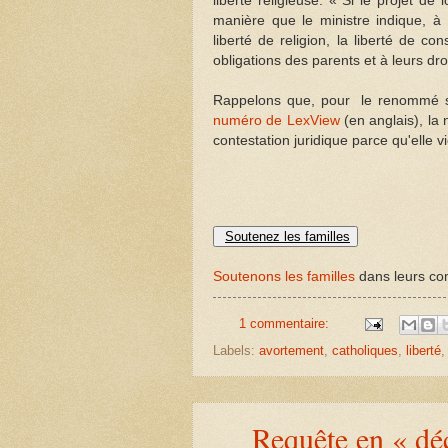
liberté religieuse. « Si le projet de l
manière que le ministre indique, à m
liberté de religion, la liberté de co
obligations des parents et à leurs dro
Rappelons que, pour le renommé sp
numéro de LexView
(en anglais), la 
contestation juridique parce qu'elle vi
Soutenez les familles
Soutenons les familles
dans leurs com
1 commentaire:
Labels:
avortement
,
catholiques
,
liberté
Requête en « déc