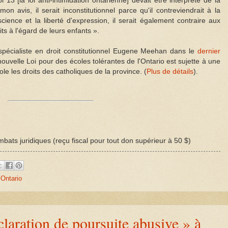
oi 13 [la loi anti-intimidation ontarienne] devait être interprété de la
on avis, il serait inconstitutionnel parce qu'il contreviendrait à la
nscience et la liberté d'expression, il serait également contraire aux
its à l'égard de leurs enfants ».
écialiste en droit constitutionnel Eugene Meehan dans le
dernier
nouvelle Loi pour des écoles tolérantes de l'Ontario est sujette à une
ole les droits des catholiques de la province. (
Plus de détails
).
bats juridiques (reçu fiscal pour tout don supérieur à 50 $)
,
Ontario
laration de poursuite abusive » à