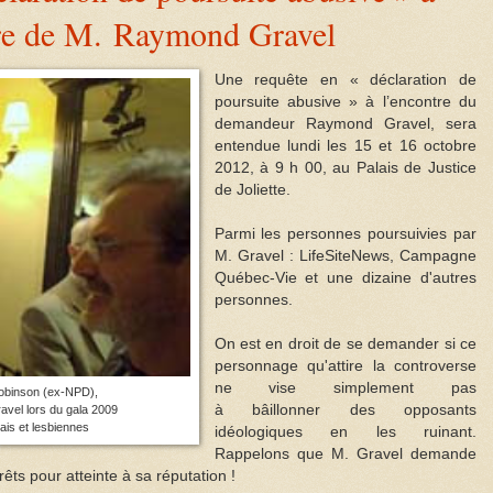
re de M. Raymond Gravel
Une requête en « déclaration de
poursuite abusive » à l’encontre du
demandeur Raymond Gravel, sera
entendue lundi les 15 et 16 octobre
2012, à 9 h 00, au Palais de Justice
de Joliette.
Parmi les personnes poursuivies par
M. Gravel : LifeSiteNews, Campagne
Québec-Vie et une dizaine d'autres
personnes.
On est en droit de se demander si ce
personnage qu'attire la controverse
ne vise simplement pas
obinson (ex-NPD),
à bâillonner des opposants
vel lors du gala 2009
ais et lesbiennes
idéologiques en les ruinant.
Rappelons que M. Gravel demande
ts pour atteinte à sa réputation !