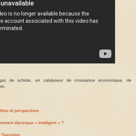
az de schiste, un catalyseur de croissance économique, de
is.
ythes et perspectives
ement électrique « intelligent » ?
s Danaïdes