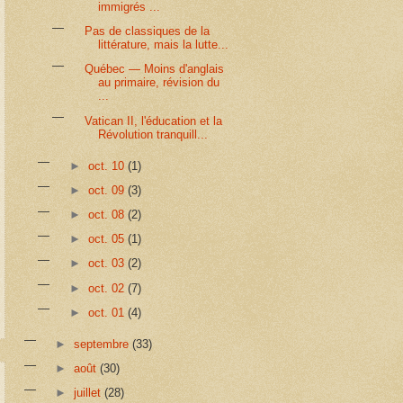
immigrés ...
Pas de classiques de la
littérature, mais la lutte...
Québec — Moins d'anglais
au primaire, révision du
...
Vatican II, l'éducation et la
Révolution tranquill...
►
oct. 10
(1)
►
oct. 09
(3)
►
oct. 08
(2)
►
oct. 05
(1)
►
oct. 03
(2)
►
oct. 02
(7)
►
oct. 01
(4)
►
septembre
(33)
►
août
(30)
►
juillet
(28)