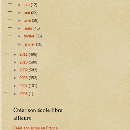
►
juin
(12)
►
mai
(32)
►
avril
(39)
►
mars
(45)
►
février
(66)
►
janvier
(38)
►
2011
(496)
►
2010
(590)
►
2009
(582)
►
2008
(352)
►
2007
(101)
►
2005
(1)
Créer son école libre
ailleurs
Créer son école en France