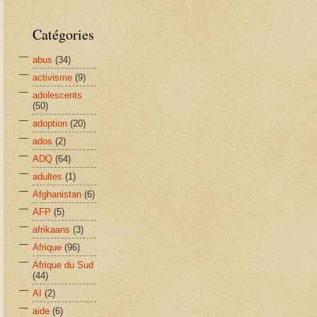
Catégories
abus
(34)
activisme
(9)
adolescents
(50)
adoption
(20)
ados
(2)
ADQ
(64)
adultes
(1)
Afghanistan
(6)
AFP
(5)
afrikaans
(3)
Afrique
(96)
Afrique du Sud
(44)
AI
(2)
aide
(6)