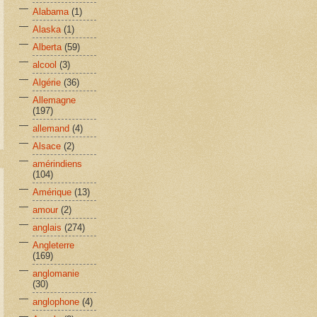
Alabama
(1)
Alaska
(1)
Alberta
(59)
alcool
(3)
Algérie
(36)
Allemagne
(197)
allemand
(4)
Alsace
(2)
amérindiens
(104)
Amérique
(13)
amour
(2)
anglais
(274)
Angleterre
(169)
anglomanie
(30)
anglophone
(4)