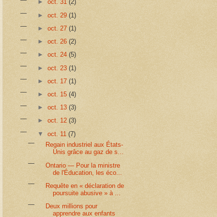
►
oct. 31
(2)
►
oct. 29
(1)
►
oct. 27
(1)
►
oct. 26
(2)
►
oct. 24
(5)
►
oct. 23
(1)
►
oct. 17
(1)
►
oct. 15
(4)
►
oct. 13
(3)
►
oct. 12
(3)
▼
oct. 11
(7)
Regain industriel aux États-
Unis grâce au gaz de s...
Ontario — Pour la ministre
de l'Éducation, les éco...
Requête en « déclaration de
poursuite abusive » à ...
Deux millions pour
apprendre aux enfants