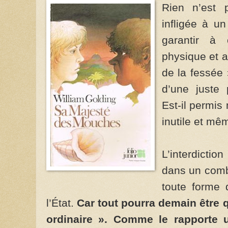
Rien n’est p
infligée à un
garantir à
physique et af
de la fessée 
d’une juste 
Est-il permis
inutile et m
L’interdictio
dans un comb
toute forme d
l’État.
Car tout pourra demain être q
ordinaire ». Comme le rapporte u