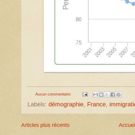
Aucun commentaire:
Labels:
démographie
,
France
,
immigrati
Articles plus récents
Accuei