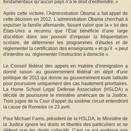
fondamentaux qu’aucun pays n’a le droit d’enfreindre. »
Après cette victoire, l'Administration Obama a fait appel de
cette décision en 2012. L'administration Obama cherchait à
expulser la famille allemande, faisant valoir que la « loi des
États-Unis a reconnu que l’État bénéficie d’une large
discrétion dans son pouvoir d'imposer la fréquentation
scolaire, de déterminer les programmes d'études et de
réglementer la certification des enseignants » et qu’il « peut
d'interdire ou réglementer l'instruction à domicile ».
Le Conseil fédéral des appels en matière d'immigration a
donné raison au gouvernement fédéral en dépit d'une
politique de 2011 qui donne au gouvernement toute latitude
pour poursuivre uniquement des cas hautement prioritaires.
La Home School Legal Defense Association (HSLDA) a
décidé de poursuivre le ministère américain de la Justice.
Trois juges de la Cour d'appel du sixième circuit entendront
la cause de Romeike ce 23 avril.
Pour Michael Farris, président de la HSLDA, le Ministère de
la Justice ignore les droits et libertés des particuliers et ne
défend que les droits collectifs. C'est ce qui explique son