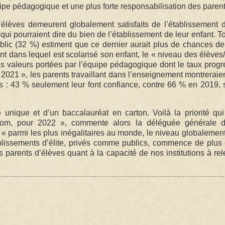
uipe pédagogique et une plus forte responsabilisation des parent
’élèves demeurent globalement satisfaits de l’établissement 
qui pourraient dire du bien de l’établissement de leur enfant. To
ublic (32 %) estiment que ce dernier aurait plus de chances de
nt dans lequel est scolarisé son enfant, le « niveau des élèves
 valeurs portées par l’équipe pédagogique dont le taux prog
2021 », les parents travaillant dans l’enseignement montreraie
s : 43 % seulement leur font confiance, contre 66 % en 2019, 
e unique et d’un baccalauréat en carton. Voilà la priorité qui
 nom, pour 2022 », commente alors la déléguée générale
 parmi les plus inégalitaires au monde, le niveau globalemen
blissements d’élite, privés comme publics, commence de plus
s parents d’élèves quant à la capacité de nos institutions à rel