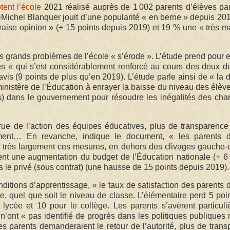
ent l’école
2021 réalisé auprès de 1 002 parents d’élèves pa
Michel Blanquer jouit d’une popularité « en berne » depuis 20
aise opinion » (+ 15 points depuis 2019) et 19 % une « très 
s grands problèmes de l’école « s’érode ». L’étude prend pour
es « qui s’est considérablement renforcé au cours des deux d
is (9 points de plus qu’en 2019). L’étude parle ainsi de « la 
inistère de l’Éducation à enrayer la baisse du niveau des élèv
s) dans le gouvernement pour résoudre les inégalités des ch
rue de l’action des équipes éducatives, plus de transparence
ssement… En revanche, indique le document, « les parents d
ir très largement ces mesures, en dehors des clivages gauche-d
nt une augmentation du budget de l’Éducation nationale (+ 6 
 le privé (sous contrat) (une hausse de 15 points depuis 2019).
nditions d’apprentissage, « le taux de satisfaction des parents 
, quel que soit le niveau de classe. L’élémentaire perd 5 poin
 lycée et 10 pour le collège. Les parents s’avèrent particul
 n’ont « pas identifié de progrès dans les politiques publique
s parents demanderaient le retour de l’autorité, plus de tran