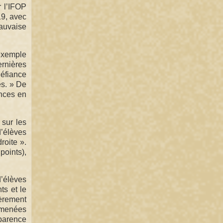
r l’IFOP
19, avec
mauvaise
 exemple
ernières
défiance
es. » De
ances en
 sur les
’élèves
roite ».
points),
d’élèves
ts et le
ièrement
s menées
sparence