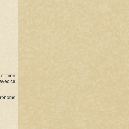
 et mon
 avec ce
 prénoms