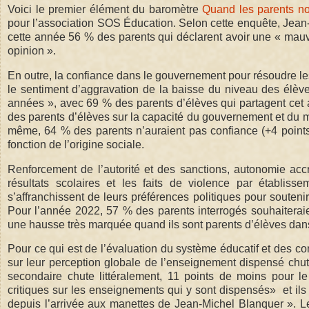
Voici le premier élément du baromètre
Quand les parents not
pour l’association SOS Éducation. Selon cette enquête, Jean-
cette année 56 % des parents qui déclarent avoir une « mauv
opinion ».
En outre, la confiance dans le gouvernement pour résoudre le
le sentiment d’aggravation de la baisse du niveau des élèv
années », avec 69 % des parents d’élèves qui partagent cet av
des parents d’élèves sur la capacité du gouvernement et du m
même, 64 % des parents n’auraient pas confiance (+4 point
fonction de l’origine sociale.
Renforcement de l’autorité et des sanctions, autonomie acc
résultats scolaires et les faits de violence par établi
s’affranchissent de leurs préférences politiques pour souten
Pour l’année 2022, 57 % des parents interrogés souhaiteraie
une hausse très marquée quand ils sont parents d’élèves dans
Pour ce qui est de l’évaluation du système éducatif et des co
sur leur perception globale de l’enseignement dispensé chute
secondaire chute littéralement, 11 points de moins pour le
critiques sur les enseignements qui y sont dispensés» et ils
depuis l’arrivée aux manettes de Jean-Michel Blanquer ». Le