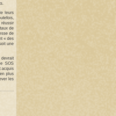
s.
de leurs
utefois,
 réussir
/taux de
resse de
nt « des
soit une
 devrait
 de SOS
t acquis
 en plus
ever les