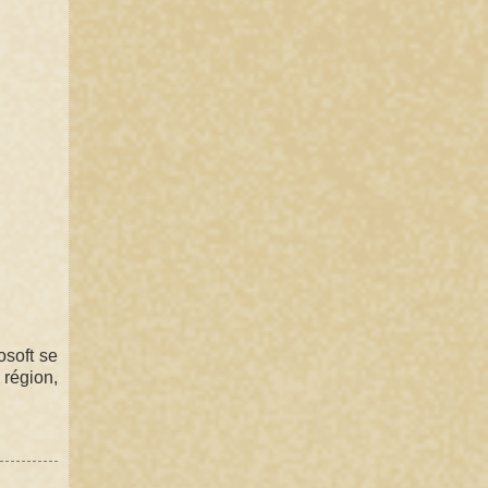
soft se
 région,