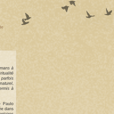
de
omans à
tualité
 parfois
naturel,
permis à
e Paulo
pée dans
ntaires