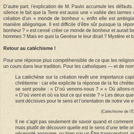
D'autre part, l'explication de M. Paulo accumule les défauts
silence le fait que la Terre est aussi une « vallée des larme
création d'un « monde de bonheur », enfin elle est ambigü
manière allégorique. Il est difficile d'être sûr puisque la r
bonheur ? » est censé créer ce monde de bonheur et aurait be
hommes ? Mais en quoi la Genèse le leur dirait ? Mystère et 
Retour au catéchisme !
Pour une réponse plus compréhensible de ce que les religions 
un cours dans leur tradition. Pour les catholiques — et de nom
La catéchèse sur la création revêt une importance cap
chrétienne : car elle explicite la réponse de la foi chr
se sont posée : « D’où venons-nous ? » « Où allons-nou
« D’où vient et où va tout ce qui existe ? » Les deux quest
sont décisives pour le sens et l’orientation de notre vie et
(Catéchisme de l’É
Il ne s’agit pas seulement de savoir quand et comment
mais plutôt de découvrir quelle est le sens d’une telle o
nécessité anonyme, ou bien par un Être transcendant, int