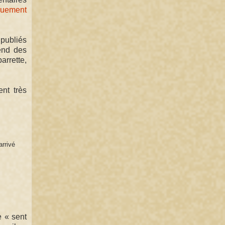
iquement
 publiés
vend des
arrette,
nt très
arrivé
e « sent