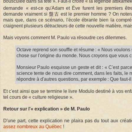
bousculée dans sa tête ». Faut-il croire « la légende attikame
demande « est-ce qu'Adam et Ève furent les premiers êtr
demande vraiment si 盤古 est le premier homme ? On notera a
mais que, dans ce scénario, l'école ébranle bien la compré
craignent plusieurs détracteurs de cette nouvelle matière, mai
Mais voyons comment M. Paulo va résoudre ces dilemmes.
Octave reprend son souffle et résume : « Nous voulons s
chose sur l'origine du monde. Nous croyons que vous c
Monsieur Paulo esquisse un geste et dit : « C'est par
science tente de nous dire comment, dans les faits, le
répondre à d'autres questions, par exemple : Que faut-i
Et c'est ainsi que se termine le livre Modulo destiné à vos e
tel cours de « culture religieuse ».
Retour sur l'« explication » de M. Paulo
D'une part, cette explication ne plaira pas du tout aux créati
assez nombreux au Québec
!