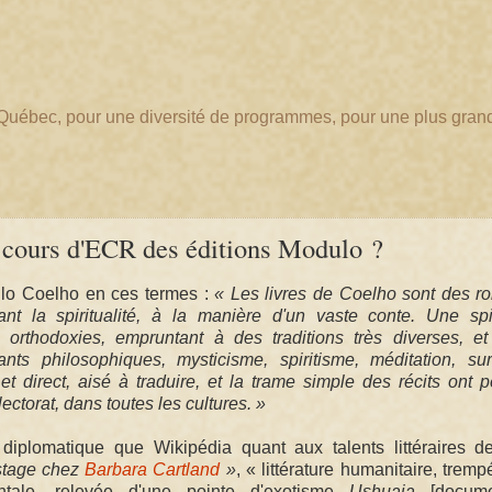
au Québec, pour une diversité de programmes, pour une plus gran
le cours d'ECR des éditions Modulo ?
ulo Coelho en ces termes :
« Les livres de Coelho sont des r
t la spiritualité, à la manière d'un vaste conte. Une spiri
 orthodoxies, empruntant à des traditions très diverses, et
urants philosophiques, mysticisme, spiritisme, méditation, sur
 et direct, aisé à traduire, et la trame simple des récits ont 
ectorat, dans toutes les cultures. »
iplomatique que Wikipédia quant aux talents littéraires d
stage chez
Barbara Cartland
»
, « littérature humanitaire, trem
ntale, relevée d'une pointe d'exotisme
Ushuaia
[docume