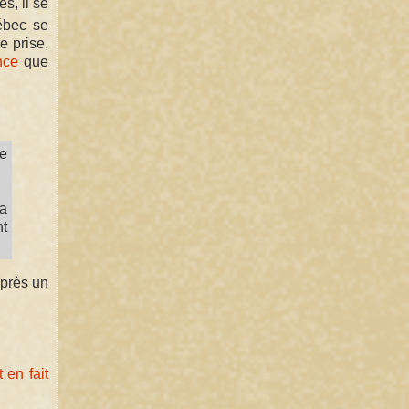
s, il se
bec se
 prise,
nce
que
me
La
nt
après un
t en fait