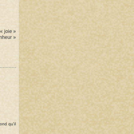
« joie »
onheur »
ond qu'il