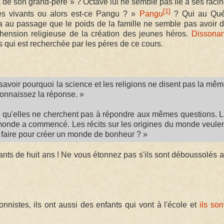
k de son grand-père » ? Octave lui ne semble pas lié à ses racine
[1]
es vivants ou alors est-ce Pangu ? »
Pangu
? Qui au Qué
u passage que le poids de la famille ne semble pas avoir de
hension religieuse de la création des jeunes héros.
Dissona
s qui est recherchée par les pères de ce cours.
avoir pourquoi la science et les religions ne disent pas la mê
onnaissez la réponse. »
ce qu'elles ne cherchent pas à répondre aux mêmes questions. 
 monde a commencé. Les récits sur les origines du monde veule
l faire pour créer un monde de bonheur ? »
nfants de huit ans ! Ne vous étonnez pas s'ils sont déboussolés 
onnistes, ils ont aussi des enfants qui vont à l'école et
ils son