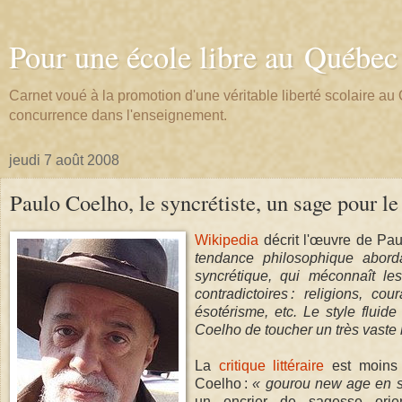
Pour une école libre au Québec
Carnet voué à la promotion d'une véritable liberté scolaire 
concurrence dans l'enseignement.
jeudi 7 août 2008
Paulo Coelho, le syncrétiste, un sage pour 
Wikipedia
décrit l'œuvre de Pa
tendance philosophique abordan
syncrétique, qui méconnaît les
contradictoires : religions, co
ésotérisme, etc. Le style fluide
Coelho de toucher un très vaste l
La
critique littéraire
est moins d
Coelho :
« gourou new age en 
un encrier de sagesse orie