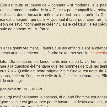
. Elle est toute sirupeuse de « bonheur » si moderne , elle pa
s » et elle omet de parler de la « Chute » peu compatible
a priori
e et sans doute inexacte même si on est un interprète la Ge
éponse est ambiguë : qui dans « Que faut-il faire pour créer un 
soin de savoir comment le créer ? Dieu le créateur ? Peu crédi
boule de gomme. Ah, M. Paulo !
enseignent vraiment, il faudra que les enfants aient la chance
breux autres chrétiens —, il faudra se tourner vers leur
catéchi
itale. Elle concerne les fondements mêmes de la vie humaine 
étienne à la question élémentaire que les hommes de tous les tem
s ? » « Quelle est notre origine ? » « Quelle est notre fin ?
ions, celle de l’origine et celle de la fin, sont inséparables. Ell
 de notre agir.
glise catholique, 1992, n° 282)
 a surgi matériellement le cosmos, ni quand l’homme est appar
rigine : si elle est gouvernée par le hasard, un destin aveugle, u
elligent et bon, appelé Dieu.