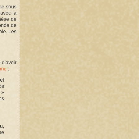
sse sous
avec la
nèse de
monde de
ble. Les
 d'avoir
sme
:
et
ps
 »
es
u,
ne