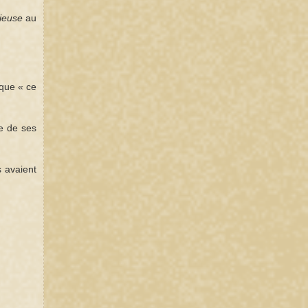
gieuse
au
 que « ce
te de ses
s avaient